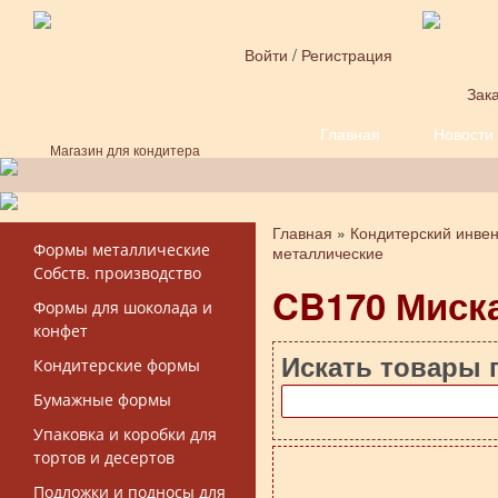
Перейти к основному содержанию
Войти
/
Регистрация
Зака
Главная
Новости
Форма поиска
Магазин для кондитера
Главная
»
Кондитерский инве
Вы здесь
Формы металлические
металлические
Собств. производство
CB170 Миска
Формы для шоколада и
конфет
Искать товары 
Кондитерские формы
Бумажные формы
Упаковка и коробки для
тортов и десертов
Подложки и подносы для