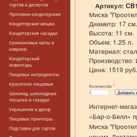
Артикул:
CB
тортов и десертов
Миска "Проотел
Противни кондитерские
Диаметр: 17 см
Кондитерские мешки
Высота: 11 см.
Кондитерские насадки
Объем: 1.25 л.
Силиконовые маты и
коврики
Материал: ста
Кондитерский
Производство: 
инвентарь
Цена: 1519 руб
Пищевые ингредиенты
Красители пищевые
Количество
*
Шоколад, шоколадные
посыпки и глазури
Интернет-магаз
Украшения и декор
«Бар-о-Белл» п
Пищевые принтеры
Миска "Проотел
Подставки для тортов
ценам. Доставк