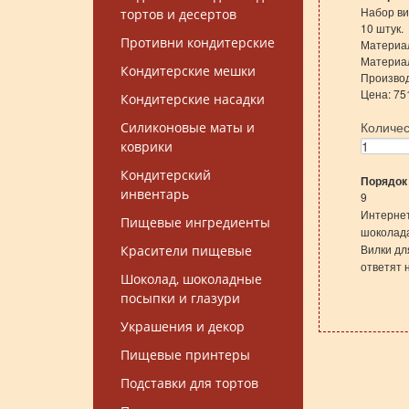
Набор ви
тортов и десертов
10 штук.
Противни кондитерские
Материал
Материал
Кондитерские мешки
Производс
Цена: 75
Кондитерские насадки
Количе
Силиконовые маты и
коврики
Кондитерский
Порядок
инвентарь
9
Интернет
Пищевые ингредиенты
шоколада
Вилки дл
Красители пищевые
ответят 
Шоколад, шоколадные
посыпки и глазури
Украшения и декор
Пищевые принтеры
Подставки для тортов