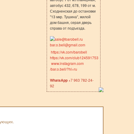
автобус 432, 678, 199 от м.
Сходненская до остановки
"13 мкр. Тушина", жилой
дом башня, серая дверь
справа от подъезда.
sale@barobell.ru
bar.o.bell@gmail.com
https://vk.com/barobell
https://vk.com/club124591753
www.instagram.com
/bar.o.bell/?hl=ru
WhatsApp
+7 963 782-24-
92
вующих.