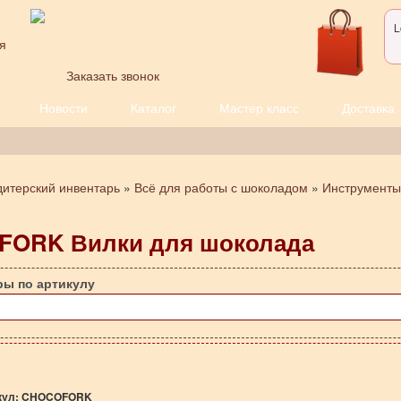
L
я
Заказать звонок
Новости
Каталог
Мастер класс
Доставка
дитерский инвентарь
»
Всё для работы с шоколадом
»
Инструменты
ORK Вилки для шоколада
ры по артикулу
кул:
CHOCOFORK