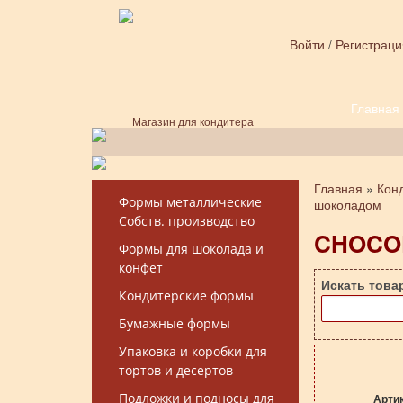
Перейти к основному содержанию
Войти
/
Регистраци
Главная
Форма поиска
Магазин для кондитера
Главная
»
Кон
Вы здесь
Формы металлические
шоколадом
Собств. производство
CHOCOF
Формы для шоколада и
конфет
Искать това
Кондитерские формы
Бумажные формы
Упаковка и коробки для
тортов и десертов
Подложки и подносы для
Арти