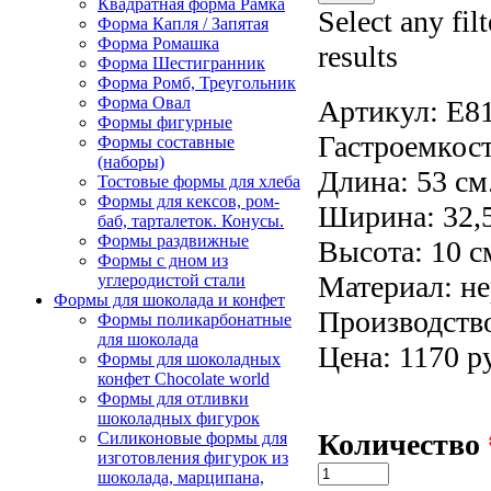
Квадратная форма Рамка
Select any fil
Форма Капля / Запятая
Форма Ромашка
results
Форма Шестигранник
Форма Ромб, Треугольник
Форма Овал
Артикул:
E81
Формы фигурные
Гастроемкост
Формы составные
(наборы)
Длина: 53 см
Тостовые формы для хлеба
Формы для кексов, ром-
Ширина: 32,5
баб, тарталеток. Конусы.
Формы раздвижные
Высота: 10 с
Формы с дном из
Материал: н
углеродистой стали
Формы для шоколада и конфет
Производство
Формы поликарбонатные
для шоколада
Цена: 1170 р
Формы для шоколадных
конфет Сhocolate world
Формы для отливки
шоколадных фигурок
Количество
Силиконовые формы для
изготовления фигурок из
шоколада, марципана,