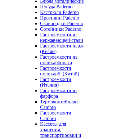
Блюда металические
Посуда Paderno
Кастрюли Paderno
Противни Paderno
Сковородки Paderno
Сотейники Paderno
Гастроемкости из
нержавеющей стали
Гастроемкости нерж.
(Китай)
Гастроемкости из
поликарбоната
Гастроемкости
поликарб. (Китай)
Гастроемкости
(Италия)
Гастроемкости из
фарфора
Термоконтейнеры
Cambro
Гастроемкости
Cambro
Кассеты для
хранения,
транспортировки и