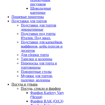
рисунком
Шоколадные
картинки
Пищевые принтеры
Подставки для тортов
Подставки для тортов
декоративные
Подставки под торты
Италия. Под заказ.
Подставки для капкейков,
маффинов, кейк-попсов и
десертов
Для сборки торта
Тарелки и колонны
Переноска для торта и
тортовницы
Поворотные столы
Муляжи для тортов,
палочки, колонны
Посуда и утварь
Посуда, стекло и фарфор
Фарфор Karlovy Vary
(Чехия)
Фарфор RAK (ОАЭ)