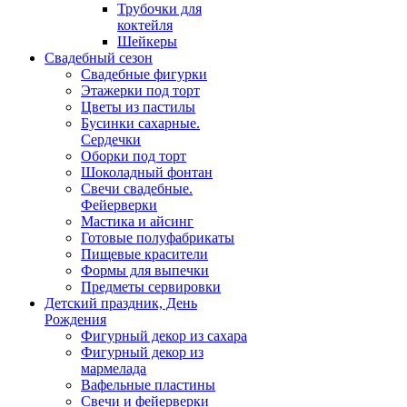
Трубочки для
коктейля
Шейкеры
Свадебный сезон
Свадебные фигурки
Этажерки под торт
Цветы из пастилы
Бусинки сахарные.
Сердечки
Оборки под торт
Шоколадный фонтан
Свечи свадебные.
Фейерверки
Мастика и айсинг
Готовые полуфабрикаты
Пищевые красители
Формы для выпечки
Предметы сервировки
Детский праздник, День
Рождения
Фигурный декор из сахара
Фигурный декор из
мармелада
Вафельные пластины
Свечи и фейерверки