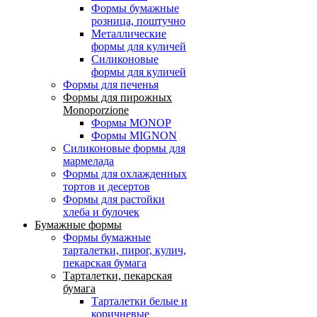
Формы бумажные
розница, поштучно
Металлические
формы для куличей
Силиконовые
формы для куличей
Формы для печенья
Формы для пирожных
Monoporzione
Формы MONOP
Формы MIGNON
Силиконовые формы для
мармелада
Формы для oхлажденных
тортов и десертов
Формы для растойки
хлеба и булочек
Бумажные формы
Формы бумажные
тарталетки, пирог, кулич,
пекарская бумага
Тарталетки, пекарская
бумага
Тарталетки белые и
коричневые