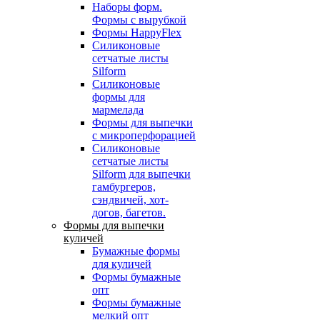
Наборы форм.
Формы с вырубкой
Формы HappyFlex
Силиконовые
сетчатые листы
Silform
Силиконовые
формы для
мармелада
Формы для выпечки
с микроперфорацией
Силиконовые
сетчатые листы
Silform для выпечки
гамбургеров,
сэндвичей, хот-
догов, багетов.
Формы для выпечки
куличей
Бумажные формы
для куличей
Формы бумажные
опт
Формы бумажные
мелкий опт