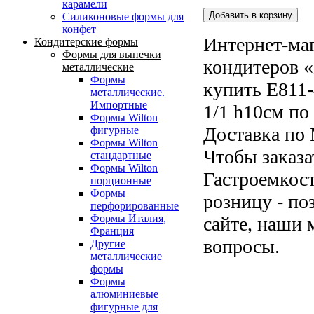
карамели
Силиконовые формы для
конфет
Интернет-маг
Кондитерские формы
Формы для выпечки
кондитеров «
металлические
Формы
купить E811-
металлические.
Импортные
1/1 h10см по
Формы Wilton
Доставка по 
фигурные
Формы Wilton
Чтобы заказа
стандартные
Формы Wilton
Гастроемкост
порционные
Формы
розницу - по
перфорированные
Формы Италия,
сайте, наши 
Франция
вопросы.
Другие
металлические
формы
Формы
алюминиевые
фигурные для