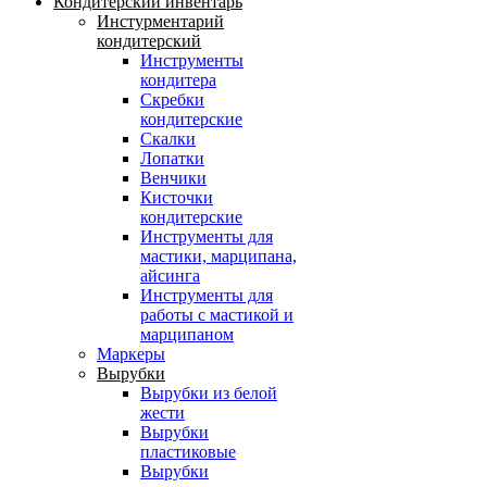
Кондитерский инвентарь
Инстурментарий
кондитерский
Инструменты
кондитера
Скребки
кондитерские
Скалки
Лопатки
Венчики
Кисточки
кондитерские
Инструменты для
мастики, марципана,
айсинга
Инструменты для
работы с мастикой и
марципаном
Маркеры
Вырубки
Вырубки из белой
жести
Вырубки
пластиковые
Вырубки