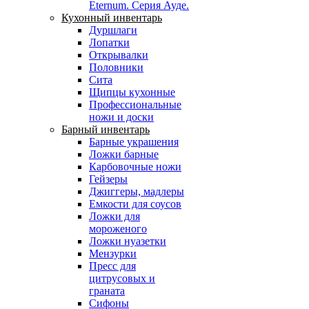
Eternum. Серия Ауде.
Кухонный инвентарь
Дуршлаги
Лопатки
Открывалки
Половники
Сита
Щипцы кухонные
Профессиональные
ножи и доски
Барный инвентарь
Барные украшения
Ложки барные
Карбовочные ножи
Гейзеры
Джиггеры, мадлеры
Емкости для соусов
Ложки для
мороженого
Ложки нуазетки
Мензурки
Пресс для
цитрусовых и
граната
Сифоны