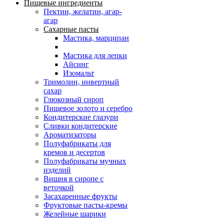
Пищевые ингредиенты
Пектин, желатин, агар-
агар
Сахарные пасты
Мастика, марципан
Мастика для лепки
Айсинг
Изомальт
Тримолин, инвертный
сахар
Глюкозный сироп
Пищевое золото и серебро
Кондитерские глазури
Сливки кондитерские
Ароматизаторы
Полуфабрикаты для
кремов и десертов
Полуфабрикаты мучных
изделий
Вишня в сиропе с
веточкой
Засахаренные фрукты
Фруктовые пасты-кремы
Желейные шарики