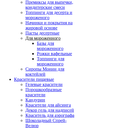
Премиксы для выпечки,
кондитерские смеси
Топпинги для десерта и
мороженого
Начинки и покрытия на
жировой основе
Пасты десертные
Для мороженного
Базы для
мороженного
Рожки вафельные
Топпинги для
мороженного
Сиропы Монин для
коктейлей
Красители пищевые
Гелевые красители
Порошкообразные
красители
Кандурин
Красители для айсинга
Декор гель для надписей
Краситель для аэрографа
Шоколадный Спрей-
Велюр