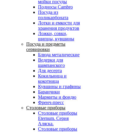
мойки посуды
Подносы Cambro
Посуда из
поликарбоната
Лотки и емкости для
хранения продуктов
Ложки, совки,
щипцы, кувшины
Посуда и предметы
сервировки
Блюда металические
Ведерки для
шампанского
Для десерта
Кокильница и
кокотница
Кувшины и графины
Баранчики
Мармиты и фондю
Френч-пресс
Столовые приборы
Столовые приборы
Eternum. Серия
Аляска.
Столовые приборы