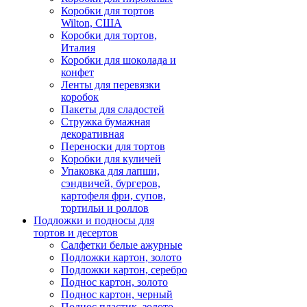
Коробки для тортов
Wilton, США
Коробки для тортов,
Италия
Коробки для шоколада и
конфет
Ленты для перевязки
коробок
Пакеты для сладостей
Стружка бумажная
декоративная
Переноски для тортов
Коробки для куличей
Упаковка для лапши,
сэндвичей, бургеров,
картофеля фри, супов,
тортильи и роллов
Подложки и подносы для
тортов и десертов
Салфетки белые ажурные
Подложки картон, золото
Подложки картон, серебро
Поднос картон, золото
Поднос картон, черный
Поднос пластик, золото