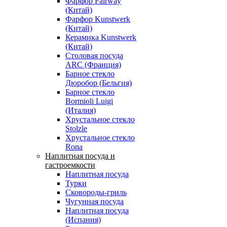
Фарфор Fairway
(Китай)
Фарфор Kunstwerk
(Китай)
Керамика Kunstwerk
(Китай)
Столовая посуда
ARC (Франция)
Барное стекло
Дюробор (Бельгия)
Барное стекло
Bormioli Luigi
(Италия)
Хрустальное стекло
Stolzle
Хрустальное стекло
Rona
Наплитная посуда и
гастроемкости
Наплитная посуда
Турки
Сковороды-гриль
Чугунная посуда
Наплитная посуда
(Испания)