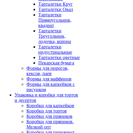
Тарталетки Круг
Тарталетки Овал
Тарталетки
Прямоугольник,
квадрат
Тарталетки
Треугольник,
лодочка, корона
Тарталетки
индустриальные
Тарталетки цветные
Пекарская бумага
Формы для пирогов,
кексов, паев
Формы для маффинов
Формы для капкейков с
рисунком
Упаковка и коробки для тортов
и десертов
Коробки для капкейков
Коробки для тортов
Коробки для пряников
Коробки для пряников.
Мелкий опт
Коробки для пирожных