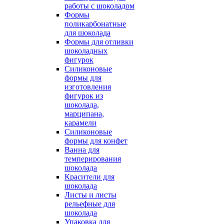
работы с шоколадом
Формы
поликарбонатные
для шоколада
Формы для отливки
шоколадных
фигурок
Силиконовые
формы для
изготовления
фигурок из
шоколада,
марципана,
карамели
Силиконовые
формы для конфет
Ванна для
темперирования
шоколада
Красители для
шоколада
Листы и листы
рельефные для
шоколада
Упаковка для