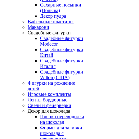
Сахарные посыпки
(Польша)
Декор пудра
Вафельные пластины
Макарони
Свадебные фигурки
Свадебные фигурки
Modecor
Свадебные фигурки
Китай
Свадебные фигурки
Италия
Свадебные фигурки
Wilton (США)
Фигурки на рождение
детей
Игровые комплекты
Ленты бордюрные
Свечи и фейерверки
Декор для шоколада
Пленка переводилка
на шоколад
Формы для заливки
шоколада с
переводным