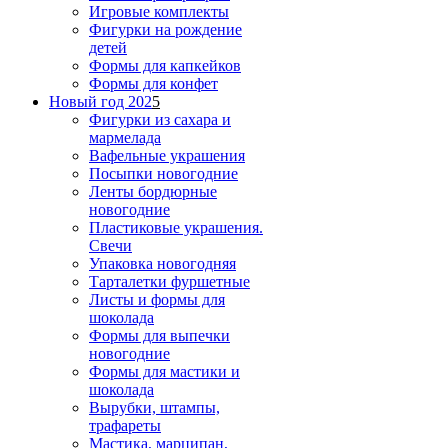
Игровые комплекты
Фигурки на рождение
детей
Формы для капкейков
Формы для конфет
Новый год 202
5
Фигурки из сахара и
мармелада
Вафельные украшения
Посыпки новогодние
Ленты бордюрные
новогодние
Пластиковые украшения.
Свечи
Упаковка новогодняя
Тарталетки фуршетные
Листы и формы для
шоколада
Формы для выпечки
новогодние
Формы для мастики и
шоколада
Вырубки, штампы,
трафареты
Мастика, марципан,