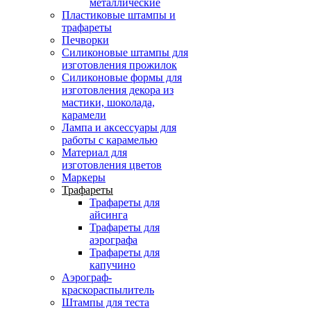
металлические
Пластиковые штампы и
трафареты
Печворки
Силиконовые штампы для
изготовления прожилок
Силиконовые формы для
изготовления декора из
мастики, шоколада,
карамели
Лампа и аксессуары для
работы с карамелью
Материал для
изготовления цветов
Маркеры
Трафареты
Трафареты для
айсинга
Трафареты для
аэрографа
Трафареты для
капучино
Аэрограф-
краскораспылитель
Штампы для теста