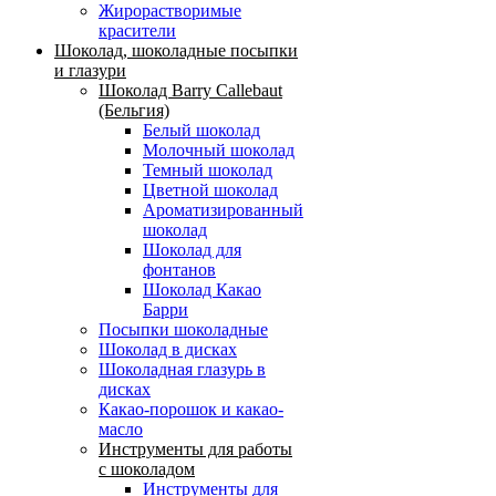
Жирорастворимые
красители
Шоколад, шоколадные посыпки
и глазури
Шоколад Barry Callebaut
(Бельгия)
Белый шоколад
Молочный шоколад
Темный шоколад
Цветной шоколад
Ароматизированный
шоколад
Шоколад для
фонтанов
Шоколад Какао
Барри
Посыпки шоколадные
Шоколад в дисках
Шоколадная глазурь в
дисках
Какао-порошок и какао-
масло
Инструменты для работы
с шоколадом
Инструменты для