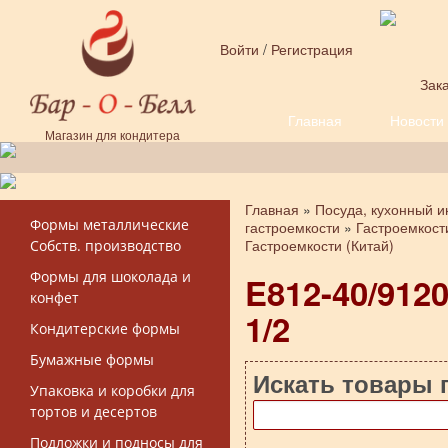
Перейти к основному содержанию
Войти
/
Регистрация
Зака
Главная
Новости
Форма поиска
Магазин для кондитера
Главная
»
Посуда, кухонный и
Вы здесь
Формы металлические
гастроемкости
»
Гастроемкост
Гастроемкости (Китай)
Собств. производство
Формы для шоколада и
E812-40/912
конфет
1/2
Кондитерские формы
Бумажные формы
Искать товары 
Упаковка и коробки для
тортов и десертов
Подложки и подносы для