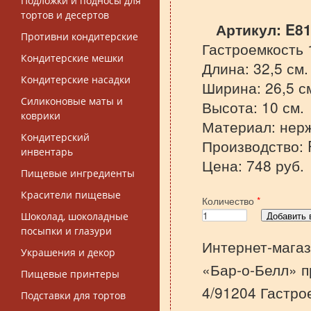
Подложки и подносы для
тортов и десертов
Артикул:
E81
Противни кондитерские
Гастроемкость 1
Кондитерские мешки
Длина: 32,5 см.
Кондитерские насадки
Ширина: 26,5 с
Силиконовые маты и
Высота: 10 см.
коврики
Материал: нер
Кондитерский
Производство: P
инвентарь
Цена: 748 руб.
Пищевые ингредиенты
Красители пищевые
Количество
*
Шоколад, шоколадные
посыпки и глазури
Интернет-магаз
Украшения и декор
«Бар-о-Белл» п
Пищевые принтеры
4/91204 Гастро
Подставки для тортов