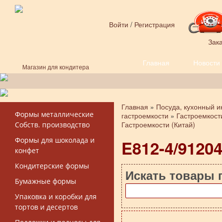
Перейти к основному содержанию
Войти
/
Регистрация
Зака
Главная
Новости
Форма поиска
Магазин для кондитера
Главная
»
Посуда, кухонный и
Вы здесь
Формы металлические
гастроемкости
»
Гастроемкост
Гастроемкости (Китай)
Собств. производство
Формы для шоколада и
E812-4/9120
конфет
Кондитерские формы
Искать товары 
Бумажные формы
Упаковка и коробки для
тортов и десертов