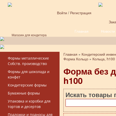
Перейти к основному содержанию
Войти
/
Регистрация
Зака
Главная
Новости
Форма поиска
Магазин для кондитера
Главная
»
Кондитерский инве
Вы здесь
Формы металлические
Форма Кольцо
»
Кольца, h100
Собств. производство
Форма без д
Формы для шоколада и
h100
конфет
Кондитерские формы
Искать товары 
Бумажные формы
Упаковка и коробки для
тортов и десертов
Подложки и подносы для