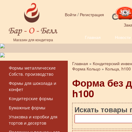
Перейти к основному содержанию
Войти
/
Регистрация
Зака
Главная
Новости
Форма поиска
Магазин для кондитера
Главная
»
Кондитерский инве
Вы здесь
Формы металлические
Форма Кольцо
»
Кольца, h100
Собств. производство
Форма без д
Формы для шоколада и
h100
конфет
Кондитерские формы
Искать товары 
Бумажные формы
Упаковка и коробки для
тортов и десертов