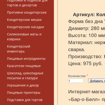
Подложки и подносы для
тортов и десертов
Противни кондитерские
Артикул:
Кол
Кондитерские мешки
Форма без дна 
Диаметр: 280 м
Кондитерские насадки
Высота: 100 мм
Силиконовые маты и
коврики
Материал: нер
Кондитерский
сварка.
инвентарь
Производство: 
Пищевые ингредиенты
Цена: 975 руб.
Красители пищевые
Шоколад, шоколадные
Количество
*
посыпки и глазури
Украшения и декор
Интернет-магаз
Пищевые принтеры
«Бар-о-Белл» п
Подставки для тортов