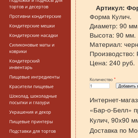
Подложки и подносы для
Артикул:
Фор
тортов и десертов
Форма Кулич.
Противни кондитерские
Диаметр:
90
мм
Кондитерские мешки
Высота: 90 мм.
Кондитерские насадки
Материал: черн
Силиконовые маты и
коврики
Производство: 
Кондитерский
Цена: 240 руб.
инвентарь
Пищевые ингредиенты
Количество
*
Красители пищевые
Шоколад, шоколадные
Интернет-магаз
посыпки и глазури
«Бар-о-Белл» п
Украшения и декор
Кулич, 90х90 м
Пищевые принтеры
Доставка по Мо
Подставки для тортов