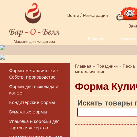
Перейти к основному содержанию
Войти
/
Регистрация
Зака
Главная
Новости
Форма поиска
Магазин для кондитера
Главная
»
Праздники
»
Пасха
Вы здесь
Формы металлические
металлические
Собств. производство
Форма Кулич
Формы для шоколада и
конфет
Искать товары 
Кондитерские формы
Бумажные формы
Упаковка и коробки для
тортов и десертов