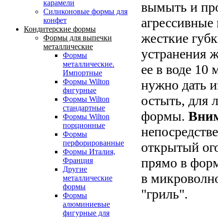
карамели
вымыть и пр
Силиконовые формы для
агрессивные
конфет
Кондитерские формы
жесткие губк
Формы для выпечки
металлические
устранения ж
Формы
металлические.
ее в воде 10
Импортные
нужно дать 
Формы Wilton
фигурные
остыть, для 
Формы Wilton
стандартные
формы.
Вним
Формы Wilton
порционные
непосредстве
Формы
перфорированные
открытый ого
Формы Италия,
прямо в фор
Франция
Другие
в микроволн
металлические
формы
"гриль".
Формы
алюминиевые
фигурные для