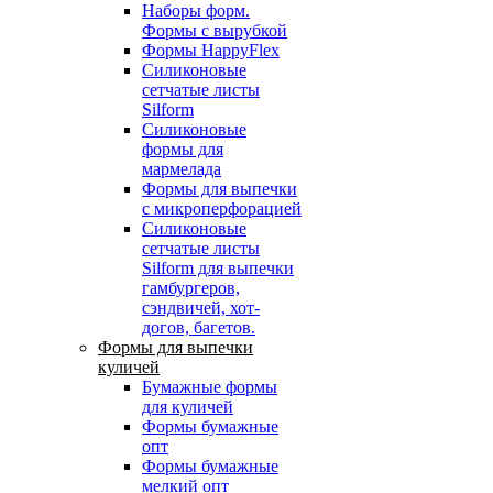
Наборы форм.
Формы с вырубкой
Формы HappyFlex
Силиконовые
сетчатые листы
Silform
Силиконовые
формы для
мармелада
Формы для выпечки
с микроперфорацией
Силиконовые
сетчатые листы
Silform для выпечки
гамбургеров,
сэндвичей, хот-
догов, багетов.
Формы для выпечки
куличей
Бумажные формы
для куличей
Формы бумажные
опт
Формы бумажные
мелкий опт