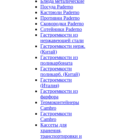
Блюда металические
Посуда Paderno
Кастрюли Paderno
Противни Paderno
Сковородки Paderno
Сотейники Paderno
Гастроемкости из
нержавеющей стали
Гастроемкости нерж.
(Китай)
Гастроемкости из
поликарбоната
Гастроемкости
поликарб. (Китай)
Гастроемкости
(Италия)
Гастроемкости из
фарфора
Термоконтейнеры
Cambro
Гастроемкости
Cambro
Кассеты для
хранения,
транспортировки и