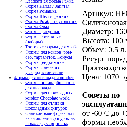
Квадратная форма Рамка
Форма Капля / Запятая
Артикул:
HF
Форма Ромашка
Форма Шестигранник
Силиконовая
Форма Ромб, Треугольник
Форма Овал
Диаметр: 160
Формы фигурные
Формы составные
Высота: 100 
(наборы)
Тостовые формы для хлеба
Объем: 0.5 л.
Формы для кексов, ром-
Ресурс поряд
баб, тарталеток. Конусы.
Формы раздвижные
Производство
Формы с дном из
углеродистой стали
Цена: 1070 р
Формы для шоколада и конфет
Формы поликарбонатные
для шоколада
Советы по
Формы для шоколадных
конфет Сhocolate world
эксплуатаци
Формы для отливки
шоколадных фигурок
от -60 С до 
Силиконовые формы для
изготовления фигурок из
формы необх
шоколада, марципана,