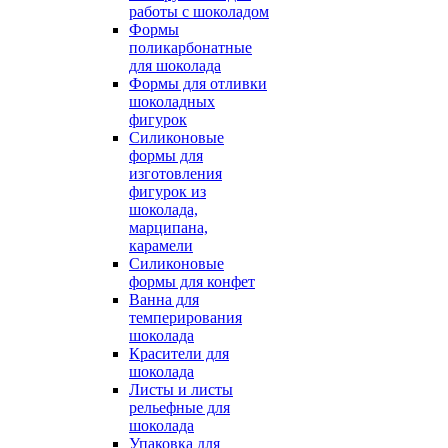
работы с шоколадом
Формы
поликарбонатные
для шоколада
Формы для отливки
шоколадных
фигурок
Силиконовые
формы для
изготовления
фигурок из
шоколада,
марципана,
карамели
Силиконовые
формы для конфет
Ванна для
темперирования
шоколада
Красители для
шоколада
Листы и листы
рельефные для
шоколада
Упаковка для