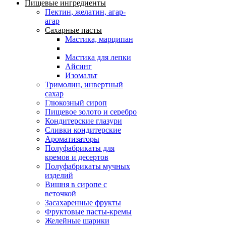
Пищевые ингредиенты
Пектин, желатин, агар-
агар
Сахарные пасты
Мастика, марципан
Мастика для лепки
Айсинг
Изомальт
Тримолин, инвертный
сахар
Глюкозный сироп
Пищевое золото и серебро
Кондитерские глазури
Сливки кондитерские
Ароматизаторы
Полуфабрикаты для
кремов и десертов
Полуфабрикаты мучных
изделий
Вишня в сиропе с
веточкой
Засахаренные фрукты
Фруктовые пасты-кремы
Желейные шарики