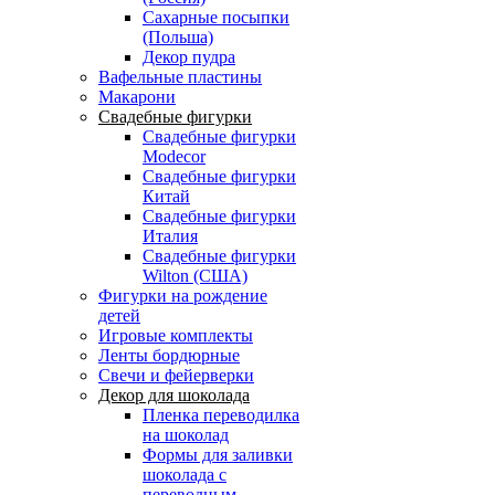
Сахарные посыпки
(Польша)
Декор пудра
Вафельные пластины
Макарони
Свадебные фигурки
Свадебные фигурки
Modecor
Свадебные фигурки
Китай
Свадебные фигурки
Италия
Свадебные фигурки
Wilton (США)
Фигурки на рождение
детей
Игровые комплекты
Ленты бордюрные
Свечи и фейерверки
Декор для шоколада
Пленка переводилка
на шоколад
Формы для заливки
шоколада с
переводным