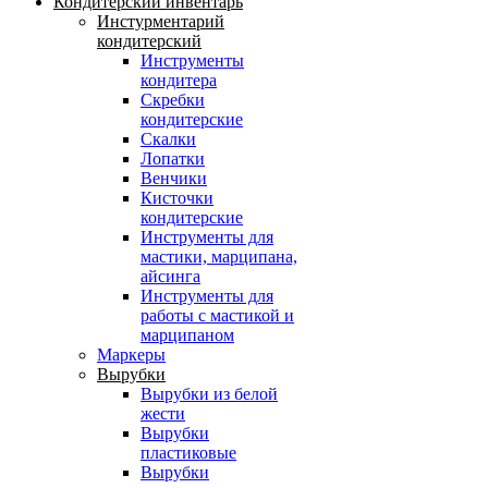
Кондитерский инвентарь
Инстурментарий
кондитерский
Инструменты
кондитера
Скребки
кондитерские
Скалки
Лопатки
Венчики
Кисточки
кондитерские
Инструменты для
мастики, марципана,
айсинга
Инструменты для
работы с мастикой и
марципаном
Маркеры
Вырубки
Вырубки из белой
жести
Вырубки
пластиковые
Вырубки