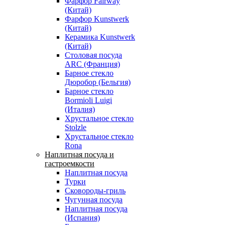
Фарфор Fairway
(Китай)
Фарфор Kunstwerk
(Китай)
Керамика Kunstwerk
(Китай)
Столовая посуда
ARC (Франция)
Барное стекло
Дюробор (Бельгия)
Барное стекло
Bormioli Luigi
(Италия)
Хрустальное стекло
Stolzle
Хрустальное стекло
Rona
Наплитная посуда и
гастроемкости
Наплитная посуда
Турки
Сковороды-гриль
Чугунная посуда
Наплитная посуда
(Испания)