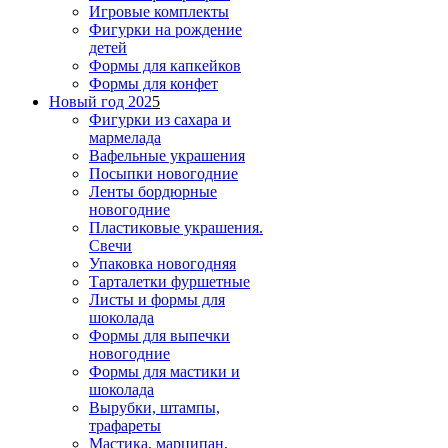
Игровые комплекты
Фигурки на рождение
детей
Формы для капкейков
Формы для конфет
Новый год 202
5
Фигурки из сахара и
мармелада
Вафельные украшения
Посыпки новогодние
Ленты бордюрные
новогодние
Пластиковые украшения.
Свечи
Упаковка новогодняя
Тарталетки фуршетные
Листы и формы для
шоколада
Формы для выпечки
новогодние
Формы для мастики и
шоколада
Вырубки, штампы,
трафареты
Мастика, марципан,