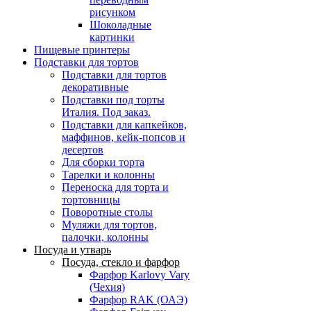
рисунком
Шоколадные
картинки
Пищевые принтеры
Подставки для тортов
Подставки для тортов
декоративные
Подставки под торты
Италия. Под заказ.
Подставки для капкейков,
маффинов, кейк-попсов и
десертов
Для сборки торта
Тарелки и колонны
Переноска для торта и
тортовницы
Поворотные столы
Муляжи для тортов,
палочки, колонны
Посуда и утварь
Посуда, стекло и фарфор
Фарфор Karlovy Vary
(Чехия)
Фарфор RAK (ОАЭ)