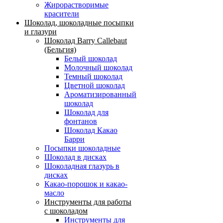
Жирорастворимые
красители
Шоколад, шоколадные посыпки
и глазури
Шоколад Barry Callebaut
(Бельгия)
Белый шоколад
Молочный шоколад
Темный шоколад
Цветной шоколад
Ароматизированный
шоколад
Шоколад для
фонтанов
Шоколад Какао
Барри
Посыпки шоколадные
Шоколад в дисках
Шоколадная глазурь в
дисках
Какао-порошок и какао-
масло
Инструменты для работы
с шоколадом
Инструменты для