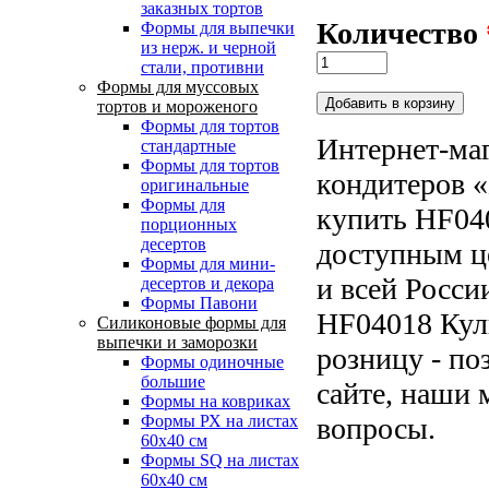
заказных тортов
Количество
Формы для выпечки
из нерж. и черной
стали, противни
Формы для муссовых
тортов и мороженого
Формы для тортов
Интернет-маг
стандартные
Формы для тортов
кондитеров «
оригинальные
Формы для
купить HF040
порционных
десертов
доступным ц
Формы для мини-
и всей Росси
десертов и декора
Формы Павони
HF04018 Кули
Силиконовые формы для
выпечки и заморозки
розницу - по
Формы одиночные
большие
сайте, наши 
Формы на ковриках
вопросы.
Формы РХ на листах
60х40 см
Формы SQ на листах
60х40 см