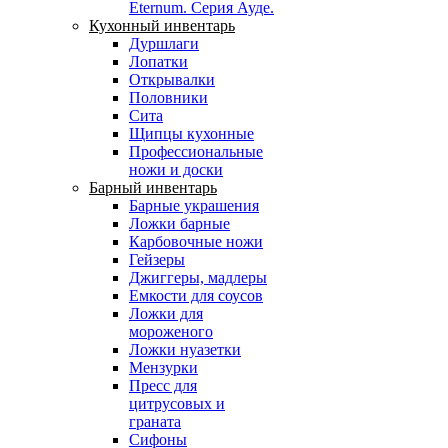
Eternum. Серия Ауде.
Кухонный инвентарь
Дуршлаги
Лопатки
Открывалки
Половники
Сита
Щипцы кухонные
Профессиональные
ножи и доски
Барный инвентарь
Барные украшения
Ложки барные
Карбовочные ножи
Гейзеры
Джиггеры, мадлеры
Емкости для соусов
Ложки для
мороженого
Ложки нуазетки
Мензурки
Пресс для
цитрусовых и
граната
Сифоны