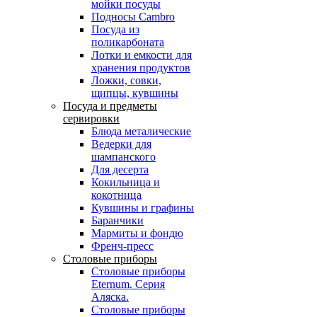
мойки посуды
Подносы Cambro
Посуда из
поликарбоната
Лотки и емкости для
хранения продуктов
Ложки, совки,
щипцы, кувшины
Посуда и предметы
сервировки
Блюда металические
Ведерки для
шампанского
Для десерта
Кокильница и
кокотница
Кувшины и графины
Баранчики
Мармиты и фондю
Френч-пресс
Столовые приборы
Столовые приборы
Eternum. Серия
Аляска.
Столовые приборы