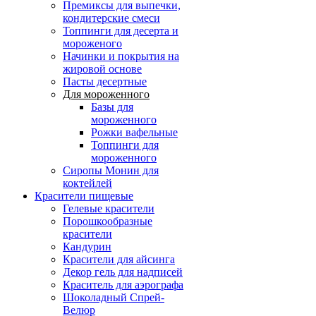
Премиксы для выпечки,
кондитерские смеси
Топпинги для десерта и
мороженого
Начинки и покрытия на
жировой основе
Пасты десертные
Для мороженного
Базы для
мороженного
Рожки вафельные
Топпинги для
мороженного
Сиропы Монин для
коктейлей
Красители пищевые
Гелевые красители
Порошкообразные
красители
Кандурин
Красители для айсинга
Декор гель для надписей
Краситель для аэрографа
Шоколадный Спрей-
Велюр