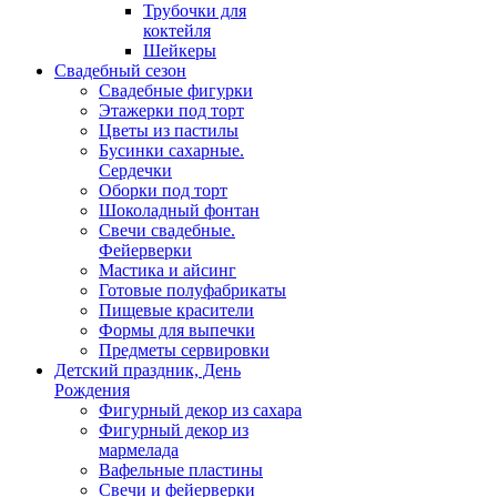
Трубочки для
коктейля
Шейкеры
Свадебный сезон
Свадебные фигурки
Этажерки под торт
Цветы из пастилы
Бусинки сахарные.
Сердечки
Оборки под торт
Шоколадный фонтан
Свечи свадебные.
Фейерверки
Мастика и айсинг
Готовые полуфабрикаты
Пищевые красители
Формы для выпечки
Предметы сервировки
Детский праздник, День
Рождения
Фигурный декор из сахара
Фигурный декор из
мармелада
Вафельные пластины
Свечи и фейерверки