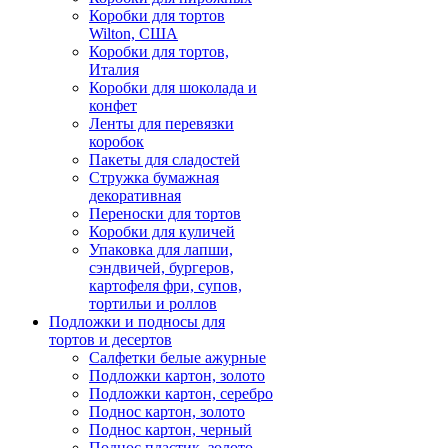
Коробки для тортов
Wilton, США
Коробки для тортов,
Италия
Коробки для шоколада и
конфет
Ленты для перевязки
коробок
Пакеты для сладостей
Стружка бумажная
декоративная
Переноски для тортов
Коробки для куличей
Упаковка для лапши,
сэндвичей, бургеров,
картофеля фри, супов,
тортильи и роллов
Подложки и подносы для
тортов и десертов
Салфетки белые ажурные
Подложки картон, золото
Подложки картон, серебро
Поднос картон, золото
Поднос картон, черный
Поднос пластик, золото