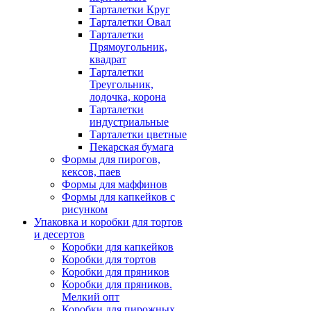
Тарталетки Круг
Тарталетки Овал
Тарталетки
Прямоугольник,
квадрат
Тарталетки
Треугольник,
лодочка, корона
Тарталетки
индустриальные
Тарталетки цветные
Пекарская бумага
Формы для пирогов,
кексов, паев
Формы для маффинов
Формы для капкейков с
рисунком
Упаковка и коробки для тортов
и десертов
Коробки для капкейков
Коробки для тортов
Коробки для пряников
Коробки для пряников.
Мелкий опт
Коробки для пирожных