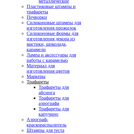
металлические
Пластиковые штампы и
трафареты
Печворки
Силиконовые штампы для
изготовления прожилок
Силиконовые формы для
изготовления декора из
мастики, шоколада,
карамели
Лампа и аксессуары для
работы с карамелью
Материал для
изготовления цветов
Маркеры
Трафареты
Трафареты для
айсинга
Трафареты для
аэрографа
Трафареты для
капучино
Аэрограф-
краскораспылитель
Штампы для теста