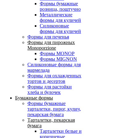
Формы бумажные
розница, поштучно
Металлические
формы для куличей
Силиконовые
формы для куличей
Формы для печенья
Формы для пирожных
Monoporzione
Формы MONOP
Формы MIGNON
Силиконовые формы для
мармелада
Формы для oхлажденных
тортов и десертов
Формы для растойки
хлеба и булочек
Бумажные формы
Формы бумажные
тарталетки, пирог, кулич,
пекарская бумага
Тарталетки, пекарская
бумага
Тарталетки белые и
коричневые