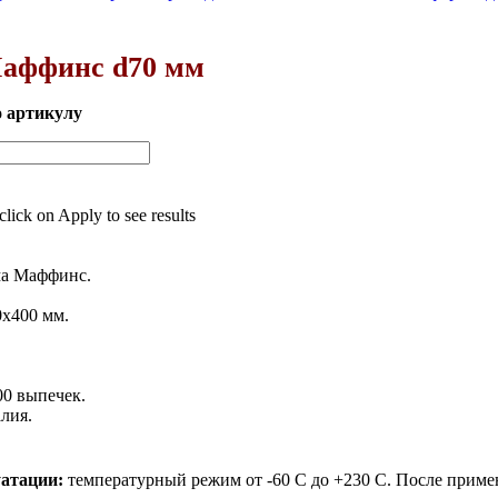
аффинс d70 мм
о артикулу
 click on Apply to see results
ма Маффинс.
0х400 мм.
00 выпечек.
лия.
уатации:
температурный режим от -60 С до +230 С.
После приме