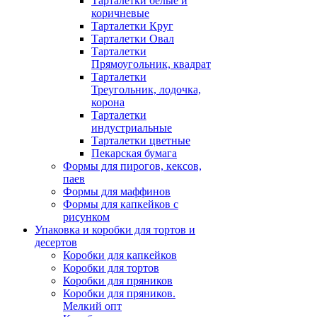
Тарталетки белые и
коричневые
Тарталетки Круг
Тарталетки Овал
Тарталетки
Прямоугольник, квадрат
Тарталетки
Треугольник, лодочка,
корона
Тарталетки
индустриальные
Тарталетки цветные
Пекарская бумага
Формы для пирогов, кексов,
паев
Формы для маффинов
Формы для капкейков с
рисунком
Упаковка и коробки для тортов и
десертов
Коробки для капкейков
Коробки для тортов
Коробки для пряников
Коробки для пряников.
Мелкий опт