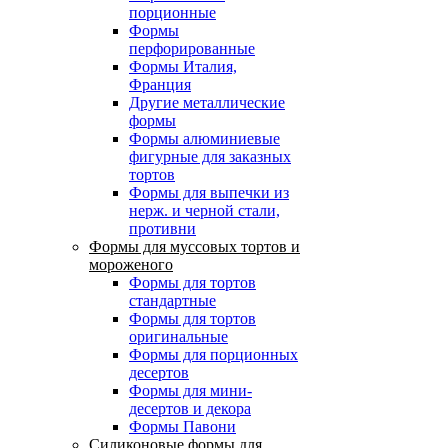
порционные
Формы
перфорированные
Формы Италия,
Франция
Другие металлические
формы
Формы алюминиевые
фигурные для заказных
тортов
Формы для выпечки из
нерж. и черной стали,
противни
Формы для муссовых тортов и
мороженого
Формы для тортов
стандартные
Формы для тортов
оригинальные
Формы для порционных
десертов
Формы для мини-
десертов и декора
Формы Павони
Силиконовые формы для