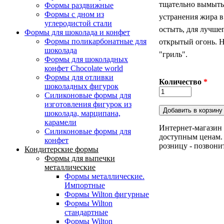
тщательно вымыть 
Формы раздвижные
Формы с дном из
устранения жира в
углеродистой стали
остыть, для лучше
Формы для шоколада и конфет
Формы поликарбонатные для
открытый огонь. Н
шоколада
"гриль".
Формы для шоколадных
конфет Сhocolate world
Формы для отливки
Количество
*
шоколадных фигурок
Силиконовые формы для
изготовления фигурок из
шоколада, марципана,
карамели
Интернет-магазин 
Силиконовые формы для
доступным ценам. 
конфет
розницу - позвони
Кондитерские формы
Формы для выпечки
металлические
Формы металлические.
Импортные
Формы Wilton фигурные
Формы Wilton
стандартные
Формы Wilton