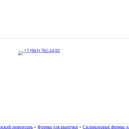
+7 (963) 782-24-92
рский инвентарь
»
Формы для выпечки
»
Силиконовые формы дл