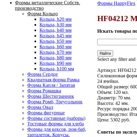
Формы металлические Собств.
Формы HappyFlex
Вы здесь
производство
Форма Кольцо
HF04212 М
Кольца, h20 мм
Кольца, h30 мм
Кольца, h40 мм
Искать товары п
Кольца, h45 мм
Кольца, h50 мм
Кольца, h60 мм
Кольца, h70 мм
Кольца, h80 мм
Select any filter and
Кольца, h90 мм
Кольца, h100 мм
Артикул:
HF04212
Форма Сердце
Силиконовая фор
Квадратная форма Рамка
24 ячейки.
Форма Капля / Запятая
Общий размер: 60
Форма Ромашка
Объем: 120 мл.
Форма Шестигранник
Диаметр: 70 мм.
Форма Ромб, Треугольник
Высота: 42 мм.
Форма Овал
Ресурс порядка 20
Формы фигурные
Производство: Ита
Формы составные (наборы)
Цена: 5302 руб.
Тостовые формы для хлеба
Формы для кексов, ром-баб,
Советы по экспл
тарталеток. Конусы.