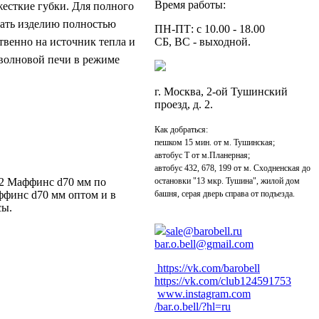
Время работы:
есткие губки. Для полного
дать изделию полностью
ПН-ПТ: с 10.00 - 18.00
твенно на источник тепла и
СБ, ВС - выходной.
оволновой печи в режиме
г. Москва, 2-ой Тушинский
проезд, д. 2.
Как добраться:
пешком 15 мин. от м. Тушинская;
автобус Т от м.Планерная;
автобус 432, 678, 199 от м. Сходненская до
12 Маффинс d70 мм по
остановки "13 мкр. Тушина", жилой дом
ффинс d70 мм оптом и в
башня, серая дверь справа от подъезда.
сы.
sale@barobell.ru
bar.o.bell@gmail.com
https://vk.com/barobell
https://vk.com/club124591753
www.instagram.com
/bar.o.bell/?hl=ru