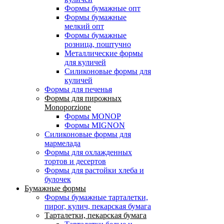
Формы бумажные опт
Формы бумажные
мелкий опт
Формы бумажные
розница, поштучно
Металлические формы
для куличей
Силиконовые формы для
куличей
Формы для печенья
Формы для пирожных
Monoporzione
Формы MONOP
Формы MIGNON
Силиконовые формы для
мармелада
Формы для oхлажденных
тортов и десертов
Формы для растойки хлеба и
булочек
Бумажные формы
Формы бумажные тарталетки,
пирог, кулич, пекарская бумага
Тарталетки, пекарская бумага