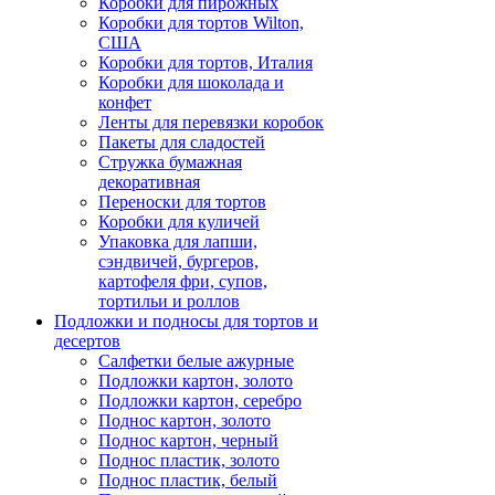
Коробки для пирожных
Коробки для тортов Wilton,
США
Коробки для тортов, Италия
Коробки для шоколада и
конфет
Ленты для перевязки коробок
Пакеты для сладостей
Стружка бумажная
декоративная
Переноски для тортов
Коробки для куличей
Упаковка для лапши,
сэндвичей, бургеров,
картофеля фри, супов,
тортильи и роллов
Подложки и подносы для тортов и
десертов
Салфетки белые ажурные
Подложки картон, золото
Подложки картон, серебро
Поднос картон, золото
Поднос картон, черный
Поднос пластик, золото
Поднос пластик, белый