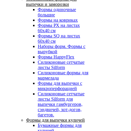
выпечки и заморозки
Формы одиночные
большие
Формы на ковриках
Формы РХ на листах
60х40 см
Формы SQ на листах
60х40 см
Наборы форм. Формы с
вырубкой
Формы HappyFlex
Силиконовые сетчатые
листы Silform
Силиконовые формы для
мармелада
Формы для выпечки с
микроперфорацией
Силиконовые сетчатые
листы Silform для
выпечки гамбургеров,
сэндвичей, хот-догов,
багетов.
Формы для выпечки куличей
Бумажные формы для
куличей