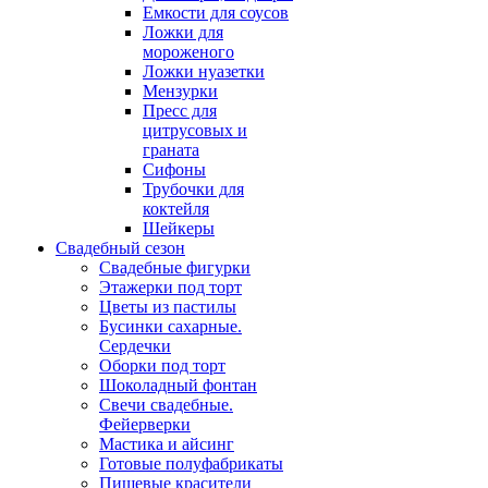
Емкости для соусов
Ложки для
мороженого
Ложки нуазетки
Мензурки
Пресс для
цитрусовых и
граната
Сифоны
Трубочки для
коктейля
Шейкеры
Свадебный сезон
Свадебные фигурки
Этажерки под торт
Цветы из пастилы
Бусинки сахарные.
Сердечки
Оборки под торт
Шоколадный фонтан
Свечи свадебные.
Фейерверки
Мастика и айсинг
Готовые полуфабрикаты
Пищевые красители