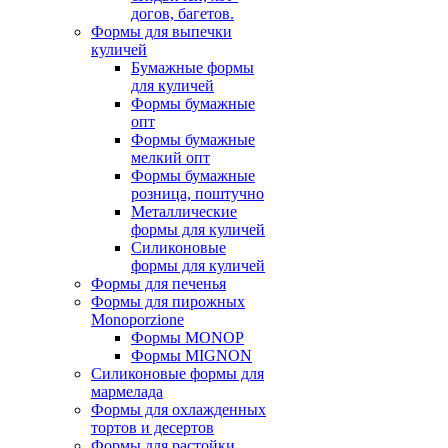
догов, багетов.
Формы для выпечки
куличей
Бумажные формы
для куличей
Формы бумажные
опт
Формы бумажные
мелкий опт
Формы бумажные
розница, поштучно
Металлические
формы для куличей
Силиконовые
формы для куличей
Формы для печенья
Формы для пирожных
Monoporzione
Формы MONOP
Формы MIGNON
Силиконовые формы для
мармелада
Формы для oхлажденных
тортов и десертов
Формы для растойки