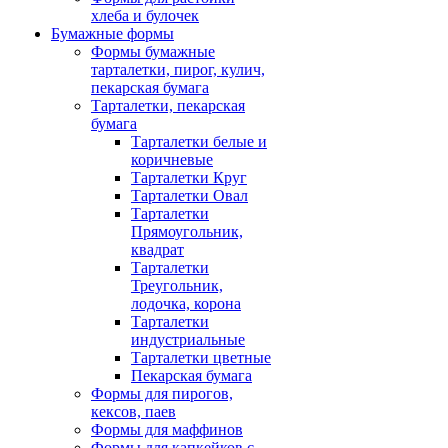
хлеба и булочек
Бумажные формы
Формы бумажные
тарталетки, пирог, кулич,
пекарская бумага
Тарталетки, пекарская
бумага
Тарталетки белые и
коричневые
Тарталетки Круг
Тарталетки Овал
Тарталетки
Прямоугольник,
квадрат
Тарталетки
Треугольник,
лодочка, корона
Тарталетки
индустриальные
Тарталетки цветные
Пекарская бумага
Формы для пирогов,
кексов, паев
Формы для маффинов
Формы для капкейков с