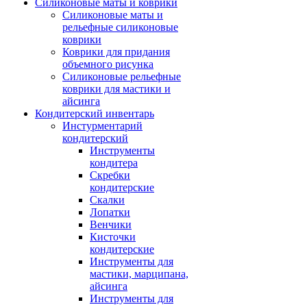
Силиконовые маты и коврики
Силиконовые маты и
рельефные силиконовые
коврики
Коврики для придания
объемного рисунка
Силиконовые рельефные
коврики для мастики и
айсинга
Кондитерский инвентарь
Инстурментарий
кондитерский
Инструменты
кондитера
Скребки
кондитерские
Скалки
Лопатки
Венчики
Кисточки
кондитерские
Инструменты для
мастики, марципана,
айсинга
Инструменты для