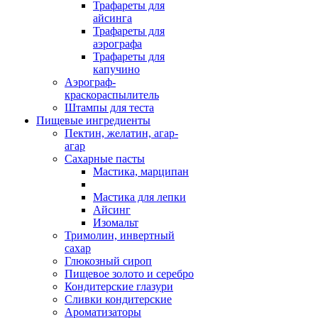
Трафареты для
айсинга
Трафареты для
аэрографа
Трафареты для
капучино
Аэрограф-
краскораспылитель
Штампы для теста
Пищевые ингредиенты
Пектин, желатин, агар-
агар
Сахарные пасты
Мастика, марципан
Мастика для лепки
Айсинг
Изомальт
Тримолин, инвертный
сахар
Глюкозный сироп
Пищевое золото и серебро
Кондитерские глазури
Сливки кондитерские
Ароматизаторы