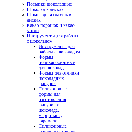
Посыпки шоколадные
Шоколад в дисках
Шоколадная глазурь в
дисках
Какао-порошок и какао-
масло
Инструменты для работы
с шоколадом
Инструменты для
работы с шоколадом
Формы
поликарбонатные
для шоколада
Формы для отливки
шоколадных
фигурок
Силиконовые
формы для
изготовления
фигурок из
шоколада,
марципана,
карамели
Силиконовые
формы для конфет