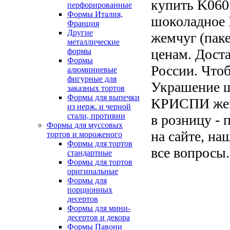
купить K060
перфорированные
Формы Италия,
шоколадно
Франция
Другие
жемчуг (паке
металлические
ценам. Доста
формы
Формы
России. Чтоб
алюминиевые
фигурные для
Украшение 
заказных тортов
Формы для выпечки
КРИСПИ жемч
из нерж. и черной
стали, противни
в розницу - 
Формы для муссовых
на сайте, на
тортов и мороженого
Формы для тортов
все вопросы.
стандартные
Формы для тортов
оригинальные
Формы для
порционных
десертов
Формы для мини-
десертов и декора
Формы Павони