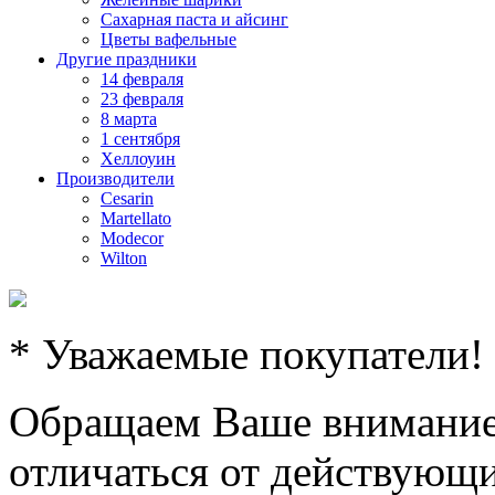
Сахарная паста и айсинг
Цветы вафельные
Другие праздники
14 февраля
23 февраля
8 марта
1 сентября
Хеллоуин
Производители
Cesarin
Martellato
Modecor
Wilton
* Уважаемые покупатели!
Обращаем Ваше внимание,
отличаться от действующи