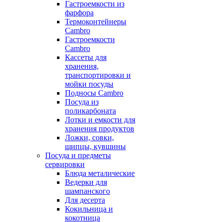
Гастроемкости из
фарфора
Термоконтейнеры
Cambro
Гастроемкости
Cambro
Кассеты для
хранения,
транспортировки и
мойки посуды
Подносы Cambro
Посуда из
поликарбоната
Лотки и емкости для
хранения продуктов
Ложки, совки,
щипцы, кувшины
Посуда и предметы
сервировки
Блюда металические
Ведерки для
шампанского
Для десерта
Кокильница и
кокотница