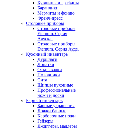
Кувшины и графины
Баранчики
Мармиты и фондю
Френч-пресс
Столовые приборы
Столовые приборы
Eternum. Серия
Аляска.
Столовые приборы
Eternum. Серия Ауде.
Кухонный инвентарь
Дуршлаги
Лопатки
Открывалки
Половники
Сита
Щипцы кухонные
Профессиональные
ножи и доски
Барный инвентарь
Барные украшения
Ложки барные
Карбовочные ножи
Гейзеры
Джиггеры, мадлеры