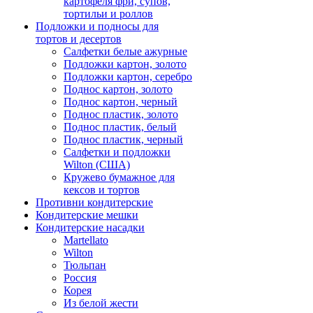
картофеля фри, супов,
тортильи и роллов
Подложки и подносы для
тортов и десертов
Салфетки белые ажурные
Подложки картон, золото
Подложки картон, серебро
Поднос картон, золото
Поднос картон, черный
Поднос пластик, золото
Поднос пластик, белый
Поднос пластик, черный
Салфетки и подложки
Wilton (США)
Кружево бумажное для
кексов и тортов
Противни кондитерские
Кондитерские мешки
Кондитерские насадки
Martellato
Wilton
Тюльпан
Россия
Корея
Из белой жести