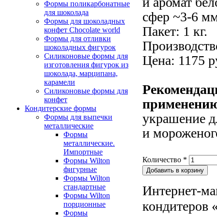
и аромат бе
Формы поликарбонатные
для шоколада
сфер ~3-6 мм
Формы для шоколадных
Пакет: 1 кг.
конфет Сhocolate world
Формы для отливки
Производств
шоколадных фигурок
Силиконовые формы для
Цена: 1175 р
изготовления фигурок из
шоколада, марципана,
карамели
Рекомендац
Силиконовые формы для
конфет
применени
Кондитерские формы
украшение д
Формы для выпечки
металлические
и мороженог
Формы
металлические.
Импортные
Количество
*
Формы Wilton
фигурные
Формы Wilton
стандартные
Интернет-ма
Формы Wilton
кондитеров «
порционные
Формы