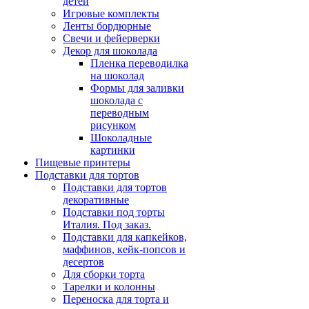
детей
Игровые комплекты
Ленты бордюрные
Свечи и фейерверки
Декор для шоколада
Пленка переводилка
на шоколад
Формы для заливки
шоколада с
переводным
рисунком
Шоколадные
картинки
Пищевые принтеры
Подставки для тортов
Подставки для тортов
декоративные
Подставки под торты
Италия. Под заказ.
Подставки для капкейков,
маффинов, кейк-попсов и
десертов
Для сборки торта
Тарелки и колонны
Переноска для торта и