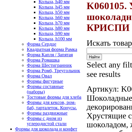
Кольца, h40 мм
K060105.
Кольца, h45 мм
Кольца, h50 мм
шоколад
Кольца, h60 мм
Кольца, h70 мм
КРИСПИ же
Кольца, h80 мм
Кольца, h90 мм
Кольца, h100 мм
Искать това
Форма Сердце
Квадратная форма Рамка
Форма Капля / Запятая
Форма Ромашка
Select any fil
Форма Шестигранник
Форма Ромб, Треугольник
see results
Форма Овал
Формы фигурные
Формы составные
Артикул:
K0
(наборы)
Шоколадные
Тостовые формы для хлеба
Формы для кексов, ром-
декорирован
баб, тарталеток. Конусы.
Формы раздвижные
Хрустящие с
Формы с дном из
шоколадом, 
углеродистой стали
Формы для шоколада и конфет