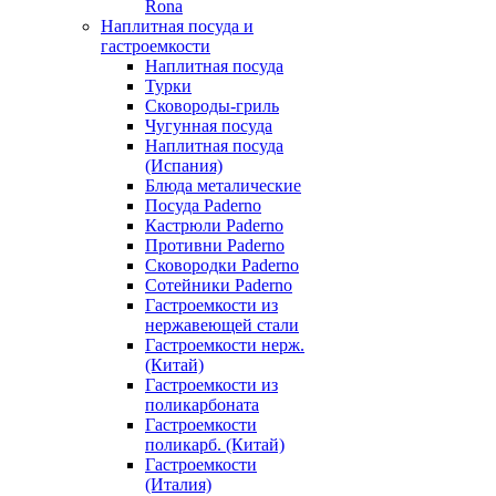
Rona
Наплитная посуда и
гастроемкости
Наплитная посуда
Турки
Сковороды-гриль
Чугунная посуда
Наплитная посуда
(Испания)
Блюда металические
Посуда Paderno
Кастрюли Paderno
Противни Paderno
Сковородки Paderno
Сотейники Paderno
Гастроемкости из
нержавеющей стали
Гастроемкости нерж.
(Китай)
Гастроемкости из
поликарбоната
Гастроемкости
поликарб. (Китай)
Гастроемкости
(Италия)