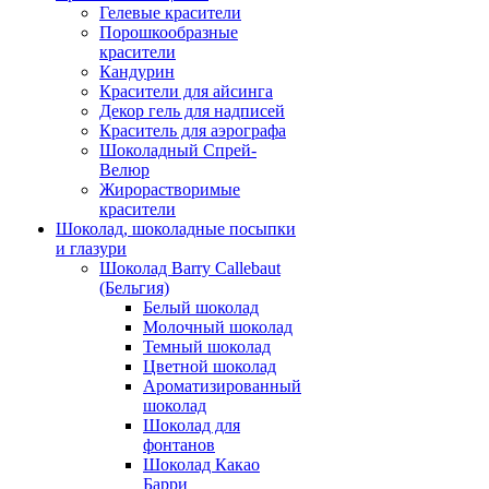
Гелевые красители
Порошкообразные
красители
Кандурин
Красители для айсинга
Декор гель для надписей
Краситель для аэрографа
Шоколадный Спрей-
Велюр
Жирорастворимые
красители
Шоколад, шоколадные посыпки
и глазури
Шоколад Barry Callebaut
(Бельгия)
Белый шоколад
Молочный шоколад
Темный шоколад
Цветной шоколад
Ароматизированный
шоколад
Шоколад для
фонтанов
Шоколад Какао
Барри