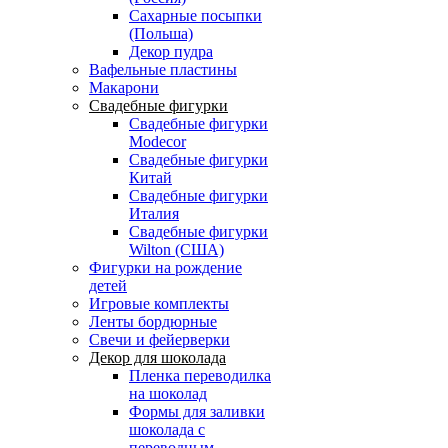
Сахарные посыпки
(Польша)
Декор пудра
Вафельные пластины
Макарони
Свадебные фигурки
Свадебные фигурки
Modecor
Свадебные фигурки
Китай
Свадебные фигурки
Италия
Свадебные фигурки
Wilton (США)
Фигурки на рождение
детей
Игровые комплекты
Ленты бордюрные
Свечи и фейерверки
Декор для шоколада
Пленка переводилка
на шоколад
Формы для заливки
шоколада с
переводным