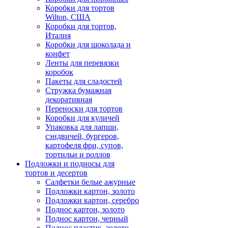
Коробки для тортов
Wilton, США
Коробки для тортов,
Италия
Коробки для шоколада и
конфет
Ленты для перевязки
коробок
Пакеты для сладостей
Стружка бумажная
декоративная
Переноски для тортов
Коробки для куличей
Упаковка для лапши,
сэндвичей, бургеров,
картофеля фри, супов,
тортильи и роллов
Подложки и подносы для
тортов и десертов
Салфетки белые ажурные
Подложки картон, золото
Подложки картон, серебро
Поднос картон, золото
Поднос картон, черный
Поднос пластик, золото