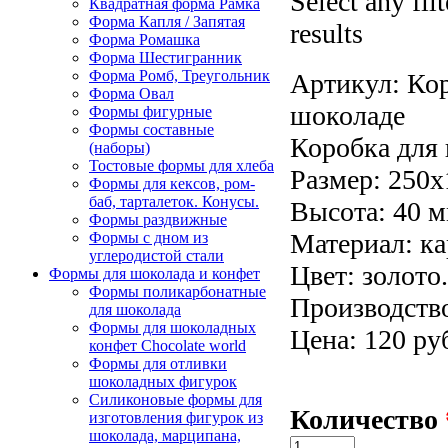
Select any fil
Квадратная форма Рамка
Форма Капля / Запятая
results
Форма Ромашка
Форма Шестигранник
Форма Ромб, Треугольник
Артикул:
Кор
Форма Овал
шоколаде
Формы фигурные
Формы составные
Коробка для 
(наборы)
Тостовые формы для хлеба
Размер: 250x
Формы для кексов, ром-
баб, тарталеток. Конусы.
Высота: 40 м
Формы раздвижные
Материал: ка
Формы с дном из
углеродистой стали
Цвет: золото.
Формы для шоколада и конфет
Формы поликарбонатные
Производство
для шоколада
Формы для шоколадных
Цена: 120 ру
конфет Сhocolate world
Формы для отливки
шоколадных фигурок
Силиконовые формы для
Количество
изготовления фигурок из
шоколада, марципана,