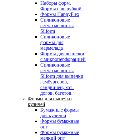
Наборы форм.
Формы с вырубкой
Формы HappyFlex
Силиконовые
сетчатые листы
Silform
Силиконовые
формы для
мармелада
Формы для выпечки
с микроперфорацией
Силиконовые
сетчатые листы
Silform для выпечки
гамбургеров,
сэндвичей, хот-
догов, багетов.
Формы для выпечки
куличей
Бумажные формы
для куличей
Формы бумажные
опт
Формы бумажные
мелкий опт