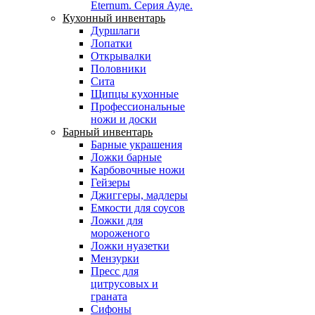
Eternum. Серия Ауде.
Кухонный инвентарь
Дуршлаги
Лопатки
Открывалки
Половники
Сита
Щипцы кухонные
Профессиональные
ножи и доски
Барный инвентарь
Барные украшения
Ложки барные
Карбовочные ножи
Гейзеры
Джиггеры, мадлеры
Емкости для соусов
Ложки для
мороженого
Ложки нуазетки
Мензурки
Пресс для
цитрусовых и
граната
Сифоны