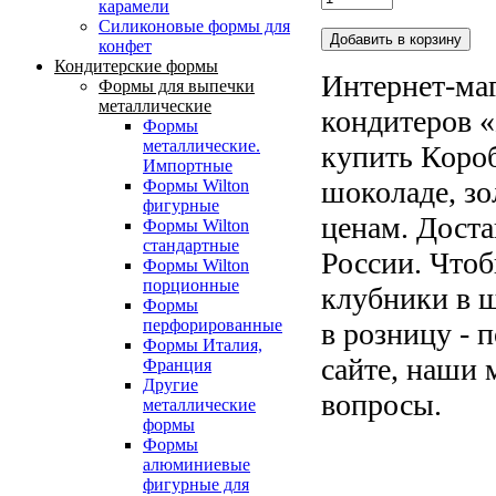
карамели
Силиконовые формы для
конфет
Кондитерские формы
Интернет-маг
Формы для выпечки
металлические
кондитеров «
Формы
металлические.
купить Короб
Импортные
шоколаде, з
Формы Wilton
фигурные
ценам. Доста
Формы Wilton
стандартные
России. Чтоб
Формы Wilton
порционные
клубники в ш
Формы
перфорированные
в розницу - 
Формы Италия,
сайте, наши 
Франция
Другие
вопросы.
металлические
формы
Формы
алюминиевые
фигурные для