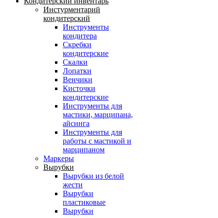
Кондитерский инвентарь
Инстурментарий
кондитерский
Инструменты
кондитера
Скребки
кондитерские
Скалки
Лопатки
Венчики
Кисточки
кондитерские
Инструменты для
мастики, марципана,
айсинга
Инструменты для
работы с мастикой и
марципаном
Маркеры
Вырубки
Вырубки из белой
жести
Вырубки
пластиковые
Вырубки