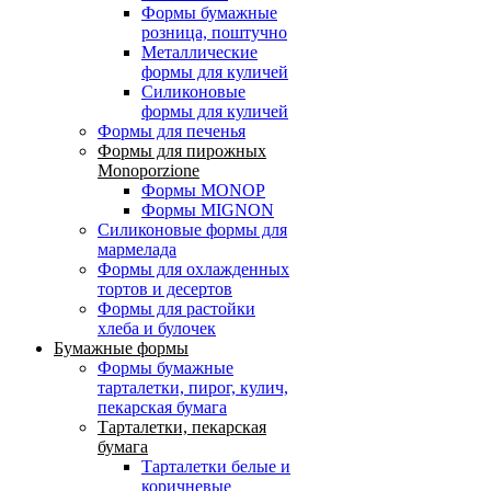
Формы бумажные
розница, поштучно
Металлические
формы для куличей
Силиконовые
формы для куличей
Формы для печенья
Формы для пирожных
Monoporzione
Формы MONOP
Формы MIGNON
Силиконовые формы для
мармелада
Формы для oхлажденных
тортов и десертов
Формы для растойки
хлеба и булочек
Бумажные формы
Формы бумажные
тарталетки, пирог, кулич,
пекарская бумага
Тарталетки, пекарская
бумага
Тарталетки белые и
коричневые