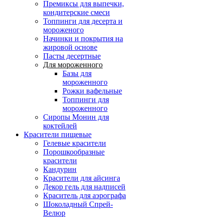
Премиксы для выпечки,
кондитерские смеси
Топпинги для десерта и
мороженого
Начинки и покрытия на
жировой основе
Пасты десертные
Для мороженного
Базы для
мороженного
Рожки вафельные
Топпинги для
мороженного
Сиропы Монин для
коктейлей
Красители пищевые
Гелевые красители
Порошкообразные
красители
Кандурин
Красители для айсинга
Декор гель для надписей
Краситель для аэрографа
Шоколадный Спрей-
Велюр