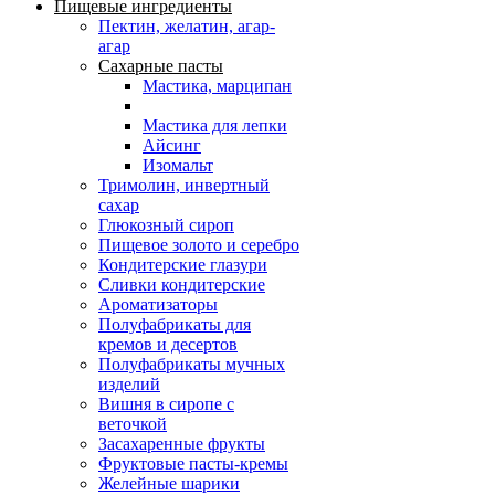
Пищевые ингредиенты
Пектин, желатин, агар-
агар
Сахарные пасты
Мастика, марципан
Мастика для лепки
Айсинг
Изомальт
Тримолин, инвертный
сахар
Глюкозный сироп
Пищевое золото и серебро
Кондитерские глазури
Сливки кондитерские
Ароматизаторы
Полуфабрикаты для
кремов и десертов
Полуфабрикаты мучных
изделий
Вишня в сиропе с
веточкой
Засахаренные фрукты
Фруктовые пасты-кремы
Желейные шарики