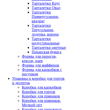
Тарталетки Круг
Тарталетки Овал
Тарталетки
Прямоугольник,
квадрат
Тарталетки
Треугольник,
лодочка, корона
Тарталетки
индустриальные
Тарталетки цветные
Пекарская бумага
Формы для пирогов,
кексов, паев
Формы для маффинов
Формы для капкейков с
рисунком
Упаковка и коробки для тортов
и десертов
Коробки для капкейков
Коробки для тортов
Коробки для пряников
Коробки для пряников.
Мелкий опт
Коробки для пирожных