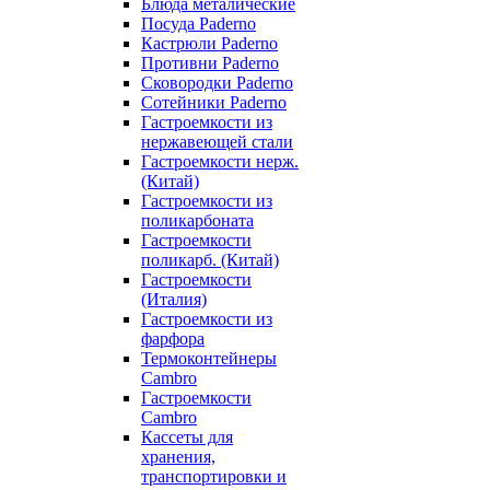
Блюда металические
Посуда Paderno
Кастрюли Paderno
Противни Paderno
Сковородки Paderno
Сотейники Paderno
Гастроемкости из
нержавеющей стали
Гастроемкости нерж.
(Китай)
Гастроемкости из
поликарбоната
Гастроемкости
поликарб. (Китай)
Гастроемкости
(Италия)
Гастроемкости из
фарфора
Термоконтейнеры
Cambro
Гастроемкости
Cambro
Кассеты для
хранения,
транспортировки и