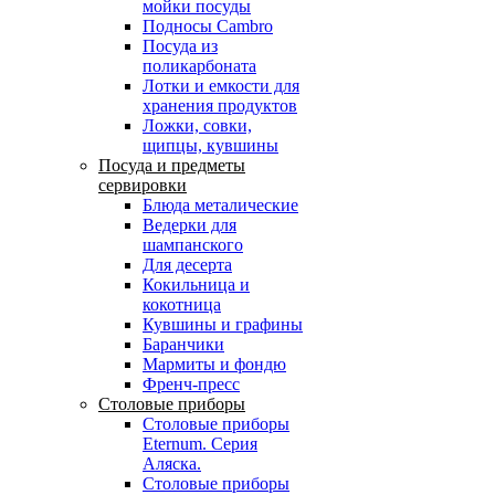
мойки посуды
Подносы Cambro
Посуда из
поликарбоната
Лотки и емкости для
хранения продуктов
Ложки, совки,
щипцы, кувшины
Посуда и предметы
сервировки
Блюда металические
Ведерки для
шампанского
Для десерта
Кокильница и
кокотница
Кувшины и графины
Баранчики
Мармиты и фондю
Френч-пресс
Столовые приборы
Столовые приборы
Eternum. Серия
Аляска.
Столовые приборы