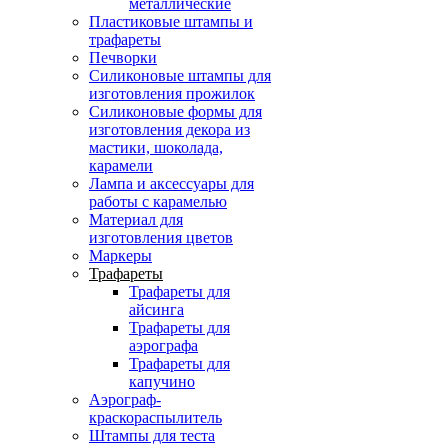
металлические
Пластиковые штампы и
трафареты
Печворки
Силиконовые штампы для
изготовления прожилок
Силиконовые формы для
изготовления декора из
мастики, шоколада,
карамели
Лампа и аксессуары для
работы с карамелью
Материал для
изготовления цветов
Маркеры
Трафареты
Трафареты для
айсинга
Трафареты для
аэрографа
Трафареты для
капучино
Аэрограф-
краскораспылитель
Штампы для теста