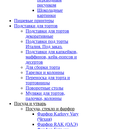
рисунком
Шоколадные
картинки
Пищевые принтеры
Подставки для тортов
Подставки для тортов
декоративные
Подставки под торты
Италия. Под заказ.
Подставки для капкейков,
маффинов, кейк-попсов и
десертов
Для сборки торта
Тарелки и колонны
Переноска для торта и
тортовницы
Поворотные столы
Муляжи для тортов,
палочки, колонны
Посуда и утварь
Посуда, стекло и фарфор
Фарфор Karlovy Vary
(Чехия)
Фарфор RAK (ОАЭ)