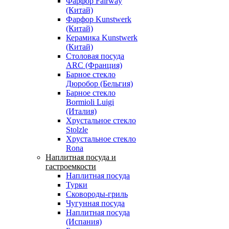
Фарфор Fairway
(Китай)
Фарфор Kunstwerk
(Китай)
Керамика Kunstwerk
(Китай)
Столовая посуда
ARC (Франция)
Барное стекло
Дюробор (Бельгия)
Барное стекло
Bormioli Luigi
(Италия)
Хрустальное стекло
Stolzle
Хрустальное стекло
Rona
Наплитная посуда и
гастроемкости
Наплитная посуда
Турки
Сковороды-гриль
Чугунная посуда
Наплитная посуда
(Испания)