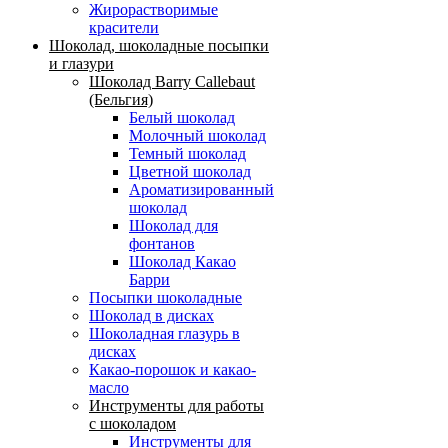
Жирорастворимые
красители
Шоколад, шоколадные посыпки
и глазури
Шоколад Barry Callebaut
(Бельгия)
Белый шоколад
Молочный шоколад
Темный шоколад
Цветной шоколад
Ароматизированный
шоколад
Шоколад для
фонтанов
Шоколад Какао
Барри
Посыпки шоколадные
Шоколад в дисках
Шоколадная глазурь в
дисках
Какао-порошок и какао-
масло
Инструменты для работы
с шоколадом
Инструменты для