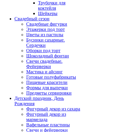
Трубочки для
коктейля
Шейкеры
Свадебный сезон
Свадебные фигурки
Этажерки под торт
Цветы из пастилы
Бусинки сахарные.
Сердечки
Оборки под торт
Шоколадный фонтан
Свечи свадебные.
Фейерверки
Мастика и айсинг
Готовые полуфабрикаты
Пищевые красители
Формы для выпечки
Предметы сервировки
Детский праздник, День
Рождения
Фигурный декор из сахара
Фигурный декор из
мармелада
Вафельные пластины
Свечи и фейерверки