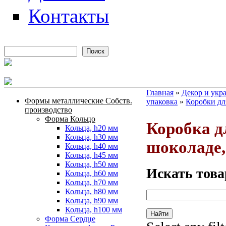
Контакты
Поиск
Форма поиска
Главная
»
Декор и укр
Формы металлические Собств.
упаковка
»
Коробки дл
Вы здесь
производство
Форма Кольцо
Коробка д
Кольца, h20 мм
Кольца, h30 мм
шоколаде,
Кольца, h40 мм
Кольца, h45 мм
Кольца, h50 мм
Искать това
Кольца, h60 мм
Кольца, h70 мм
Кольца, h80 мм
Кольца, h90 мм
Кольца, h100 мм
Форма Сердце