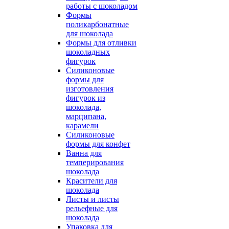
работы с шоколадом
Формы
поликарбонатные
для шоколада
Формы для отливки
шоколадных
фигурок
Силиконовые
формы для
изготовления
фигурок из
шоколада,
марципана,
карамели
Силиконовые
формы для конфет
Ванна для
темперирования
шоколада
Красители для
шоколада
Листы и листы
рельефные для
шоколада
Упаковка для