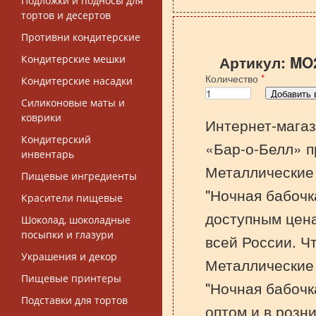
Подложки и подносы для
тортов и десертов
Противни кондитерские
Артикул:
MO
Кондитерские мешки
Количество
*
Кондитерские насадки
Силиконовые маты и
коврики
Интернет-магаз
Кондитерский
«Бар-о-Белл» п
инвентарь
Металлические
Пищевые ингредиенты
"Ночная бабочк
Красители пищевые
доступным цена
Шоколад, шоколадные
посыпки и глазури
всей России. Ч
Украшения и декор
Металлические
Пищевые принтеры
"Ночная бабочк
Подставки для тортов
оптом и в розни