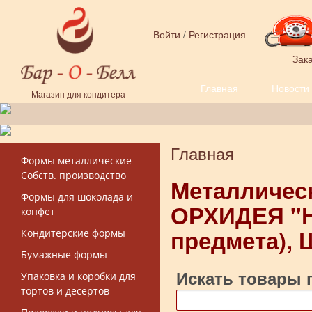
Перейти к основному содержанию
Войти
/
Регистрация
Зака
Главная
Новости
Форма поиска
Магазин для кондитера
Главная
Вы здесь
Формы металлические
Собств. производство
Металличес
Формы для шоколада и
ОРХИДЕЯ "Н
конфет
предмета),
Кондитерские формы
Бумажные формы
Искать товары 
Упаковка и коробки для
тортов и десертов