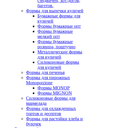
сэндвичей, хот-догов,
багетов.
Формы для выпечки куличей
Бумажные формы для
куличей
Формы бумажные опт
Формы бумажные
мелкий опт
Формы бумажные
розница, поштучно
Металлические формы
для куличей
Силиконовые формы
для куличей
Формы для печенья
Формы для пирожных
Monoporzione
Формы MONOP
Формы MIGNON
Силиконовые формы для
мармелада
Формы для oхлажденных
тортов и десертов
Формы для растойки хлеба и
булочек