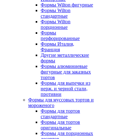
Формы Wilton фигурные
Формы Wilton
стандартные
Формы Wilton
порционные
Формы
перфорированные
Формы Италия,
Франция
Другие металлические
формы
Формы алюминиевые
фигурные для заказных
тортов
Формы для выпечки из
нерж. и черной стали,
противни
Формы для муссовых тортов и
мороженого
Формы для тортов
стандартные
Формы для тортов
оригинальные
Формы для порционных
десертов