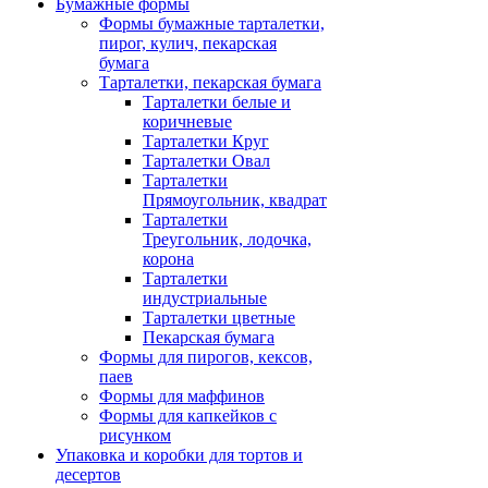
Бумажные формы
Формы бумажные тарталетки,
пирог, кулич, пекарская
бумага
Тарталетки, пекарская бумага
Тарталетки белые и
коричневые
Тарталетки Круг
Тарталетки Овал
Тарталетки
Прямоугольник, квадрат
Тарталетки
Треугольник, лодочка,
корона
Тарталетки
индустриальные
Тарталетки цветные
Пекарская бумага
Формы для пирогов, кексов,
паев
Формы для маффинов
Формы для капкейков с
рисунком
Упаковка и коробки для тортов и
десертов