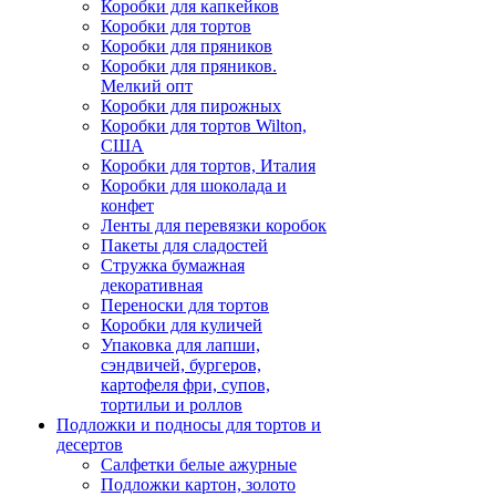
Коробки для капкейков
Коробки для тортов
Коробки для пряников
Коробки для пряников.
Мелкий опт
Коробки для пирожных
Коробки для тортов Wilton,
США
Коробки для тортов, Италия
Коробки для шоколада и
конфет
Ленты для перевязки коробок
Пакеты для сладостей
Стружка бумажная
декоративная
Переноски для тортов
Коробки для куличей
Упаковка для лапши,
сэндвичей, бургеров,
картофеля фри, супов,
тортильи и роллов
Подложки и подносы для тортов и
десертов
Салфетки белые ажурные
Подложки картон, золото