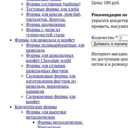
Цена: 189 руб.
Формы составные (наборы)
Тостовые формы для хлеба
Формы для кексов, ром-баб,
Рекомендации по
тарталеток. Конусы.
украсить кондитер
Формы раздвижные
промыть, высушит
Формы с дном из
углеродистой стали
Количество
*
Формы для шоколада и конфет
Формы поликарбонатные для
шоколада
Интернет-магазин 
Формы для шоколадных
по доступным цена
конфет Сhocolate world
оптом и в розницу
Формы для отливки
шоколадных фигурок
Силиконовые формы для
изготовления фигурок из
шоколада, марципана,
карамели
Силиконовые формы для
конфет
Кондитерские формы
Формы для выпечки
металлические
Формы металлические.
Импортные