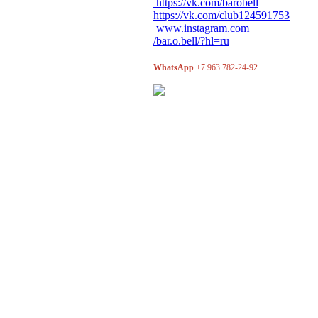
https://vk.com/barobell
https://vk.com/club124591753
www.instagram.com
/bar.o.bell/?hl=ru
WhatsApp
+7 963 782-24-92