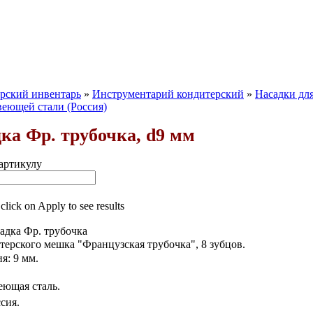
рский инвентарь
»
Инструментарий кондитерский
»
Насадки дл
веющей стали (Россия)
ка Фр. трубочка, d9 мм
артикулу
 click on Apply to see results
адка Фр. трубочка
итерского мешка
"
Французская трубочка
",
8 зубцов.
ия:
9
мм.
еющая сталь.
сия.