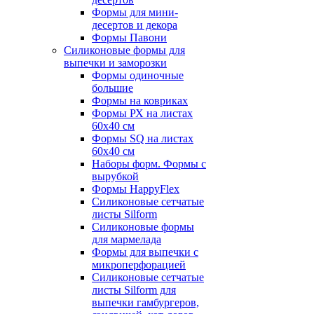
Формы для мини-
десертов и декора
Формы Павони
Силиконовые формы для
выпечки и заморозки
Формы одиночные
большие
Формы на ковриках
Формы РХ на листах
60х40 см
Формы SQ на листах
60х40 см
Наборы форм. Формы с
вырубкой
Формы HappyFlex
Силиконовые сетчатые
листы Silform
Силиконовые формы
для мармелада
Формы для выпечки с
микроперфорацией
Силиконовые сетчатые
листы Silform для
выпечки гамбургеров,