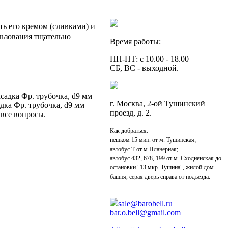
ть его кремом (сливками) и
льзования тщательно
Время работы:
ПН-ПТ: с 10.00 - 18.00
СБ, ВС - выходной.
садка Фр. трубочка, d9 мм
г. Москва, 2-ой Тушинский
дка Фр. трубочка, d9 мм
проезд, д. 2.
 все вопросы.
Как добраться:
пешком 15 мин. от м. Тушинская;
автобус Т от м.Планерная;
автобус 432, 678, 199 от м. Сходненская до
остановки "13 мкр. Тушина", жилой дом
башня, серая дверь справа от подъезда.
sale@barobell.ru
bar.o.bell@gmail.com