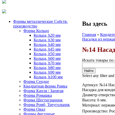
Формы металлические Собств.
Вы здесь
производство
Форма Кольцо
Главная
»
Кондите
Кольца, h20 мм
Насадки из нержа
Кольца, h30 мм
Кольца, h40 мм
№14 Насад
Кольца, h45 мм
Кольца, h50 мм
Кольца, h60 мм
Искать товары по 
Кольца, h70 мм
Кольца, h80 мм
Кольца, h90 мм
Select any filter and
Кольца, h100 мм
Форма Сердце
Артикул:
№14 Нас
Квадратная форма Рамка
Насадка для конд
Форма Капля / Запятая
Диаметр отверств
Форма Ромашка
Форма Шестигранник
Высота: 6 мм.
Форма Ромб, Треугольник
Материал: нержав
Форма Овал
Производство: Рос
Формы фигурные