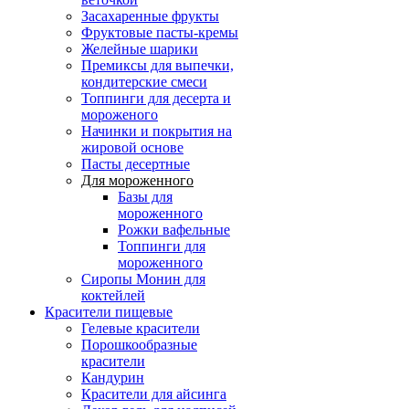
Засахаренные фрукты
Фруктовые пасты-кремы
Желейные шарики
Премиксы для выпечки,
кондитерские смеси
Топпинги для десерта и
мороженого
Начинки и покрытия на
жировой основе
Пасты десертные
Для мороженного
Базы для
мороженного
Рожки вафельные
Топпинги для
мороженного
Сиропы Монин для
коктейлей
Красители пищевые
Гелевые красители
Порошкообразные
красители
Кандурин
Красители для айсинга