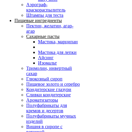
Аэрограф-
краскораспылитель
Штампы для теста
Пищевые ингредиенты
Пектин, желатин, агар-
агар
Сахарные пасты
Мастика, марципан
Мастика для лепки
Айсинг
Изомальт
Тримолин, инвертный
сахар
Глюкозный сироп
Пищевое золото и серебро
Кондитерские глазури
Сливки кондитерские
Ароматизаторы
Полуфабрикаты для
кремов и десертов
Полуфабрикаты мучных
изделий
Вишня в сиропе с
веточкой