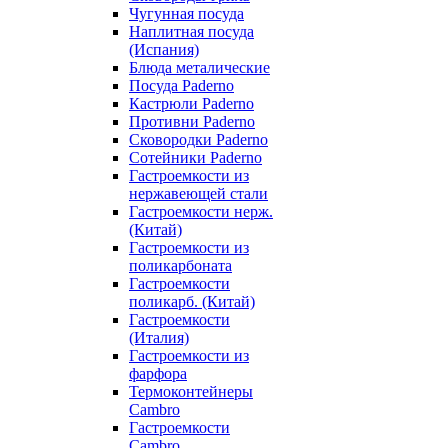
Чугунная посуда
Наплитная посуда
(Испания)
Блюда металические
Посуда Paderno
Кастрюли Paderno
Противни Paderno
Сковородки Paderno
Сотейники Paderno
Гастроемкости из
нержавеющей стали
Гастроемкости нерж.
(Китай)
Гастроемкости из
поликарбоната
Гастроемкости
поликарб. (Китай)
Гастроемкости
(Италия)
Гастроемкости из
фарфора
Термоконтейнеры
Cambro
Гастроемкости
Cambro