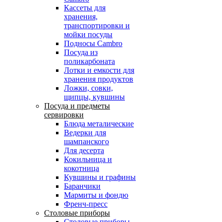
Кассеты для
хранения,
транспортировки и
мойки посуды
Подносы Cambro
Посуда из
поликарбоната
Лотки и емкости для
хранения продуктов
Ложки, совки,
щипцы, кувшины
Посуда и предметы
сервировки
Блюда металические
Ведерки для
шампанского
Для десерта
Кокильница и
кокотница
Кувшины и графины
Баранчики
Мармиты и фондю
Френч-пресс
Столовые приборы
Столовые приборы