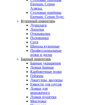
Eternum. Серия
Аляска.
Столовые приборы
Eternum. Серия Ауде.
Кухонный инвентарь
Дуршлаги
Лопатки
Открывалки
Половники
Сита
Щипцы кухонные
Профессиональные
ножи и доски
Барный инвентарь
Барные украшения
Ложки барные
Карбовочные ножи
Гейзеры
Джиггеры, мадлеры
Емкости для соусов
Ложки для
мороженого
Ложки нуазетки
Мензурки