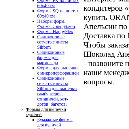
Формы РХ на листах
60х40 см
кондитеров «
Формы SQ на листах
купить ORA
60х40 см
Наборы форм.
Апельсин по
Формы с вырубкой
Формы HappyFlex
Доставка по 
Силиконовые
сетчатые листы
Чтобы заказ
Silform
Шоколад Апе
Силиконовые
формы для
- позвоните 
мармелада
Формы для выпечки
наши менедже
с микроперфорацией
Силиконовые
вопросы.
сетчатые листы
Silform для выпечки
гамбургеров,
сэндвичей, хот-
догов, багетов.
Формы для выпечки
куличей
Бумажные формы
для куличей