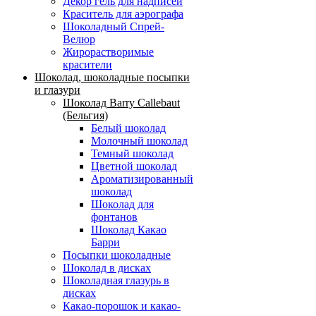
Декор гель для надписей
Краситель для аэрографа
Шоколадный Спрей-
Велюр
Жирорастворимые
красители
Шоколад, шоколадные посыпки
и глазури
Шоколад Barry Callebaut
(Бельгия)
Белый шоколад
Молочный шоколад
Темный шоколад
Цветной шоколад
Ароматизированный
шоколад
Шоколад для
фонтанов
Шоколад Какао
Барри
Посыпки шоколадные
Шоколад в дисках
Шоколадная глазурь в
дисках
Какао-порошок и какао-