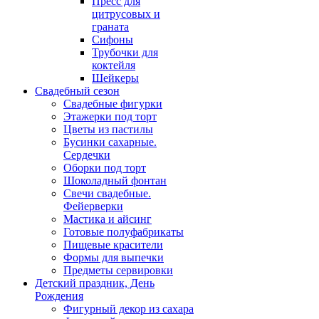
Пресс для
цитрусовых и
граната
Сифоны
Трубочки для
коктейля
Шейкеры
Свадебный сезон
Свадебные фигурки
Этажерки под торт
Цветы из пастилы
Бусинки сахарные.
Сердечки
Оборки под торт
Шоколадный фонтан
Свечи свадебные.
Фейерверки
Мастика и айсинг
Готовые полуфабрикаты
Пищевые красители
Формы для выпечки
Предметы сервировки
Детский праздник, День
Рождения
Фигурный декор из сахара