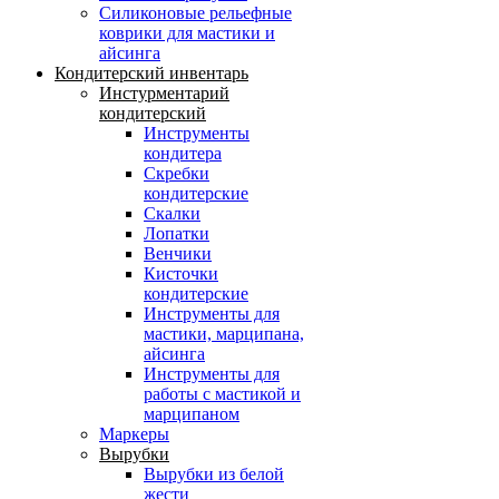
Силиконовые рельефные
коврики для мастики и
айсинга
Кондитерский инвентарь
Инстурментарий
кондитерский
Инструменты
кондитера
Скребки
кондитерские
Скалки
Лопатки
Венчики
Кисточки
кондитерские
Инструменты для
мастики, марципана,
айсинга
Инструменты для
работы с мастикой и
марципаном
Маркеры
Вырубки
Вырубки из белой
жести