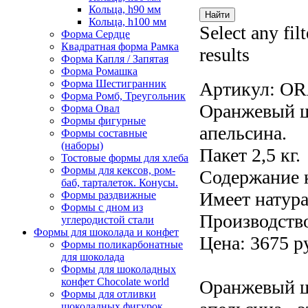
Кольца, h90 мм
Кольца, h100 мм
Select any fil
Форма Сердце
Квадратная форма Рамка
results
Форма Капля / Запятая
Форма Ромашка
Форма Шестигранник
Артикул:
OR
Форма Ромб, Треугольник
Оранжевый ш
Форма Овал
Формы фигурные
апельсина.
Формы составные
(наборы)
Пакет 2,5 кг.
Тостовые формы для хлеба
Формы для кексов, ром-
Содержание к
баб, тарталеток. Конусы.
Имеет натура
Формы раздвижные
Формы с дном из
Производство
углеродистой стали
Формы для шоколада и конфет
Цена: 3675 р
Формы поликарбонатные
для шоколада
Формы для шоколадных
конфет Сhocolate world
Оранжевый ш
Формы для отливки
шоколадных фигурок