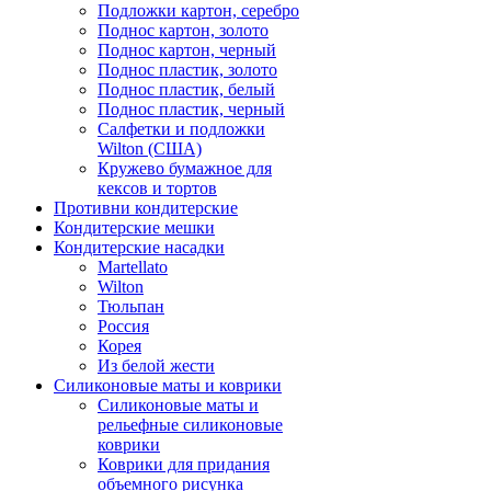
Подложки картон, серебро
Поднос картон, золото
Поднос картон, черный
Поднос пластик, золото
Поднос пластик, белый
Поднос пластик, черный
Салфетки и подложки
Wilton (США)
Кружево бумажное для
кексов и тортов
Противни кондитерские
Кондитерские мешки
Кондитерские насадки
Martellato
Wilton
Тюльпан
Россия
Корея
Из белой жести
Силиконовые маты и коврики
Силиконовые маты и
рельефные силиконовые
коврики
Коврики для придания
объемного рисунка