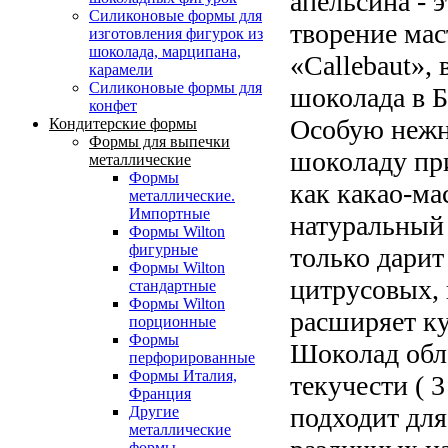
апельсина - 
Силиконовые формы для
творение ма
изготовления фигурок из
шоколада, марципана,
«Callebaut»,
карамели
Силиконовые формы для
шоколада в Б
конфет
Особую нежн
Кондитерские формы
Формы для выпечки
шоколаду пр
металлические
Формы
как какао-ма
металлические.
Импортные
натуральный 
Формы Wilton
фигурные
только дарит
Формы Wilton
цитрусовых, 
стандартные
Формы Wilton
расширяет к
порционные
Формы
Шоколад обл
перфорированные
Формы Италия,
текучести ( 
Франция
подходит для
Другие
металлические
формы