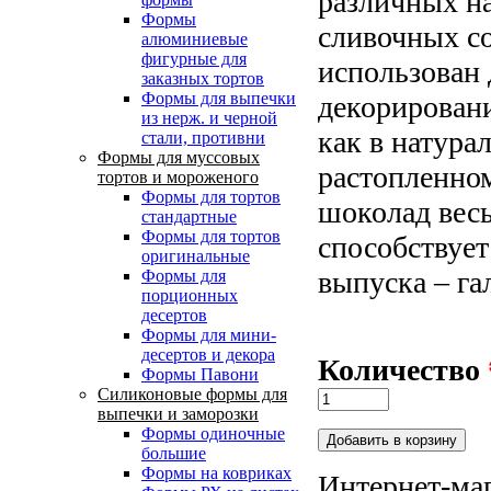
различных на
Формы
сливочных с
алюминиевые
фигурные для
использован 
заказных тортов
Формы для выпечки
декорировани
из нерж. и черной
как в натурал
стали, противни
Формы для муссовых
растопленном
тортов и мороженого
Формы для тортов
шоколад весь
стандартные
Формы для тортов
способствует
оригинальные
выпуска – га
Формы для
порционных
десертов
Формы для мини-
десертов и декора
Количество
Формы Павони
Силиконовые формы для
выпечки и заморозки
Формы одиночные
большие
Формы на ковриках
Интернет-маг