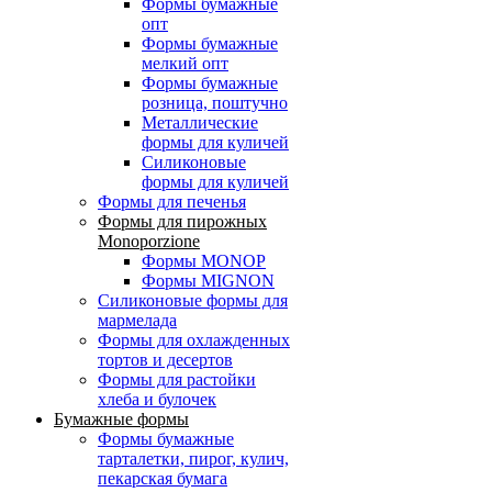
Формы бумажные
опт
Формы бумажные
мелкий опт
Формы бумажные
розница, поштучно
Металлические
формы для куличей
Силиконовые
формы для куличей
Формы для печенья
Формы для пирожных
Monoporzione
Формы MONOP
Формы MIGNON
Силиконовые формы для
мармелада
Формы для oхлажденных
тортов и десертов
Формы для растойки
хлеба и булочек
Бумажные формы
Формы бумажные
тарталетки, пирог, кулич,
пекарская бумага