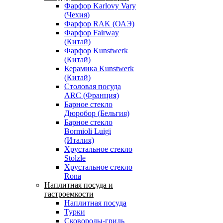
Фарфор Karlovy Vary
(Чехия)
Фарфор RAK (ОАЭ)
Фарфор Fairway
(Китай)
Фарфор Kunstwerk
(Китай)
Керамика Kunstwerk
(Китай)
Столовая посуда
ARC (Франция)
Барное стекло
Дюробор (Бельгия)
Барное стекло
Bormioli Luigi
(Италия)
Хрустальное стекло
Stolzle
Хрустальное стекло
Rona
Наплитная посуда и
гастроемкости
Наплитная посуда
Турки
Сковороды-гриль