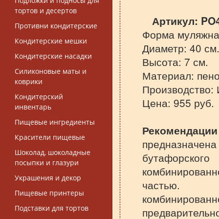
Подложки и подносы для
тортов и десертов
Артикул:
PO
Противни кондитерские
Форма муляжная
Кондитерские мешки
Диаметр: 40 см
Кондитерские насадки
Высота: 7 см.
Силиконовые маты и
Материал: пено
коврики
Производство: 
Кондитерский
Цена: 955 руб.
инвентарь
Пищевые ингредиенты
Рекомендации
Красители пищевые
предназна
Шоколад, шоколадные
бутафорского
посыпки и глазури
комбинирован
Украшения и декор
частью. 
Пищевые принтеры
комбинированн
Подставки для тортов
предварител