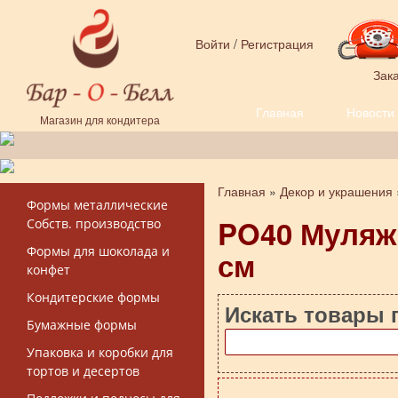
Перейти к основному содержанию
Войти
/
Регистрация
Зака
Главная
Новости
Форма поиска
Магазин для кондитера
Главная
»
Декор и украшения
Вы здесь
Формы металлические
PO40 Муляж 
Собств. производство
Формы для шоколада и
см
конфет
Кондитерские формы
Искать товары 
Бумажные формы
Упаковка и коробки для
тортов и десертов