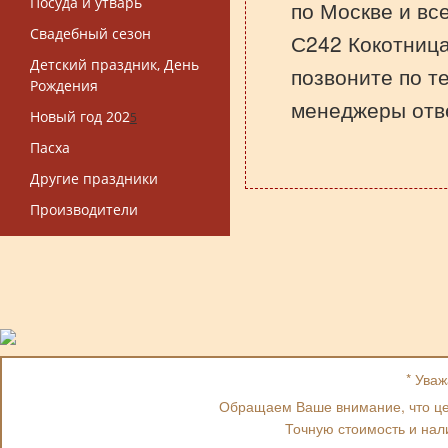
Посуда и утварь
по Москве и вс
Свадебный сезон
С242 Кокотница
Детский праздник, День
позвоните по т
Рождения
менеджеры отве
Новый год 202
5
Пасха
Другие праздники
Производители
* Ува
Обращаем Ваше внимание, что цен
Точную стоимость и нал