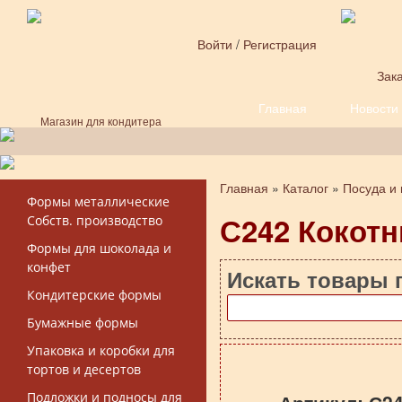
Перейти к основному содержанию
Войти
/
Регистрация
Зака
Главная
Новости
Форма поиска
Магазин для кондитера
Главная
»
Каталог
»
Посуда и
Вы здесь
Формы металлические
С242 Кокотн
Собств. производство
Формы для шоколада и
конфет
Искать товары 
Кондитерские формы
Бумажные формы
Упаковка и коробки для
тортов и десертов
Подложки и подносы для