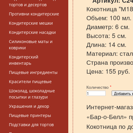
Артикул:
С2
тортов и десертов
Кокотница "М18
Противни кондитерские
Объем: 100 мл.
Кондитерские мешки
Диаметр: 6 см.
Кондитерские насадки
Высота: 5 см.
Силиконовые маты и
Длина: 14 см.
коврики
Материал: ста
Кондитерский
Страна произво
инвентарь
Цена: 155 руб.
Пищевые ингредиенты
Красители пищевые
Количество
*
Шоколад, шоколадные
посыпки и глазури
Интернет-магаз
Украшения и декор
«Бар-о-Белл» п
Пищевые принтеры
Подставки для тортов
Кокотница по д