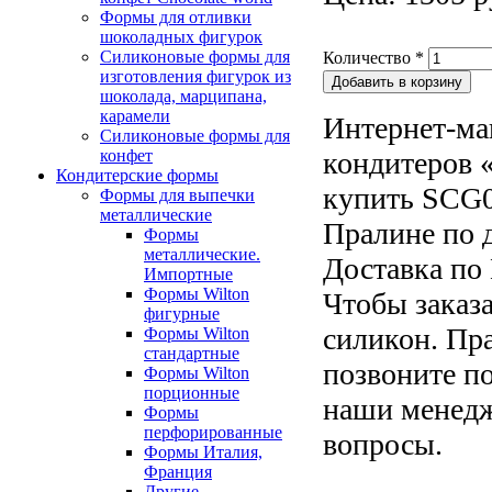
Формы для отливки
шоколадных фигурок
Силиконовые формы для
Количество
*
изготовления фигурок из
шоколада, марципана,
карамели
Интернет-ма
Силиконовые формы для
конфет
кондитеров «
Кондитерские формы
купить SCG0
Формы для выпечки
металлические
Пралине по 
Формы
металлические.
Доставка по 
Импортные
Формы Wilton
Чтобы заказ
фигурные
силикон. Пра
Формы Wilton
стандартные
позвоните по
Формы Wilton
порционные
наши менедж
Формы
перфорированные
вопросы.
Формы Италия,
Франция
Другие