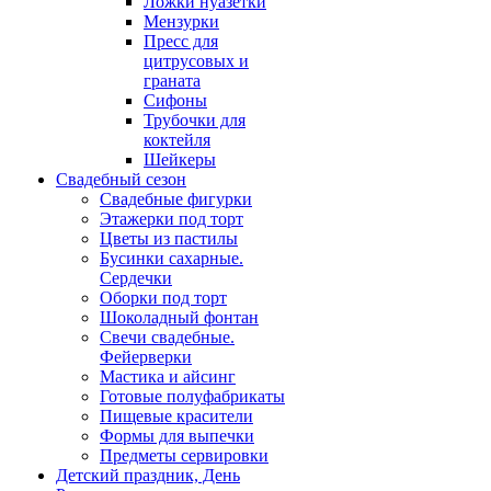
Ложки нуазетки
Мензурки
Пресс для
цитрусовых и
граната
Сифоны
Трубочки для
коктейля
Шейкеры
Свадебный сезон
Свадебные фигурки
Этажерки под торт
Цветы из пастилы
Бусинки сахарные.
Сердечки
Оборки под торт
Шоколадный фонтан
Свечи свадебные.
Фейерверки
Мастика и айсинг
Готовые полуфабрикаты
Пищевые красители
Формы для выпечки
Предметы сервировки
Детский праздник, День