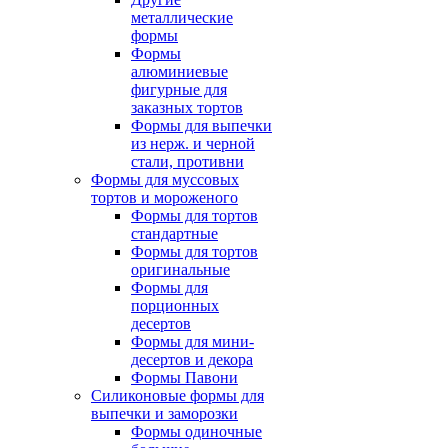
металлические
формы
Формы
алюминиевые
фигурные для
заказных тортов
Формы для выпечки
из нерж. и черной
стали, противни
Формы для муссовых
тортов и мороженого
Формы для тортов
стандартные
Формы для тортов
оригинальные
Формы для
порционных
десертов
Формы для мини-
десертов и декора
Формы Павони
Силиконовые формы для
выпечки и заморозки
Формы одиночные