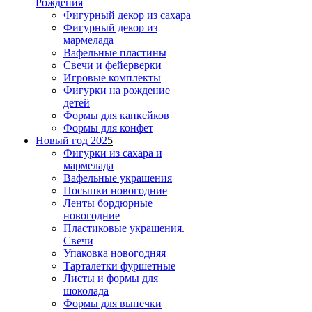
Рождения
Фигурный декор из сахара
Фигурный декор из
мармелада
Вафельные пластины
Свечи и фейерверки
Игровые комплекты
Фигурки на рождение
детей
Формы для капкейков
Формы для конфет
Новый год 202
5
Фигурки из сахара и
мармелада
Вафельные украшения
Посыпки новогодние
Ленты бордюрные
новогодние
Пластиковые украшения.
Свечи
Упаковка новогодняя
Тарталетки фуршетные
Листы и формы для
шоколада
Формы для выпечки