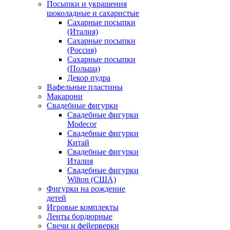
Посыпки и украшения
шоколадные и сахаристые
Сахарные посыпки
(Италия)
Сахарные посыпки
(Россия)
Сахарные посыпки
(Польша)
Декор пудра
Вафельные пластины
Макарони
Свадебные фигурки
Свадебные фигурки
Modecor
Свадебные фигурки
Китай
Свадебные фигурки
Италия
Свадебные фигурки
Wilton (США)
Фигурки на рождение
детей
Игровые комплекты
Ленты бордюрные
Свечи и фейерверки