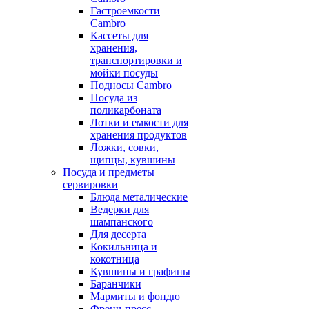
Гастроемкости
Cambro
Кассеты для
хранения,
транспортировки и
мойки посуды
Подносы Cambro
Посуда из
поликарбоната
Лотки и емкости для
хранения продуктов
Ложки, совки,
щипцы, кувшины
Посуда и предметы
сервировки
Блюда металические
Ведерки для
шампанского
Для десерта
Кокильница и
кокотница
Кувшины и графины
Баранчики
Мармиты и фондю
Френч-пресс