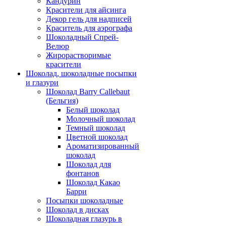
Кандурин
Красители для айсинга
Декор гель для надписей
Краситель для аэрографа
Шоколадный Спрей-
Велюр
Жирорастворимые
красители
Шоколад, шоколадные посыпки
и глазури
Шоколад Barry Callebaut
(Бельгия)
Белый шоколад
Молочный шоколад
Темный шоколад
Цветной шоколад
Ароматизированный
шоколад
Шоколад для
фонтанов
Шоколад Какао
Барри
Посыпки шоколадные
Шоколад в дисках
Шоколадная глазурь в