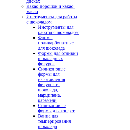
дисках
Какао-порошок и какао-
масло
Инструменты для работы
с шоколадом
Инструменты для
работы с шоколадом
Формы
поликарбонатные
для шоколада
Формы для отливки
шоколадных
фигурок
Силиконовые
формы для
изготовления
фигурок из
шоколада,
марципана,
карамели
Силиконовые
формы для конфет
Ванна для
темперирования
шоколада