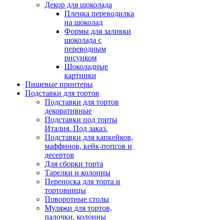
Декор для шоколада
Пленка переводилка
на шоколад
Формы для заливки
шоколада с
переводным
рисунком
Шоколадные
картинки
Пищевые принтеры
Подставки для тортов
Подставки для тортов
декоративные
Подставки под торты
Италия. Под заказ.
Подставки для капкейков,
маффинов, кейк-попсов и
десертов
Для сборки торта
Тарелки и колонны
Переноска для торта и
тортовницы
Поворотные столы
Муляжи для тортов,
палочки, колонны