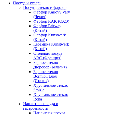
Посуда и утварь
Посуда, стекло и фарфор
Фарфор Karlovy Vary
(Чехия)
Фарфор RAK (ОАЭ)
Фарфор Fairway
(Китай)
Фарфор Kunstwerk
(Китай)
Керамика Kunstwerk
(Китай)
Столовая посуда
ARC (Франция)
Барное стекло
Дюробор (Бельгия)
Барное стекло
Bormioli Luigi
(Италия)
Хрустальное стекло
Stolzle
Хрустальное стекло
Rona
Наплитная посуда и
гастроемкости
Наплитная посуда