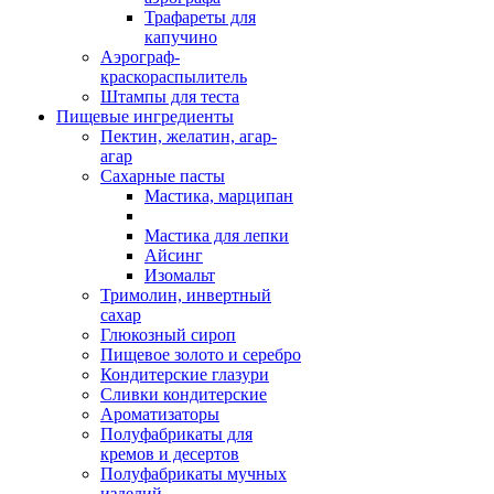
Трафареты для
капучино
Аэрограф-
краскораспылитель
Штампы для теста
Пищевые ингредиенты
Пектин, желатин, агар-
агар
Сахарные пасты
Мастика, марципан
Мастика для лепки
Айсинг
Изомальт
Тримолин, инвертный
сахар
Глюкозный сироп
Пищевое золото и серебро
Кондитерские глазури
Сливки кондитерские
Ароматизаторы
Полуфабрикаты для
кремов и десертов
Полуфабрикаты мучных
изделий