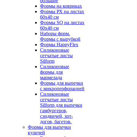
большие
Формы на ковриках
Формы РХ на листах
60х40 см
Формы SQ на листах
60х40 см
Наборы форм.
Формы с вырубкой
Формы HappyFlex
Силиконовые
сетчатые листы
Silform
Силиконовые
формы для
мармелада
Формы для выпечки
с микроперфорацией
Силиконовые
сетчатые листы
Silform для выпечки
гамбургеров,
сэндвичей, хот-
догов, багетов.
Формы для выпечки
куличей