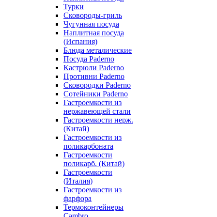
Турки
Сковороды-гриль
Чугунная посуда
Наплитная посуда
(Испания)
Блюда металические
Посуда Paderno
Кастрюли Paderno
Противни Paderno
Сковородки Paderno
Сотейники Paderno
Гастроемкости из
нержавеющей стали
Гастроемкости нерж.
(Китай)
Гастроемкости из
поликарбоната
Гастроемкости
поликарб. (Китай)
Гастроемкости
(Италия)
Гастроемкости из
фарфора
Термоконтейнеры
Cambro