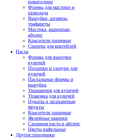
новогодние
Формы для мастики и
шоколада
Вырубки, штампы,
трафареты
Мастика, марципан,
айсинг
Красители пищевые
Сиропы для коктейлей
Пасха
Формы для выпечки
куличей
Посыпки и глазури для
куличей
Пасхальные формы и
вырубки
Украшения для куличей
Упаковка для куличей
Цукаты и засахареные
фрукты
Красители пищевые
Желейные шарики
Сахарная паста и айсинг
Цветы вафельные
Другие праздники