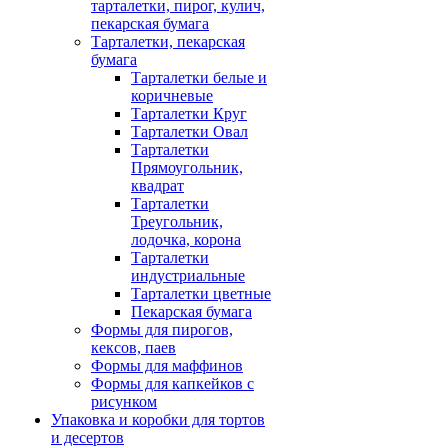
тарталетки, пирог, кулич,
пекарская бумага
Тарталетки, пекарская
бумага
Тарталетки белые и
коричневые
Тарталетки Круг
Тарталетки Овал
Тарталетки
Прямоугольник,
квадрат
Тарталетки
Треугольник,
лодочка, корона
Тарталетки
индустриальные
Тарталетки цветные
Пекарская бумага
Формы для пирогов,
кексов, паев
Формы для маффинов
Формы для капкейков с
рисунком
Упаковка и коробки для тортов
и десертов