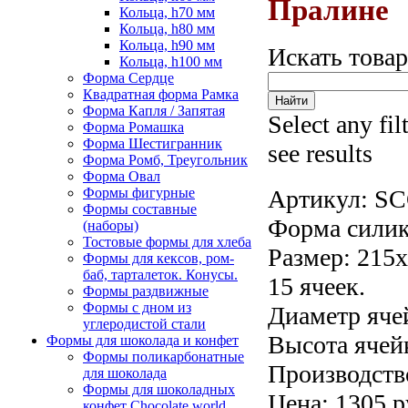
Пралине
Кольца, h70 мм
Кольца, h80 мм
Кольца, h90 мм
Искать това
Кольца, h100 мм
Форма Сердце
Квадратная форма Рамка
Форма Капля / Запятая
Select any fil
Форма Ромашка
Форма Шестигранник
see results
Форма Ромб, Треугольник
Форма Овал
Формы фигурные
Артикул:
SC
Формы составные
Форма силик
(наборы)
Тостовые формы для хлеба
Размер: 215
Формы для кексов, ром-
баб, тарталеток. Конусы.
15 ячеек.
Формы раздвижные
Формы с дном из
Диаметр яче
углеродистой стали
Высота ячейк
Формы для шоколада и конфет
Формы поликарбонатные
Производств
для шоколада
Формы для шоколадных
Цена: 1305 р
конфет Сhocolate world