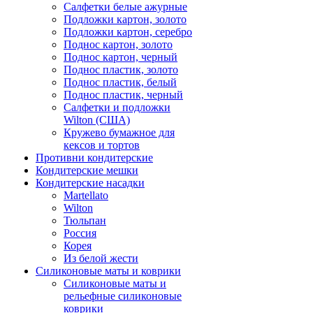
Салфетки белые ажурные
Подложки картон, золото
Подложки картон, серебро
Поднос картон, золото
Поднос картон, черный
Поднос пластик, золото
Поднос пластик, белый
Поднос пластик, черный
Салфетки и подложки
Wilton (США)
Кружево бумажное для
кексов и тортов
Противни кондитерские
Кондитерские мешки
Кондитерские насадки
Martellato
Wilton
Тюльпан
Россия
Корея
Из белой жести
Силиконовые маты и коврики
Силиконовые маты и
рельефные силиконовые
коврики