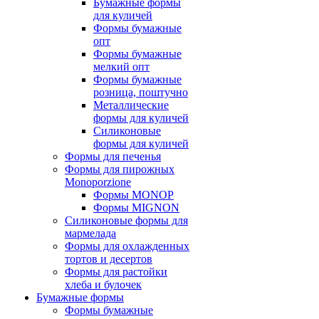
Бумажные формы
для куличей
Формы бумажные
опт
Формы бумажные
мелкий опт
Формы бумажные
розница, поштучно
Металлические
формы для куличей
Силиконовые
формы для куличей
Формы для печенья
Формы для пирожных
Monoporzione
Формы MONOP
Формы MIGNON
Силиконовые формы для
мармелада
Формы для oхлажденных
тортов и десертов
Формы для растойки
хлеба и булочек
Бумажные формы
Формы бумажные