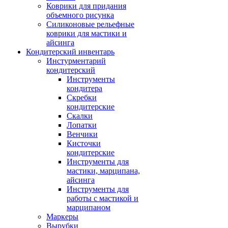
Коврики для придания
объемного рисунка
Силиконовые рельефные
коврики для мастики и
айсинга
Кондитерский инвентарь
Инстурментарий
кондитерский
Инструменты
кондитера
Скребки
кондитерские
Скалки
Лопатки
Венчики
Кисточки
кондитерские
Инструменты для
мастики, марципана,
айсинга
Инструменты для
работы с мастикой и
марципаном
Маркеры
Вырубки