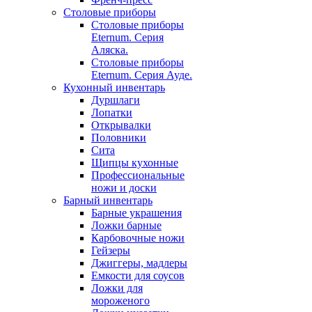
Столовые приборы
Столовые приборы
Eternum. Серия
Аляска.
Столовые приборы
Eternum. Серия Ауде.
Кухонный инвентарь
Дуршлаги
Лопатки
Открывалки
Половники
Сита
Щипцы кухонные
Профессиональные
ножи и доски
Барный инвентарь
Барные украшения
Ложки барные
Карбовочные ножи
Гейзеры
Джиггеры, мадлеры
Емкости для соусов
Ложки для
мороженого