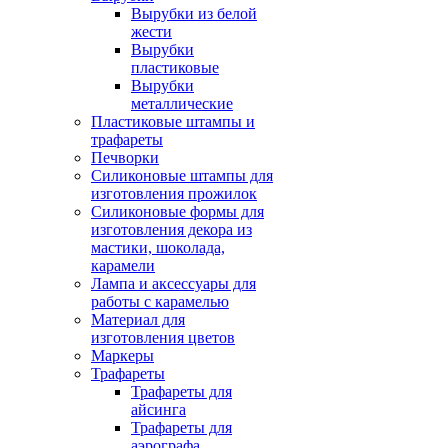
Вырубки из белой
жести
Вырубки
пластиковые
Вырубки
металлические
Пластиковые штампы и
трафареты
Печворки
Силиконовые штампы для
изготовления прожилок
Силиконовые формы для
изготовления декора из
мастики, шоколада,
карамели
Лампа и аксессуары для
работы с карамелью
Материал для
изготовления цветов
Маркеры
Трафареты
Трафареты для
айсинга
Трафареты для
аэрографа