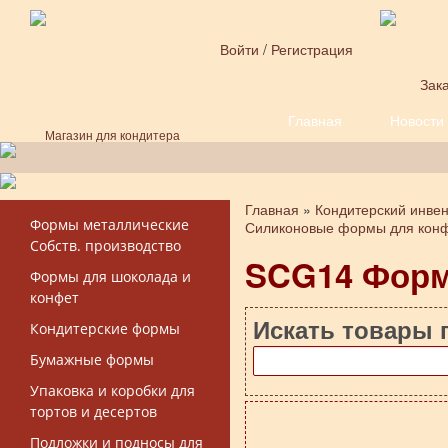
Перейти к основному содержанию
Войти
/
Регистрация
Зака
Главная
Новости
Форма поиска
Магазин для кондитера
Главная
»
Кондитерский инве
Вы здесь
Формы металлические
Силиконовые формы для кон
Собств. производство
SCG14 Форм
Формы для шоколада и
конфет
Искать товары 
Кондитерские формы
Бумажные формы
Упаковка и коробки для
тортов и десертов
Подложки и подносы для