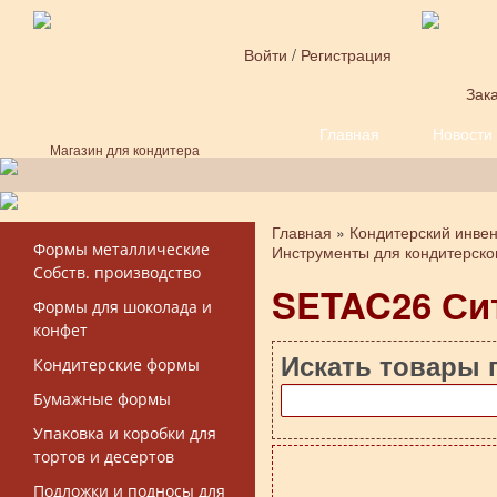
Перейти к основному содержанию
Войти
/
Регистрация
Зака
Главная
Новости
Форма поиска
Магазин для кондитера
Главная
»
Кондитерский инве
Вы здесь
Формы металлические
Инструменты для кондитерско
Собств. производство
SETAC26 Сит
Формы для шоколада и
конфет
Искать товары 
Кондитерские формы
Бумажные формы
Упаковка и коробки для
тортов и десертов
Подложки и подносы для