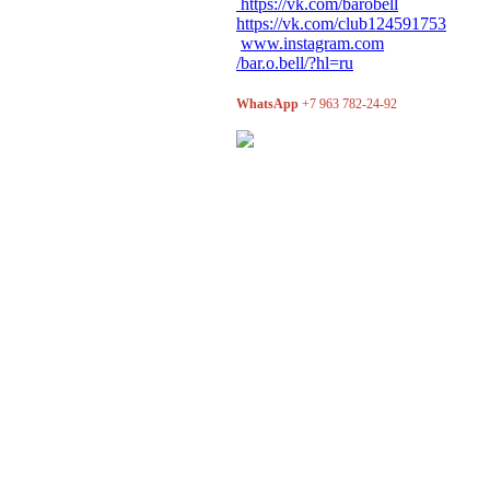
https://vk.com/barobell
https://vk.com/club124591753
www.instagram.com
/bar.o.bell/?hl=ru
WhatsApp
+7 963 782-24-92