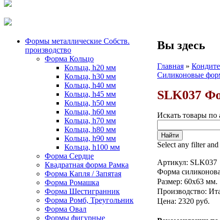
Формы металлические Собств.
Вы здесь
производство
Форма Кольцо
Главная
»
Кондите
Кольца, h20 мм
Силиконовые форм
Кольца, h30 мм
Кольца, h40 мм
SLK037 Фо
Кольца, h45 мм
Кольца, h50 мм
Кольца, h60 мм
Искать товары по 
Кольца, h70 мм
Кольца, h80 мм
Кольца, h90 мм
Select any filter and
Кольца, h100 мм
Форма Сердце
Артикул:
SLK037
Квадратная форма Рамка
Форма силиконовая
Форма Капля / Запятая
Размер: 60х63 мм.
Форма Ромашка
Форма Шестигранник
Производство: Ит
Форма Ромб, Треугольник
Цена: 2320 руб.
Форма Овал
Формы фигурные