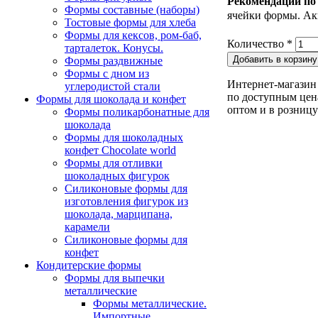
Рекомендации по
Формы составные (наборы)
ячейки формы. Ак
Тостовые формы для хлеба
Формы для кексов, ром-баб,
Количество
*
тарталеток. Конусы.
Формы раздвижные
Формы с дном из
Интернет-магазин
углеродистой стали
по доступным цен
Формы для шоколада и конфет
оптом и в розницу
Формы поликарбонатные для
шоколада
Формы для шоколадных
конфет Сhocolate world
Формы для отливки
шоколадных фигурок
Силиконовые формы для
изготовления фигурок из
шоколада, марципана,
карамели
Силиконовые формы для
конфет
Кондитерские формы
Формы для выпечки
металлические
Формы металлические.
Импортные