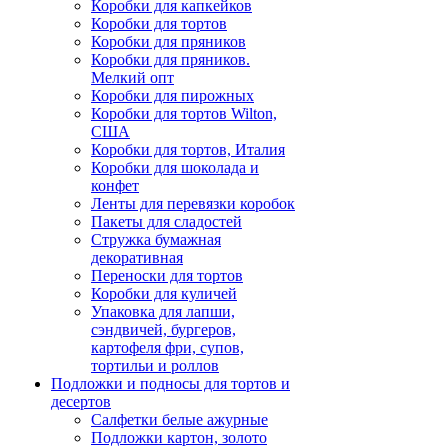
Коробки для капкейков
Коробки для тортов
Коробки для пряников
Коробки для пряников.
Мелкий опт
Коробки для пирожных
Коробки для тортов Wilton,
США
Коробки для тортов, Италия
Коробки для шоколада и
конфет
Ленты для перевязки коробок
Пакеты для сладостей
Стружка бумажная
декоративная
Переноски для тортов
Коробки для куличей
Упаковка для лапши,
сэндвичей, бургеров,
картофеля фри, супов,
тортильи и роллов
Подложки и подносы для тортов и
десертов
Салфетки белые ажурные
Подложки картон, золото