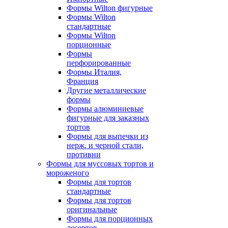
Формы Wilton фигурные
Формы Wilton
стандартные
Формы Wilton
порционные
Формы
перфорированные
Формы Италия,
Франция
Другие металлические
формы
Формы алюминиевые
фигурные для заказных
тортов
Формы для выпечки из
нерж. и черной стали,
противни
Формы для муссовых тортов и
мороженого
Формы для тортов
стандартные
Формы для тортов
оригинальные
Формы для порционных
десертов