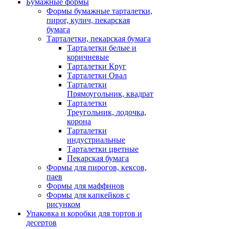
Бумажные формы
Формы бумажные тарталетки,
пирог, кулич, пекарская
бумага
Тарталетки, пекарская бумага
Тарталетки белые и
коричневые
Тарталетки Круг
Тарталетки Овал
Тарталетки
Прямоугольник, квадрат
Тарталетки
Треугольник, лодочка,
корона
Тарталетки
индустриальные
Тарталетки цветные
Пекарская бумага
Формы для пирогов, кексов,
паев
Формы для маффинов
Формы для капкейков с
рисунком
Упаковка и коробки для тортов и
десертов