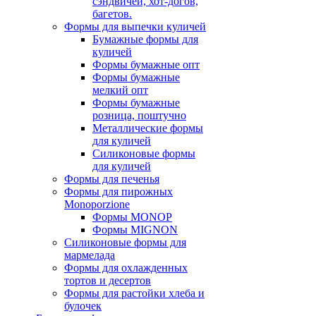
сэндвичей, хот-догов,
багетов.
Формы для выпечки куличей
Бумажные формы для
куличей
Формы бумажные опт
Формы бумажные
мелкий опт
Формы бумажные
розница, поштучно
Металлические формы
для куличей
Силиконовые формы
для куличей
Формы для печенья
Формы для пирожных
Monoporzione
Формы MONOP
Формы MIGNON
Силиконовые формы для
мармелада
Формы для oхлажденных
тортов и десертов
Формы для растойки хлеба и
булочек