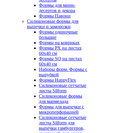
Формы для мини-
десертов и декора
Формы Павони
Силиконовые формы для
выпечки и заморозки
Формы одиночные
большие
Формы на ковриках
Формы РХ на листах
60х40 см
Формы SQ на листах
60х40 см
Наборы форм. Формы с
вырубкой
Формы HappyFlex
Силиконовые сетчатые
листы Silform
Силиконовые формы
для мармелада
Формы для выпечки с
микроперфорацией
Силиконовые сетчатые
листы Silform для
выпечки гамбургеров,