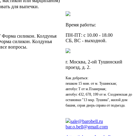
, мастикой или марципаном)
овать для выпечки.
Время работы:
ПН-ПТ: с 10.00 - 18.00
7 Форма силикон. Колдунья
СБ, ВС - выходной.
Форма силикон. Колдунья
 все вопросы.
г. Москва, 2-ой Тушинский
проезд, д. 2.
Как добраться:
пешком 15 мин. от м. Тушинская;
автобус Т от м.Планерная;
автобус 432, 678, 199 от м. Сходненская до
остановки "13 мкр. Тушина", жилой дом
башня, серая дверь справа от подъезда.
sale@barobell.ru
bar.o.bell@gmail.com