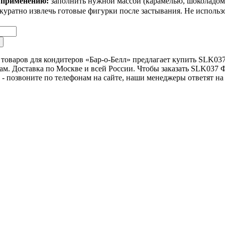
 применению:
заполнить нужной массой (карамелью, шоколадом
куратно извлечь готовые фигурки после застывания. Не использ
 товаров для кондитеров «Бар-о-Белл» предлагает купить SLK03
ам. Доставка по Москве и всей России. Чтобы заказать SLK037 
 - позвоните по телефонам на сайте, наши менеджеры ответят на