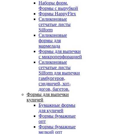
Наборы форм.
Формы с вырубкой
Формы HappyFlex
Силиконовые
сетчатые листы
Silform
Силиконовые
формы для
мармелада
Формы для выпечки
с микроперфорацией
Силиконовые
сетчатые листы
Silform для выпечки
гамбургеров,
сэндвичей, хот-
догов, багетов.
Формы для выпечки
куличей
Бумажные формы
для куличей
Формы бумажные
опт
Формы бумажные
мелкий опт