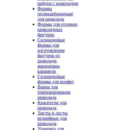
работы с шоколадом
Формы
поликарбонатные
для шоколада
Формы для отливки
шоколадных
фигурок
Силиконовые
формы для
изготовления
фигурок из
шоколада,
марципана,
карамели
Силиконовые
формы для конфет
Ванна для
темперирования
шоколада
Красители для
шоколада
Листы и листы
рельефные для
шоколада
Упаковка для