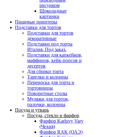
рисунком
Шоколадные
картинки
Пищевые принтеры
Подставки для тортов
Подставки для тортов
декоративные
Подставки под торты
Италия. Под заказ.
Подставки для капкейков,
маффинов, кейк-попсов и
десертов
Для сборки торта
Тарелки и колонны
Переноска для торта и
тортовницы
Поворотные столы
Муляжи для тортов,
палочки, колонны
Посуда и утварь
Посуда, стекло и фарфор
Фарфор Karlovy Vary
(Чехия)
Фарфор RAK (ОАЭ)