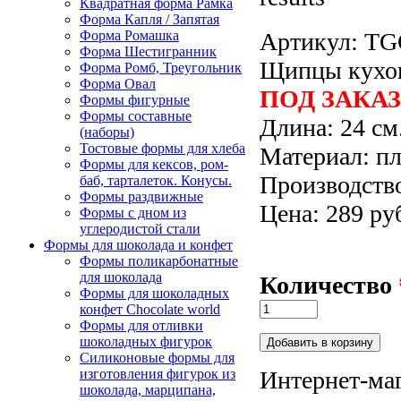
Квадратная форма Рамка
Форма Капля / Запятая
Артикул:
TG
Форма Ромашка
Форма Шестигранник
Щипцы кухо
Форма Ромб, Треугольник
Форма Овал
ПОД ЗАКАЗ
Формы фигурные
Формы составные
Длина: 24 см
(наборы)
Тостовые формы для хлеба
Материал: пл
Формы для кексов, ром-
Производств
баб, тарталеток. Конусы.
Формы раздвижные
Цена: 289 ру
Формы с дном из
углеродистой стали
Формы для шоколада и конфет
Формы поликарбонатные
для шоколада
Количество
Формы для шоколадных
конфет Сhocolate world
Формы для отливки
шоколадных фигурок
Силиконовые формы для
Интернет-маг
изготовления фигурок из
шоколада, марципана,