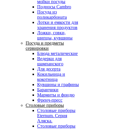
мойки посуды
Подносы Cambro
Посуда из
поликарбоната
Лотки и емкости для
хранения продуктов
Ложки, совки,
щипцы, кувшины
Посуда и предметы
сервировки
Блюда металические
Ведерки для
шампанского
Для десерта
Кокильница и
кокотница
Кувшины и графины
Баранчики
Мармиты и фондю
Френч-пресс
Столовые приборы
Столовые приборы
Eternum. Серия
Аляска.
Столовые приборы