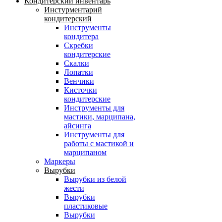
Кондитерский инвентарь
Инстурментарий
кондитерский
Инструменты
кондитера
Скребки
кондитерские
Скалки
Лопатки
Венчики
Кисточки
кондитерские
Инструменты для
мастики, марципана,
айсинга
Инструменты для
работы с мастикой и
марципаном
Маркеры
Вырубки
Вырубки из белой
жести
Вырубки
пластиковые
Вырубки