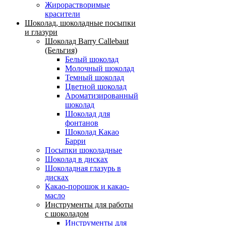
Жирорастворимые
красители
Шоколад, шоколадные посыпки
и глазури
Шоколад Barry Callebaut
(Бельгия)
Белый шоколад
Молочный шоколад
Темный шоколад
Цветной шоколад
Ароматизированный
шоколад
Шоколад для
фонтанов
Шоколад Какао
Барри
Посыпки шоколадные
Шоколад в дисках
Шоколадная глазурь в
дисках
Какао-порошок и какао-
масло
Инструменты для работы
с шоколадом
Инструменты для