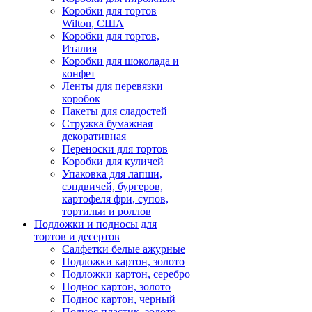
Коробки для тортов
Wilton, США
Коробки для тортов,
Италия
Коробки для шоколада и
конфет
Ленты для перевязки
коробок
Пакеты для сладостей
Стружка бумажная
декоративная
Переноски для тортов
Коробки для куличей
Упаковка для лапши,
сэндвичей, бургеров,
картофеля фри, супов,
тортильи и роллов
Подложки и подносы для
тортов и десертов
Салфетки белые ажурные
Подложки картон, золото
Подложки картон, серебро
Поднос картон, золото
Поднос картон, черный
Поднос пластик, золото