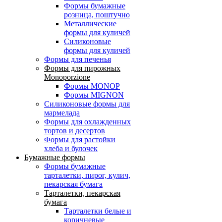
Формы бумажные
розница, поштучно
Металлические
формы для куличей
Силиконовые
формы для куличей
Формы для печенья
Формы для пирожных
Monoporzione
Формы MONOP
Формы MIGNON
Силиконовые формы для
мармелада
Формы для oхлажденных
тортов и десертов
Формы для растойки
хлеба и булочек
Бумажные формы
Формы бумажные
тарталетки, пирог, кулич,
пекарская бумага
Тарталетки, пекарская
бумага
Тарталетки белые и
коричневые