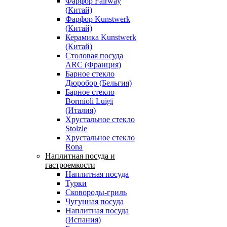
Фарфор Fairway
(Китай)
Фарфор Kunstwerk
(Китай)
Керамика Kunstwerk
(Китай)
Столовая посуда
ARC (Франция)
Барное стекло
Дюробор (Бельгия)
Барное стекло
Bormioli Luigi
(Италия)
Хрустальное стекло
Stolzle
Хрустальное стекло
Rona
Наплитная посуда и
гастроемкости
Наплитная посуда
Турки
Сковороды-гриль
Чугунная посуда
Наплитная посуда
(Испания)