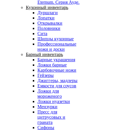
Eternum. Серия Ауде.
Кухонный инвентарь
Дуршлаги
Лопатки
Открывалки
Половники
Сита
Щипцы кухонные
Профессиональные
ножи и доски
Барный инвентарь
Барные украшения
Ложки барные
Карбовочные ножи
Гейзеры
Джиггеры, мадлеры
Емкости для соусов
Ложки для
мороженого
Ложки нуазетки
Мензурки
Пресс для
цитрусовых и
граната
Сифоны