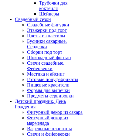
Трубочки для
коктейля
Шейкеры
Свадебный сезон
Свадебные фигурки
Этажерки под торт
Цветы из пастилы
Бусинки сахарные.
Сердечки
Оборки под торт
Шоколадный фонтан
Свечи свадебные.
Фейерверки
Мастика и айсинг
Готовые полуфабрикаты
Пищевые красители
Формы для выпечки
Предметы сервировки
Детский праздник, День
Рождения
Фигурный декор из сахара
Фигурный декор из
мармелада
Вафельные пластины
Свечи и фейерверки