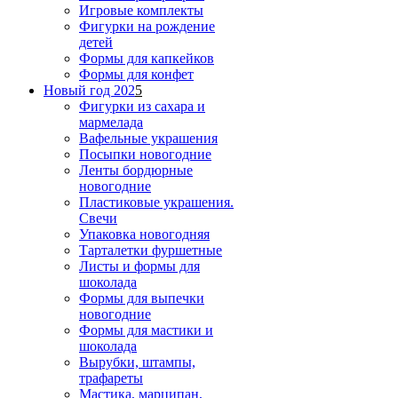
Игровые комплекты
Фигурки на рождение
детей
Формы для капкейков
Формы для конфет
Новый год 202
5
Фигурки из сахара и
мармелада
Вафельные украшения
Посыпки новогодние
Ленты бордюрные
новогодние
Пластиковые украшения.
Свечи
Упаковка новогодняя
Тарталетки фуршетные
Листы и формы для
шоколада
Формы для выпечки
новогодние
Формы для мастики и
шоколада
Вырубки, штампы,
трафареты
Мастика, марципан,