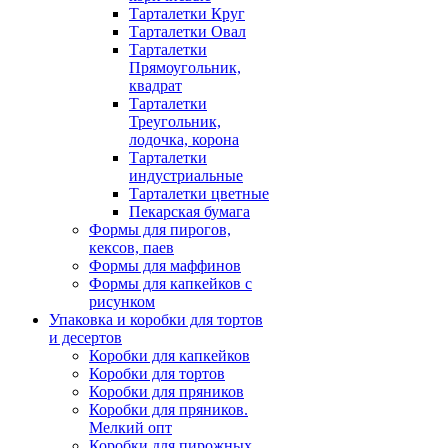
Тарталетки Круг
Тарталетки Овал
Тарталетки
Прямоугольник,
квадрат
Тарталетки
Треугольник,
лодочка, корона
Тарталетки
индустриальные
Тарталетки цветные
Пекарская бумага
Формы для пирогов,
кексов, паев
Формы для маффинов
Формы для капкейков с
рисунком
Упаковка и коробки для тортов
и десертов
Коробки для капкейков
Коробки для тортов
Коробки для пряников
Коробки для пряников.
Мелкий опт
Коробки для пирожных