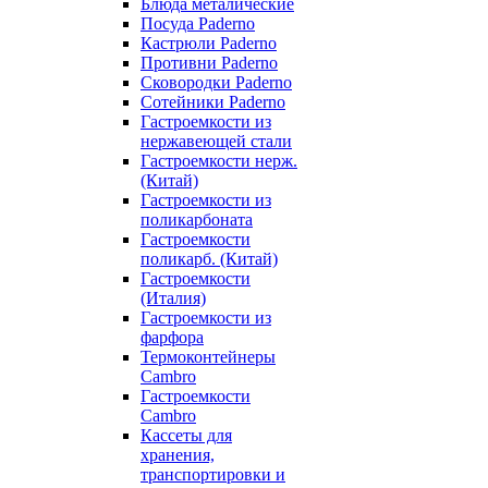
Блюда металические
Посуда Paderno
Кастрюли Paderno
Противни Paderno
Сковородки Paderno
Сотейники Paderno
Гастроемкости из
нержавеющей стали
Гастроемкости нерж.
(Китай)
Гастроемкости из
поликарбоната
Гастроемкости
поликарб. (Китай)
Гастроемкости
(Италия)
Гастроемкости из
фарфора
Термоконтейнеры
Cambro
Гастроемкости
Cambro
Кассеты для
хранения,
транспортировки и