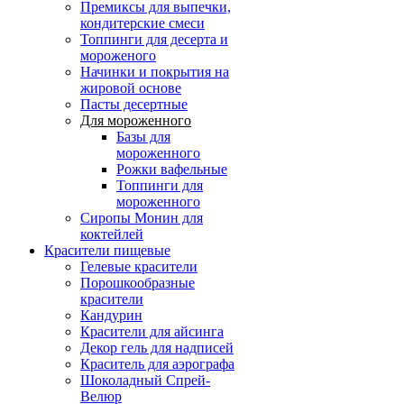
Премиксы для выпечки,
кондитерские смеси
Топпинги для десерта и
мороженого
Начинки и покрытия на
жировой основе
Пасты десертные
Для мороженного
Базы для
мороженного
Рожки вафельные
Топпинги для
мороженного
Сиропы Монин для
коктейлей
Красители пищевые
Гелевые красители
Порошкообразные
красители
Кандурин
Красители для айсинга
Декор гель для надписей
Краситель для аэрографа
Шоколадный Спрей-
Велюр