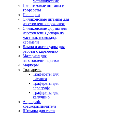
металлические
Пластиковые штампы и
трафареты
Печворки
Силиконовые штампы для
изготовления прожилок
Силиконовые формы для
изготовления декора из
мастики, шоколада,
карамели
Лампа и аксессуары для
работы с карамелью
Материал для
изготовления цветов
Маркеры
Трафареты
Трафареты для
айсинга
Трафареты для
аэрографа
Трафареты для
капучино
Аэрограф-
краскораспылитель
Штампы для теста