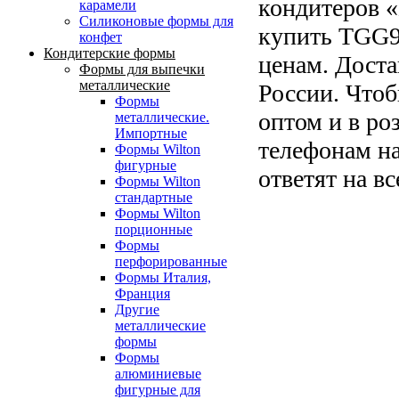
кондитеров «
карамели
Силиконовые формы для
купить TGG
конфет
Кондитерские формы
ценам. Доста
Формы для выпечки
металлические
России. Что
Формы
оптом и в ро
металлические.
Импортные
телефонам н
Формы Wilton
фигурные
ответят на в
Формы Wilton
стандартные
Формы Wilton
порционные
Формы
перфорированные
Формы Италия,
Франция
Другие
металлические
формы
Формы
алюминиевые
фигурные для