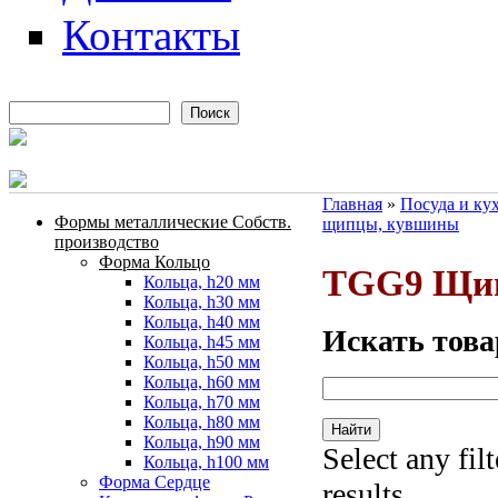
Контакты
Поиск
Форма поиска
Главная
»
Посуда и ку
Формы металлические Собств.
щипцы, кувшины
Вы здесь
производство
Форма Кольцо
TGG9 Щи
Кольца, h20 мм
Кольца, h30 мм
Кольца, h40 мм
Искать това
Кольца, h45 мм
Кольца, h50 мм
Кольца, h60 мм
Кольца, h70 мм
Кольца, h80 мм
Кольца, h90 мм
Select any fil
Кольца, h100 мм
Форма Сердце
results