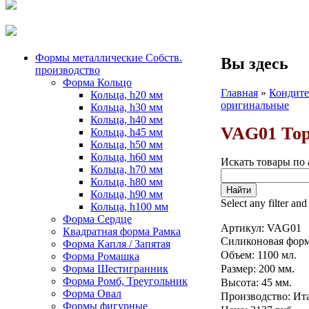
Формы металлические Собств.
Вы здесь
производство
Форма Кольцо
Главная
»
Кондите
Кольца, h20 мм
оригинальные
Кольца, h30 мм
Кольца, h40 мм
VAG01 Тор
Кольца, h45 мм
Кольца, h50 мм
Кольца, h60 мм
Искать товары по 
Кольца, h70 мм
Кольца, h80 мм
Кольца, h90 мм
Select any filter and
Кольца, h100 мм
Форма Сердце
Артикул:
VAG01
Квадратная форма Рамка
Силиконовая форм
Форма Капля / Запятая
Объем: 1100 мл.
Форма Ромашка
Форма Шестигранник
Размер: 200 мм.
Форма Ромб, Треугольник
Высота: 45 мм.
Форма Овал
Производство: Ит
Формы фигурные