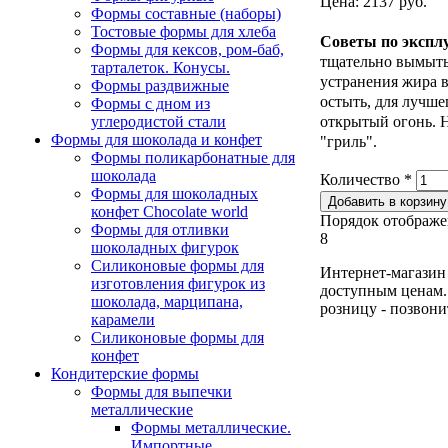
Цена: 2137 руб.
Формы составные (наборы)
Тостовые формы для хлеба
Советы по экспл
Формы для кексов, ром-баб,
тщательно вымыть
тарталеток. Конусы.
устранения жира в
Формы раздвижные
остыть, для лучше
Формы с дном из
углеродистой стали
открытый огонь. 
Формы для шоколада и конфет
"гриль".
Формы поликарбонатные для
шоколада
Количество
*
Формы для шоколадных
конфет Сhocolate world
Порядок отображе
Формы для отливки
8
шоколадных фигурок
Силиконовые формы для
Интернет-магазин 
изготовления фигурок из
доступным ценам. 
шоколада, марципана,
розницу - позвони
карамели
Силиконовые формы для
конфет
Кондитерские формы
Формы для выпечки
металлические
Формы металлические.
Импортные