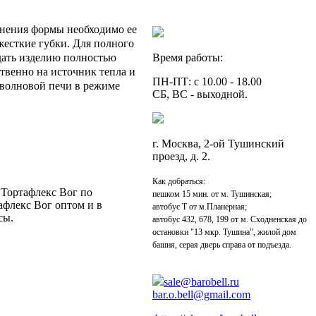
енения формы необходимо ее
жесткие губки. Для полного
Время работы:
 дать изделию полностью
твенно на источник тепла и
ПН-ПТ: с 10.00 - 18.00
оволновой печи в режиме
СБ, ВС - выходной.
г. Москва, 2-ой Тушинский
проезд, д. 2.
Как добраться:
 Тортафлекс Вог по
пешком 15 мин. от м. Тушинская;
афлекс Вог оптом и в
автобус Т от м.Планерная;
сы.
автобус 432, 678, 199 от м. Сходненская до
остановки "13 мкр. Тушина", жилой дом
башня, серая дверь справа от подъезда.
sale@barobell.ru
bar.o.bell@gmail.com