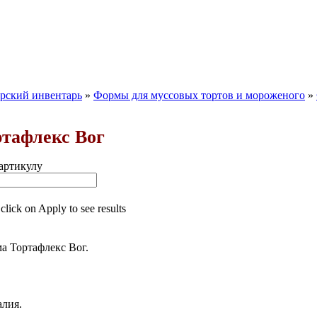
рский инвентарь
»
Формы для муссовых тортов и мороженого
»
тафлекс Вог
артикулу
 click on Apply to see results
а Тортафлекс Вог.
алия.