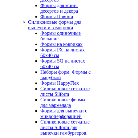
Формы для мини-
десертов и декора
Формы Павони
Силиконовые формы для
выпечки и заморозки
Формы одиночные
большие
Формы на ковриках
Формы РХ на листах
60х40 см
Формы SQ на листах
60х40 см
Наборы форм. Формы с
вырубкой
Формы HappyFlex
Силиконовые сетчатые
листы Silform
Силиконовые формы
для мармелада
Формы для выпечки с
микроперфорацией
Силиконовые сетчатые
листы Silform для
выпечки гамбургеров,