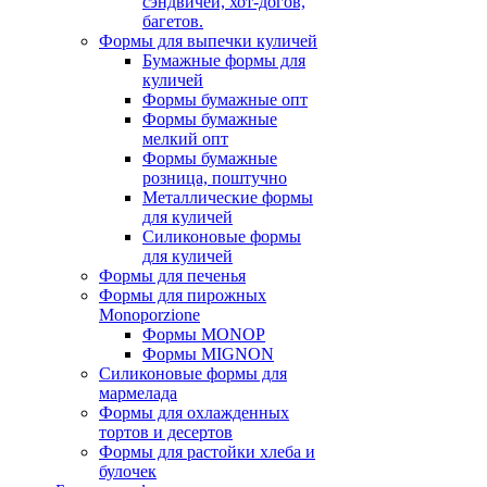
сэндвичей, хот-догов,
багетов.
Формы для выпечки куличей
Бумажные формы для
куличей
Формы бумажные опт
Формы бумажные
мелкий опт
Формы бумажные
розница, поштучно
Металлические формы
для куличей
Силиконовые формы
для куличей
Формы для печенья
Формы для пирожных
Monoporzione
Формы MONOP
Формы MIGNON
Силиконовые формы для
мармелада
Формы для oхлажденных
тортов и десертов
Формы для растойки хлеба и
булочек