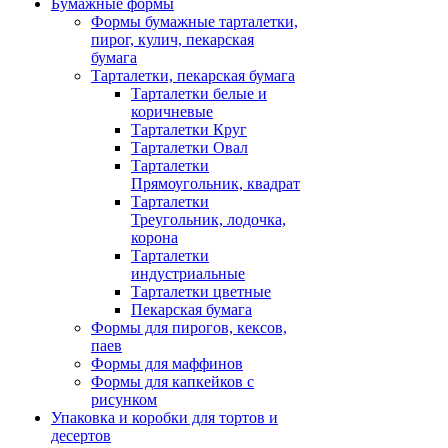
Бумажные формы
Формы бумажные тарталетки,
пирог, кулич, пекарская
бумага
Тарталетки, пекарская бумага
Тарталетки белые и
коричневые
Тарталетки Круг
Тарталетки Овал
Тарталетки
Прямоугольник, квадрат
Тарталетки
Треугольник, лодочка,
корона
Тарталетки
индустриальные
Тарталетки цветные
Пекарская бумага
Формы для пирогов, кексов,
паев
Формы для маффинов
Формы для капкейков с
рисунком
Упаковка и коробки для тортов и
десертов