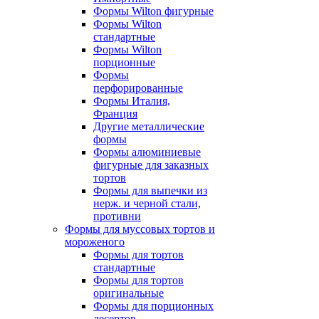
Формы Wilton фигурные
Формы Wilton
стандартные
Формы Wilton
порционные
Формы
перфорированные
Формы Италия,
Франция
Другие металлические
формы
Формы алюминиевые
фигурные для заказных
тортов
Формы для выпечки из
нерж. и черной стали,
противни
Формы для муссовых тортов и
мороженого
Формы для тортов
стандартные
Формы для тортов
оригинальные
Формы для порционных
десертов