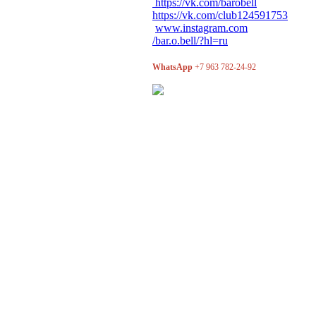
https://vk.com/barobell
https://vk.com/club124591753
www.instagram.com
/bar.o.bell/?hl=ru
WhatsApp
+7 963 782-24-92