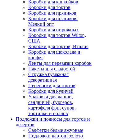
Коробки для капкейков
Коробки для тортов
Коробки для пряников
Коробки для пряников.
Мелкий опт
Коробки для пирожных
Коробки для тортов Wilton,
США
Коробки для тортов, Италия
Коробки для шоколада и
конфет
Ленты для перевязки коробок
Пакеты для сладостей
Стружка бумажная
декоративная
Переноски для тортов
Коробки для куличей
Упаковка для лапши,
сэндвичей, бургеров,
картофеля фри, супов,
тортильи и роллов
Подложки и подносы для тортов и
десертов
Салфетки белые ажурные
Подложки картон, золото