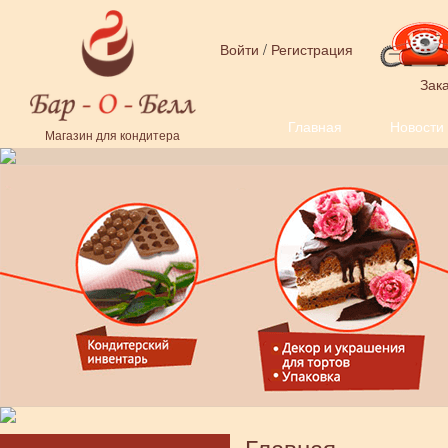
Перейти к основному содержанию
Войти
/
Регистрация
Зака
Главная
Новости
Форма поиска
Магазин для кондитера
Главная