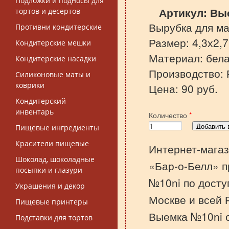
Подложки и подносы для
Артикул:
Вы
тортов и десертов
Вырубка для ма
Противни кондитерские
Размер:
4,3х2,7
Кондитерские мешки
Материал: бел
Кондитерские насадки
Производство: 
Силиконовые маты и
коврики
Цена: 90 руб.
Кондитерский
инвентарь
Количество
*
Пищевые ингредиенты
Красители пищевые
Интернет-магаз
Шоколад, шоколадные
«Бар-о-Белл» п
посыпки и глазури
№10ni по досту
Украшения и декор
Москве и всей 
Пищевые принтеры
Выемка №10ni о
Подставки для тортов