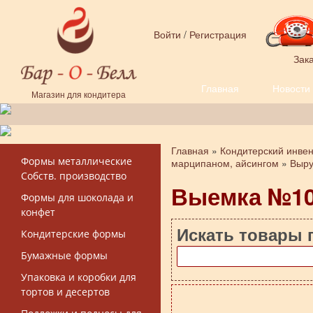
Перейти к основному содержанию
Войти
/
Регистрация
Зака
Главная
Новости
Форма поиска
Магазин для кондитера
Главная
»
Кондитерский инве
Вы здесь
Формы металлические
марципаном, айсингом
»
Выру
Собств. производство
Выемка №10
Формы для шоколада и
конфет
Искать товары 
Кондитерские формы
Бумажные формы
Упаковка и коробки для
тортов и десертов