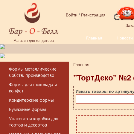
Перейти к основному содержанию
Войти
/
Регистрация
Зака
Главная
Новости
Форма поиска
Магазин для кондитера
Главная
Вы здесь
Формы металлические
"ТортДеко" №2 (
Собств. производство
Формы для шоколада и
конфет
Искать товары по артикул
Кондитерские формы
Бумажные формы
Упаковка и коробки для
тортов и десертов