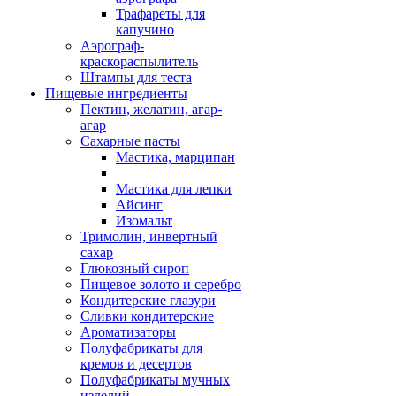
Трафареты для
капучино
Аэрограф-
краскораспылитель
Штампы для теста
Пищевые ингредиенты
Пектин, желатин, агар-
агар
Сахарные пасты
Мастика, марципан
Мастика для лепки
Айсинг
Изомальт
Тримолин, инвертный
сахар
Глюкозный сироп
Пищевое золото и серебро
Кондитерские глазури
Сливки кондитерские
Ароматизаторы
Полуфабрикаты для
кремов и десертов
Полуфабрикаты мучных
изделий