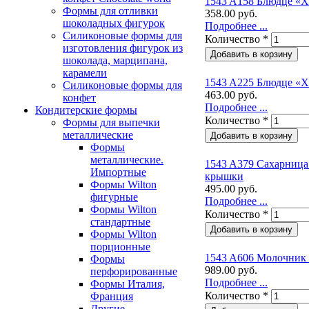
1543 A158 Блюдце «
Формы для отливки
358.00 руб.
шоколадных фигурок
Подробнее ...
Силиконовые формы для
Количество
*
изготовления фигурок из
шоколада, марципана,
карамели
1543 A225 Блюдце «
Силиконовые формы для
463.00 руб.
конфет
Подробнее ...
Кондитерские формы
Количество
*
Формы для выпечки
металлические
Формы
металлические.
1543 A379 Сахарница
Импортные
крышки
Формы Wilton
495.00 руб.
фигурные
Подробнее ...
Формы Wilton
Количество
*
стандартные
Формы Wilton
порционные
1543 A606 Молочник
Формы
989.00 руб.
перфорированные
Подробнее ...
Формы Италия,
Количество
*
Франция
Другие