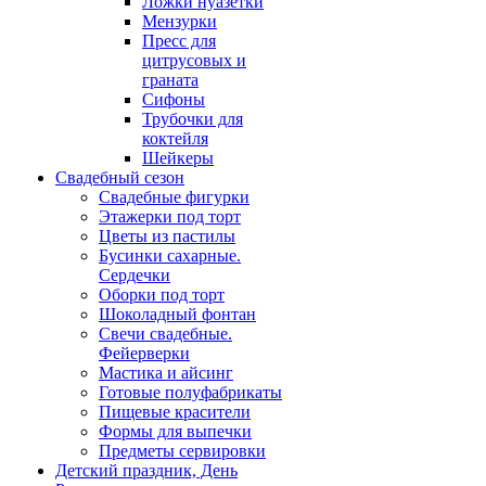
Ложки нуазетки
Мензурки
Пресс для
цитрусовых и
граната
Сифоны
Трубочки для
коктейля
Шейкеры
Свадебный сезон
Свадебные фигурки
Этажерки под торт
Цветы из пастилы
Бусинки сахарные.
Сердечки
Оборки под торт
Шоколадный фонтан
Свечи свадебные.
Фейерверки
Мастика и айсинг
Готовые полуфабрикаты
Пищевые красители
Формы для выпечки
Предметы сервировки
Детский праздник, День