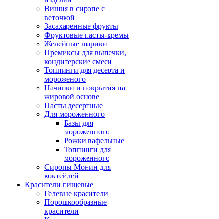
Вишня в сиропе с
веточкой
Засахаренные фрукты
Фруктовые пасты-кремы
Желейные шарики
Премиксы для выпечки,
кондитерские смеси
Топпинги для десерта и
мороженого
Начинки и покрытия на
жировой основе
Пасты десертные
Для мороженного
Базы для
мороженного
Рожки вафельные
Топпинги для
мороженного
Сиропы Монин для
коктейлей
Красители пищевые
Гелевые красители
Порошкообразные
красители