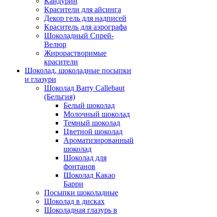
Кандурин
Красители для айсинга
Декор гель для надписей
Краситель для аэрографа
Шоколадный Спрей-
Велюр
Жирорастворимые
красители
Шоколад, шоколадные посыпки
и глазури
Шоколад Barry Callebaut
(Бельгия)
Белый шоколад
Молочный шоколад
Темный шоколад
Цветной шоколад
Ароматизированный
шоколад
Шоколад для
фонтанов
Шоколад Какао
Барри
Посыпки шоколадные
Шоколад в дисках
Шоколадная глазурь в