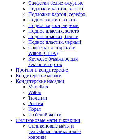
Салфетки белые ажурные
Подложки картон, золото
Подложки картон, серебро
Поднос картон, золото
Поднос картон, черный
Поднос пластик, золото
Поднос пластик, белый
Поднос пластик, черный
Салфетки и подложки
Wilton (США)
Кружево бумажное для
кексов и тортов
Противни кондитерские
Кондитерские мешки
Кондитерские насадки
Martellato
Wilton
Тюльпан
Россия
Корея
Из белой жести
Силиконовые маты и коврики
Силиконовые маты и
рельефные силиконовые
коврики