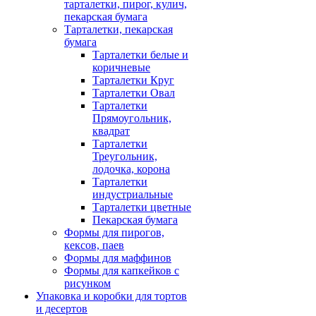
тарталетки, пирог, кулич,
пекарская бумага
Тарталетки, пекарская
бумага
Тарталетки белые и
коричневые
Тарталетки Круг
Тарталетки Овал
Тарталетки
Прямоугольник,
квадрат
Тарталетки
Треугольник,
лодочка, корона
Тарталетки
индустриальные
Тарталетки цветные
Пекарская бумага
Формы для пирогов,
кексов, паев
Формы для маффинов
Формы для капкейков с
рисунком
Упаковка и коробки для тортов
и десертов