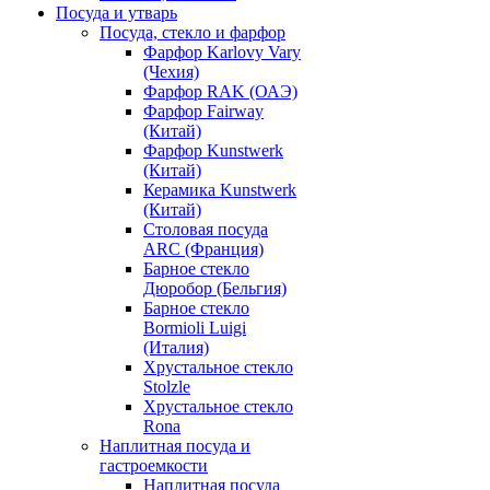
Посуда и утварь
Посуда, стекло и фарфор
Фарфор Karlovy Vary
(Чехия)
Фарфор RAK (ОАЭ)
Фарфор Fairway
(Китай)
Фарфор Kunstwerk
(Китай)
Керамика Kunstwerk
(Китай)
Столовая посуда
ARC (Франция)
Барное стекло
Дюробор (Бельгия)
Барное стекло
Bormioli Luigi
(Италия)
Хрустальное стекло
Stolzle
Хрустальное стекло
Rona
Наплитная посуда и
гастроемкости
Наплитная посуда