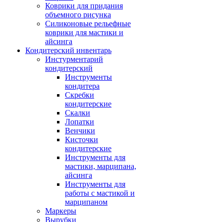
Коврики для придания
объемного рисунка
Силиконовые рельефные
коврики для мастики и
айсинга
Кондитерский инвентарь
Инстурментарий
кондитерский
Инструменты
кондитера
Скребки
кондитерские
Скалки
Лопатки
Венчики
Кисточки
кондитерские
Инструменты для
мастики, марципана,
айсинга
Инструменты для
работы с мастикой и
марципаном
Маркеры
Вырубки