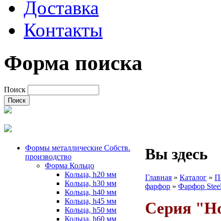
Доставка
Контакты
Форма поиска
Поиск
Формы металлические Собств.
Вы здесь
производство
Форма Кольцо
Кольца, h20 мм
Главная
»
Каталог
»
П
Кольца, h30 мм
фарфор
»
Фарфор Steel
Кольца, h40 мм
Кольца, h45 мм
Серия "H
Кольца, h50 мм
Кольца, h60 мм