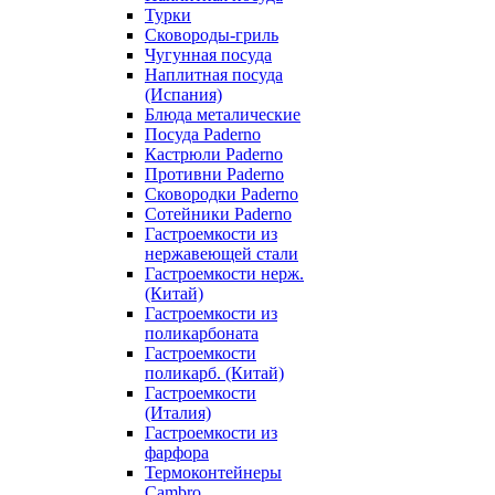
Турки
Сковороды-гриль
Чугунная посуда
Наплитная посуда
(Испания)
Блюда металические
Посуда Paderno
Кастрюли Paderno
Противни Paderno
Сковородки Paderno
Сотейники Paderno
Гастроемкости из
нержавеющей стали
Гастроемкости нерж.
(Китай)
Гастроемкости из
поликарбоната
Гастроемкости
поликарб. (Китай)
Гастроемкости
(Италия)
Гастроемкости из
фарфора
Термоконтейнеры
Cambro