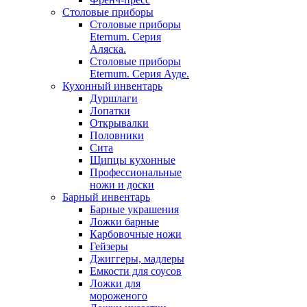
Столовые приборы
Столовые приборы
Eternum. Серия
Аляска.
Столовые приборы
Eternum. Серия Ауде.
Кухонный инвентарь
Дуршлаги
Лопатки
Открывалки
Половники
Сита
Щипцы кухонные
Профессиональные
ножи и доски
Барный инвентарь
Барные украшения
Ложки барные
Карбовочные ножи
Гейзеры
Джиггеры, мадлеры
Емкости для соусов
Ложки для
мороженого