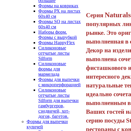
большие
Формы на ковриках
Формы РХ на листах
Naturals
Серия
60х40 см
Формы SQ на листах
популярных лин
60х40 см
рынке. Это ори
Наборы форм.
Формы с вырубкой
выполненная в 
Формы HappyFlex
Силиконовые
Декор на издели
сетчатые листы
выполнена соче
Silform
Силиконовые
фисташкового и
формы для
мармелада
интересного де
Формы для выпечки
натуральные те
с микроперфорацией
Силиконовые
идеально сочет
сетчатые листы
Silform для выпечки
выполненным в 
гамбургеров,
Ваших гостей н
сэндвичей, хот-
догов, багетов.
серию посуды St
Формы для выпечки
куличей
рестораны с ко