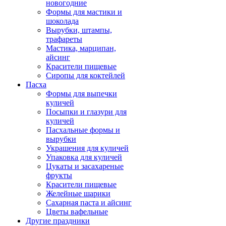
новогодние
Формы для мастики и
шоколада
Вырубки, штампы,
трафареты
Мастика, марципан,
айсинг
Красители пищевые
Сиропы для коктейлей
Пасха
Формы для выпечки
куличей
Посыпки и глазури для
куличей
Пасхальные формы и
вырубки
Украшения для куличей
Упаковка для куличей
Цукаты и засахареные
фрукты
Красители пищевые
Желейные шарики
Сахарная паста и айсинг
Цветы вафельные
Другие праздники