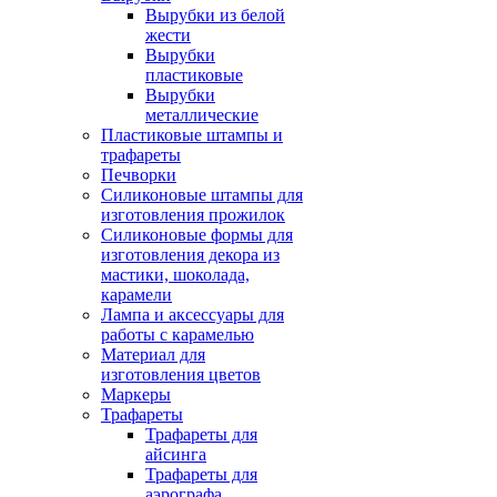
Вырубки из белой
жести
Вырубки
пластиковые
Вырубки
металлические
Пластиковые штампы и
трафареты
Печворки
Силиконовые штампы для
изготовления прожилок
Силиконовые формы для
изготовления декора из
мастики, шоколада,
карамели
Лампа и аксессуары для
работы с карамелью
Материал для
изготовления цветов
Маркеры
Трафареты
Трафареты для
айсинга
Трафареты для
аэрографа