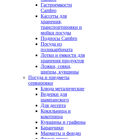
Гастроемкости
Cambro
Кассеты для
хранения,
транспортировки и
мойки посуды
Подносы Cambro
Посуда из
поликарбоната
Лотки и емкости для
хранения продуктов
Ложки, совки,
щипцы, кувшины
Посуда и предметы
сервировки
Блюда металические
Ведерки для
шампанского
Для десерта
Кокильница и
кокотница
Кувшины и графины
Баранчики
Мармиты и фондю
Френч-пресс