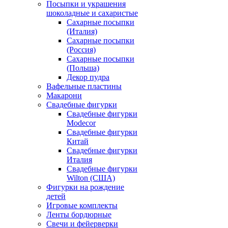
Посыпки и украшения
шоколадные и сахаристые
Сахарные посыпки
(Италия)
Сахарные посыпки
(Россия)
Сахарные посыпки
(Польша)
Декор пудра
Вафельные пластины
Макарони
Свадебные фигурки
Свадебные фигурки
Modecor
Свадебные фигурки
Китай
Свадебные фигурки
Италия
Свадебные фигурки
Wilton (США)
Фигурки на рождение
детей
Игровые комплекты
Ленты бордюрные
Свечи и фейерверки