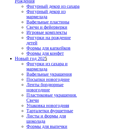
Рождения
Фигурный декор из сахара
Фигурный декор из
мармелада
Вафельные пластины
Свечи и фейерверки
Игровые комплекты
Фигурки на рождение
детей
Формы для капкейков
Формы для конфет
Новый год 202
5
Фигурки из сахара и
мармелада
Вафельные украшения
Посыпки новогодние
Ленты бордюрные
новогодние
Пластиковые украшения.
Свечи
Упаковка новогодняя
Тарталетки фуршетные
Листы и формы для
шоколада
Формы для выпечки