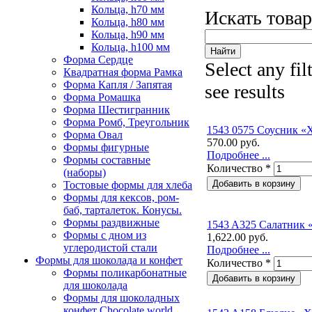
Кольца, h70 мм
Искать това
Кольца, h80 мм
Кольца, h90 мм
Кольца, h100 мм
Форма Сердце
Select any fil
Квадратная форма Рамка
Форма Капля / Запятая
see results
Форма Ромашка
Форма Шестигранник
Форма Ромб, Треугольник
1543 0575 Соусник «
Форма Овал
570.00 руб.
Формы фигурные
Подробнее ...
Формы составные
Количество
*
(наборы)
Тостовые формы для хлеба
Формы для кексов, ром-
баб, тарталеток. Конусы.
Формы раздвижные
1543 A325 Салатник 
Формы с дном из
1,622.00 руб.
углеродистой стали
Подробнее ...
Формы для шоколада и конфет
Количество
*
Формы поликарбонатные
для шоколада
Формы для шоколадных
конфет Сhocolate world