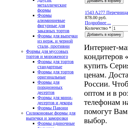
металлические
формы
1543 A277 Перечниц
Формы
878.00 руб.
алюминиевые
Подробнее ...
фигурные для
Количество
*
заказных тортов
Формы для выпечки
из нерж. и черной
Интернет-ма
стали, противни
Формы для муссовых
кондитеров «
тортов и мороженого
Формы для тортов
купить Сери
стандартные
Формы для тортов
ценам. Доста
оригинальные
России. Чтоб
Формы для
порционных
оптом и в ро
десертов
Формы для мини-
телефонам н
десертов и декора
Формы Павони
помогут Вам
Силиконовые формы для
выпечки и заморозки
выбор.
Формы одиночные