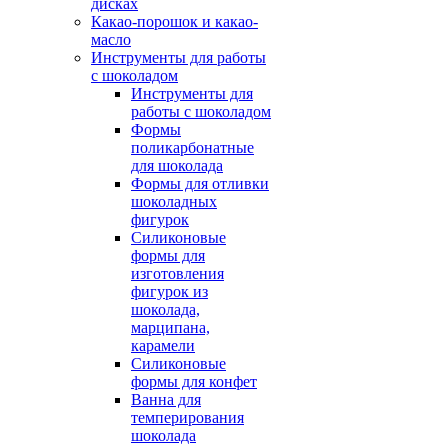
дисках
Какао-порошок и какао-
масло
Инструменты для работы
с шоколадом
Инструменты для
работы с шоколадом
Формы
поликарбонатные
для шоколада
Формы для отливки
шоколадных
фигурок
Силиконовые
формы для
изготовления
фигурок из
шоколада,
марципана,
карамели
Силиконовые
формы для конфет
Ванна для
темперирования
шоколада