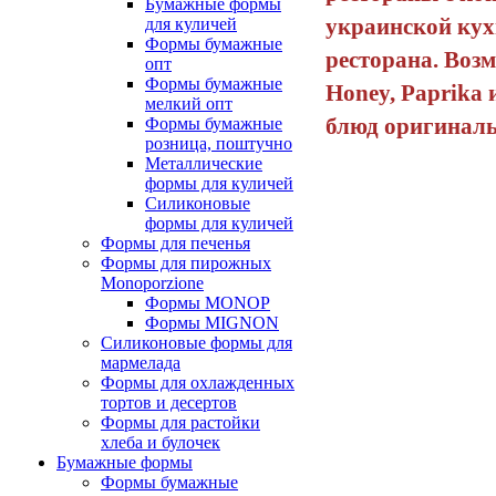
Бумажные формы
украинской кухн
для куличей
Формы бумажные
ресторана. Воз
опт
Формы бумажные
Honey, Paprika 
мелкий опт
блюд оригиналь
Формы бумажные
розница, поштучно
Металлические
формы для куличей
Силиконовые
формы для куличей
Формы для печенья
Формы для пирожных
Monoporzione
Формы MONOP
Формы MIGNON
Силиконовые формы для
мармелада
Формы для oхлажденных
тортов и десертов
Формы для растойки
хлеба и булочек
Бумажные формы
Формы бумажные