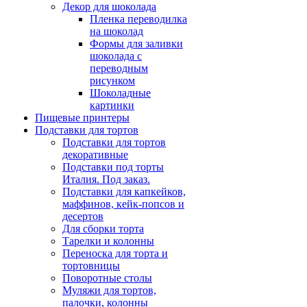
Декор для шоколада
Пленка переводилка
на шоколад
Формы для заливки
шоколада с
переводным
рисунком
Шоколадные
картинки
Пищевые принтеры
Подставки для тортов
Подставки для тортов
декоративные
Подставки под торты
Италия. Под заказ.
Подставки для капкейков,
маффинов, кейк-попсов и
десертов
Для сборки торта
Тарелки и колонны
Переноска для торта и
тортовницы
Поворотные столы
Муляжи для тортов,
палочки, колонны