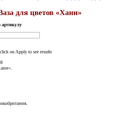
Ваза для цветов «Хани»
о артикулу
 click on Apply to see results
78
Хани».
ликобритания.