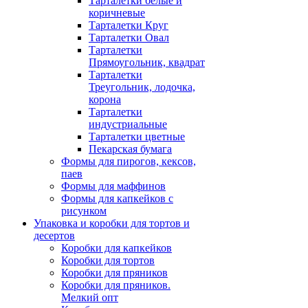
Тарталетки белые и
коричневые
Тарталетки Круг
Тарталетки Овал
Тарталетки
Прямоугольник, квадрат
Тарталетки
Треугольник, лодочка,
корона
Тарталетки
индустриальные
Тарталетки цветные
Пекарская бумага
Формы для пирогов, кексов,
паев
Формы для маффинов
Формы для капкейков с
рисунком
Упаковка и коробки для тортов и
десертов
Коробки для капкейков
Коробки для тортов
Коробки для пряников
Коробки для пряников.
Мелкий опт