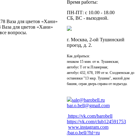
Время работы:
ПН-ПТ: с 10.00 - 18.00
СБ, ВС - выходной.
278 Ваза для цветов «Хани»
8 Ваза для цветов «Хани»
 все вопросы.
г. Москва, 2-ой Тушинский
проезд, д. 2.
Как добраться:
пешком 15 мин. от м. Тушинская;
автобус Т от м.Планерная;
автобус 432, 678, 199 от м. Сходненская до
остановки "13 мкр. Тушина", жилой дом
башня, серая дверь справа от подъезда.
sale@barobell.ru
bar.o.bell@gmail.com
https://vk.com/barobell
https://vk.com/club124591753
www.instagram.com
/bar.o.bell/?hl=ru