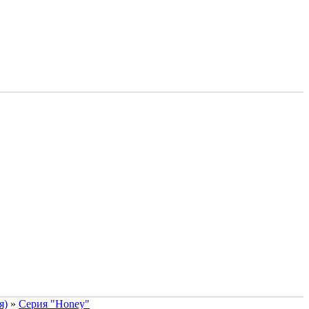
я)
»
Серия "Honey"