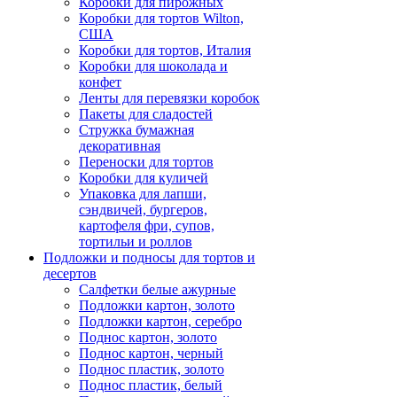
Коробки для пирожных
Коробки для тортов Wilton,
США
Коробки для тортов, Италия
Коробки для шоколада и
конфет
Ленты для перевязки коробок
Пакеты для сладостей
Стружка бумажная
декоративная
Переноски для тортов
Коробки для куличей
Упаковка для лапши,
сэндвичей, бургеров,
картофеля фри, супов,
тортильи и роллов
Подложки и подносы для тортов и
десертов
Салфетки белые ажурные
Подложки картон, золото
Подложки картон, серебро
Поднос картон, золото
Поднос картон, черный
Поднос пластик, золото
Поднос пластик, белый