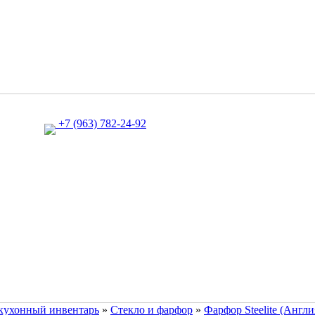
+7 (963) 782-24-92
 кухонный инвентарь
»
Стекло и фарфор
»
Фарфор Steelite (Англи