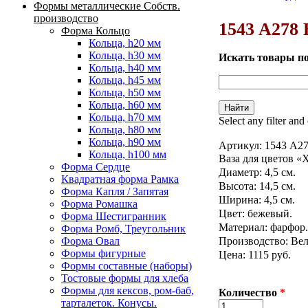
Формы металлические Собств.
Вы здесь
производство
1543 A278 
Форма Кольцо
Кольца, h20 мм
Кольца, h30 мм
Искать товары п
Кольца, h40 мм
Кольца, h45 мм
Кольца, h50 мм
Кольца, h60 мм
Кольца, h70 мм
Select any filter and
Кольца, h80 мм
Кольца, h90 мм
Артикул:
1543 A2
Кольца, h100 мм
Ваза для цветов «
Форма Сердце
Диаметр: 4,5 см.
Квадратная форма Рамка
Высота: 14,5 см.
Форма Капля / Запятая
Ширина: 4,5 см.
Форма Ромашка
Цвет: бежевый.
Форма Шестигранник
Материал: фарфор.
Форма Ромб, Треугольник
Производство: Ве
Форма Овал
Формы фигурные
Цена: 1115 руб.
Формы составные (наборы)
Тостовые формы для хлеба
Формы для кексов, ром-баб,
Количество
*
тарталеток. Конусы.