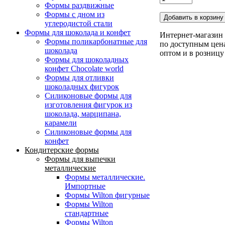
Формы раздвижные
Формы с дном из
углеродистой стали
Формы для шоколада и конфет
Интернет-магазин 
Формы поликарбонатные для
по доступным цена
шоколада
оптом и в розницу
Формы для шоколадных
конфет Сhocolate world
Формы для отливки
шоколадных фигурок
Силиконовые формы для
изготовления фигурок из
шоколада, марципана,
карамели
Силиконовые формы для
конфет
Кондитерские формы
Формы для выпечки
металлические
Формы металлические.
Импортные
Формы Wilton фигурные
Формы Wilton
стандартные
Формы Wilton