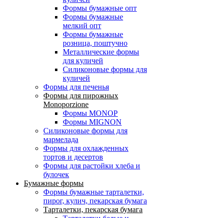
Формы бумажные опт
Формы бумажные
мелкий опт
Формы бумажные
розница, поштучно
Металлические формы
для куличей
Силиконовые формы для
куличей
Формы для печенья
Формы для пирожных
Monoporzione
Формы MONOP
Формы MIGNON
Силиконовые формы для
мармелада
Формы для oхлажденных
тортов и десертов
Формы для растойки хлеба и
булочек
Бумажные формы
Формы бумажные тарталетки,
пирог, кулич, пекарская бумага
Тарталетки, пекарская бумага