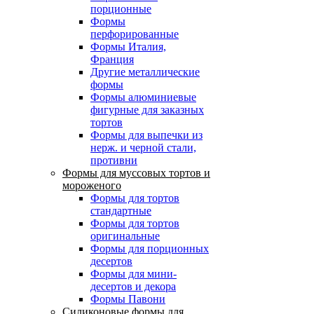
порционные
Формы
перфорированные
Формы Италия,
Франция
Другие металлические
формы
Формы алюминиевые
фигурные для заказных
тортов
Формы для выпечки из
нерж. и черной стали,
противни
Формы для муссовых тортов и
мороженого
Формы для тортов
стандартные
Формы для тортов
оригинальные
Формы для порционных
десертов
Формы для мини-
десертов и декора
Формы Павони
Силиконовые формы для