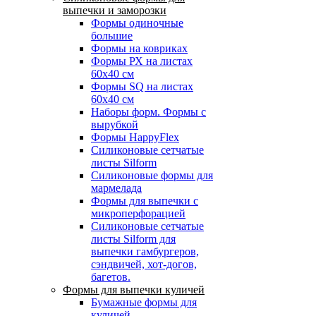
выпечки и заморозки
Формы одиночные
большие
Формы на ковриках
Формы РХ на листах
60х40 см
Формы SQ на листах
60х40 см
Наборы форм. Формы с
вырубкой
Формы HappyFlex
Силиконовые сетчатые
листы Silform
Силиконовые формы для
мармелада
Формы для выпечки с
микроперфорацией
Силиконовые сетчатые
листы Silform для
выпечки гамбургеров,
сэндвичей, хот-догов,
багетов.
Формы для выпечки куличей
Бумажные формы для
куличей