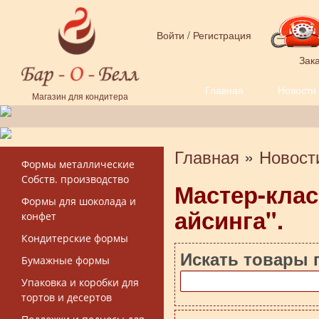
Перейти к основному содержанию
Войти
/
Регистрация
Зака
Главная
Новости
Форма поиска
Магазин для кондитера
Главная
»
Новост
Вы здесь
Формы металлические
Собств. производство
Мастер-клас
Формы для шоколада и
айсинга".
конфет
Кондитерские формы
Искать товары 
Бумажные формы
Упаковка и коробки для
тортов и десертов