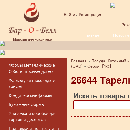
Перейти к основному содержанию
Войти
/
Регистрация
Зака
Главная
Новости
Форма поиска
Магазин для кондитера
Главная
»
Посуда. Кухонный и
Вы здесь
Формы металлические
(ОАЭ)
»
Серия "Pixel"
Собств. производство
26644 Тарелк
Формы для шоколада и
конфет
Искать товары 
Кондитерские формы
Бумажные формы
Упаковка и коробки для
тортов и десертов
Подложки и подносы для