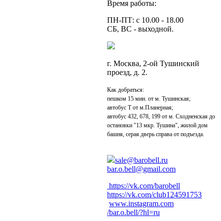
Время работы:
ПН-ПТ: с 10.00 - 18.00
СБ, ВС - выходной.
г. Москва, 2-ой Тушинский
проезд, д. 2.
Как добраться:
пешком 15 мин. от м. Тушинская;
автобус Т от м.Планерная;
автобус 432, 678, 199 от м. Сходненская до
остановки "13 мкр. Тушина", жилой дом
башня, серая дверь справа от подъезда.
sale@barobell.ru
bar.o.bell@gmail.com
https://vk.com/barobell
https://vk.com/club124591753
www.instagram.com
/bar.o.bell/?hl=ru