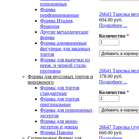
порционные
Формы
26643 Тарелка мелк
перфорированные
604.00 руб.
Формы Италия,
Подробнее ...
Франция
Другие металлические
Количество
*
формы
Формы алюминиевые
фигурные для заказных
тортов
Формы для выпечки из
нерж. и черной стали,
26641 Тарелка мелк
противни
378.00 руб.
Формы для муссовых тортов и
Подробнее ...
мороженого
Формы для тортов
Количество
*
стандартные
Формы для тортов
оригинальные
Формы для порционных
десертов
Формы для мини-
десертов и декора
26647 Тарелка глуб
Формы Павони
660.00 руб.
Силиконовые формы для
Подробнее ...