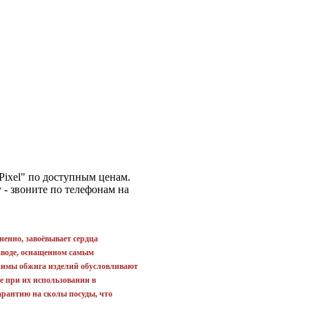
Pixel" по доступным ценам.
 - звоните по телефонам на
енно, завоёвывает сердца
аводе, оснащенном самым
жимы обжига изделий обусловливают
е при их использовании в
арантию на сколы посуды, что