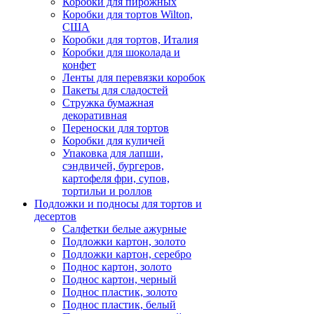
Коробки для пирожных
Коробки для тортов Wilton,
США
Коробки для тортов, Италия
Коробки для шоколада и
конфет
Ленты для перевязки коробок
Пакеты для сладостей
Стружка бумажная
декоративная
Переноски для тортов
Коробки для куличей
Упаковка для лапши,
сэндвичей, бургеров,
картофеля фри, супов,
тортильи и роллов
Подложки и подносы для тортов и
десертов
Салфетки белые ажурные
Подложки картон, золото
Подложки картон, серебро
Поднос картон, золото
Поднос картон, черный
Поднос пластик, золото
Поднос пластик, белый