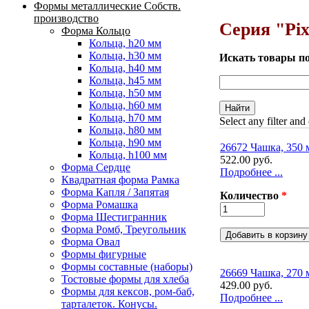
Формы металлические Собств.
Вы здесь
производство
Серия "Pix
Форма Кольцо
Кольца, h20 мм
Кольца, h30 мм
Искать товары п
Кольца, h40 мм
Кольца, h45 мм
Кольца, h50 мм
Кольца, h60 мм
Кольца, h70 мм
Select any filter and
Кольца, h80 мм
Кольца, h90 мм
26672 Чашка, 350 
Кольца, h100 мм
522.00 руб.
Форма Сердце
Подробнее ...
Квадратная форма Рамка
Форма Капля / Запятая
Количество
*
Форма Ромашка
Форма Шестигранник
Форма Ромб, Треугольник
Форма Овал
Формы фигурные
Формы составные (наборы)
26669 Чашка, 270 
Тостовые формы для хлеба
429.00 руб.
Формы для кексов, ром-баб,
Подробнее ...
тарталеток. Конусы.