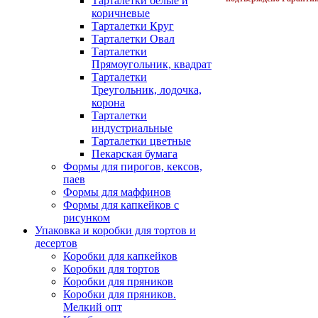
Тарталетки белые и
коричневые
Тарталетки Круг
Тарталетки Овал
Тарталетки
Прямоугольник, квадрат
Тарталетки
Треугольник, лодочка,
корона
Тарталетки
индустриальные
Тарталетки цветные
Пекарская бумага
Формы для пирогов, кексов,
паев
Формы для маффинов
Формы для капкейков с
рисунком
Упаковка и коробки для тортов и
десертов
Коробки для капкейков
Коробки для тортов
Коробки для пряников
Коробки для пряников.
Мелкий опт