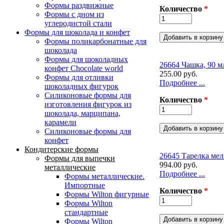
Формы раздвижные
Количество
*
Формы с дном из
углеродистой стали
Формы для шоколада и конфет
Формы поликарбонатные для
шоколада
Формы для шоколадных
26664 Чашка, 90 м
конфет Сhocolate world
255.00 руб.
Формы для отливки
Подробнее ...
шоколадных фигурок
Силиконовые формы для
Количество
*
изготовления фигурок из
шоколада, марципана,
карамели
Силиконовые формы для
конфет
Кондитерские формы
26645 Тарелка мелк
Формы для выпечки
994.00 руб.
металлические
Подробнее ...
Формы металлические.
Импортные
Количество
*
Формы Wilton фигурные
Формы Wilton
стандартные
Формы Wilton