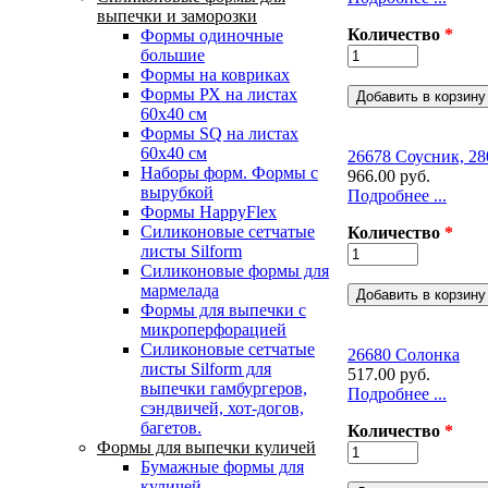
выпечки и заморозки
Количество
*
Формы одиночные
большие
Формы на ковриках
Формы РХ на листах
60х40 см
Формы SQ на листах
60х40 см
26678 Соусник, 28
Наборы форм. Формы с
966.00 руб.
вырубкой
Подробнее ...
Формы HappyFlex
Силиконовые сетчатые
Количество
*
листы Silform
Силиконовые формы для
мармелада
Формы для выпечки с
микроперфорацией
Силиконовые сетчатые
26680 Солонка
листы Silform для
517.00 руб.
выпечки гамбургеров,
Подробнее ...
сэндвичей, хот-догов,
багетов.
Количество
*
Формы для выпечки куличей
Бумажные формы для
куличей