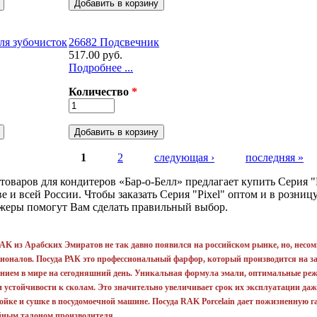
ля зубочисток
26682 Подсвечник
517.00 руб.
Подробнее ...
Количество
*
1
2
следующая ›
последняя »
товаров для кондитеров «Бар-о-Белл» предлагает купить Серия "
 и всей России. Чтобы заказать Серия "Pixel" оптом и в розницу
джеры помогут Вам сделать правильный выбор.
K из Арабских Эмиратов не так давно появился на российском рынке, но, несомн
ионалов. Посуда РАК это профессиональный фарфор, который производится на з
нием в мире на сегодняшний день. Уникальная формула эмали, оптимальные ре
 устойчивости к сколам. Это значительно увеличивает срок их эксплуатации даж
ойке и сушке в посудомоечной машине. Посуда RAK Porcelain дает пожизненную г
йным талоном производителя.