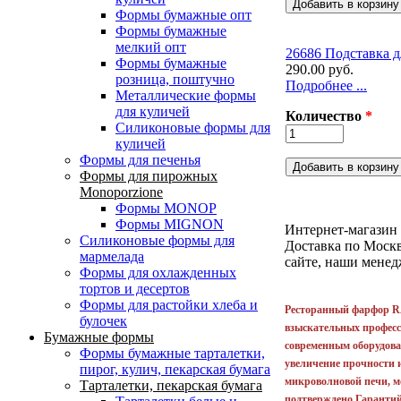
Формы бумажные опт
Формы бумажные
мелкий опт
26686 Подставка д
Формы бумажные
290.00 руб.
розница, поштучно
Подробнее ...
Металлические формы
для куличей
Количество
*
Силиконовые формы для
куличей
Формы для печенья
Формы для пирожных
Monoporzione
Формы MONOP
Страницы
Формы MIGNON
Интернет-магазин 
Силиконовые формы для
Доставка по Москве
мармелада
сайте, наши мене
Формы для oхлажденных
тортов и десертов
Формы для растойки хлеба и
Ресторанный фарфор RA
булочек
взыскательных професс
Бумажные формы
современным оборудова
Формы бумажные тарталетки,
увеличение прочности и
пирог, кулич, пекарская бумага
микроволновой печи, м
Тарталетки, пекарская бумага
подтверждено Гаранти