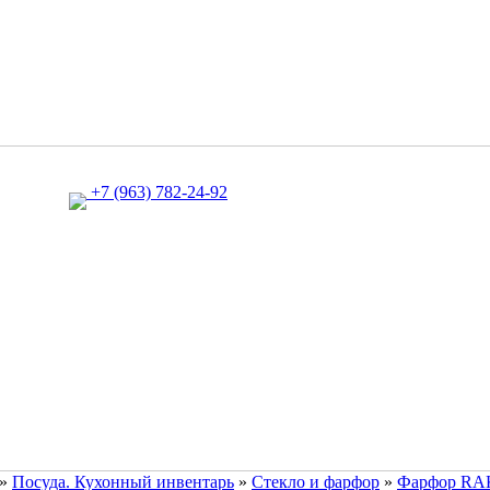
+7 (963) 782-24-92
»
Посуда. Кухонный инвентарь
»
Стекло и фарфор
»
Фарфор RA