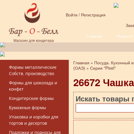
Перейти к основному содержанию
Войти
/
Регистрация
Зака
Главная
Новости
Форма поиска
Магазин для кондитера
Главная
»
Посуда. Кухонный и
Вы здесь
Формы металлические
(ОАЭ)
»
Серия "Pixel"
Собств. производство
26672 Чашка,
Формы для шоколада и
конфет
Искать товары 
Кондитерские формы
Бумажные формы
Упаковка и коробки для
тортов и десертов
Подложки и подносы для