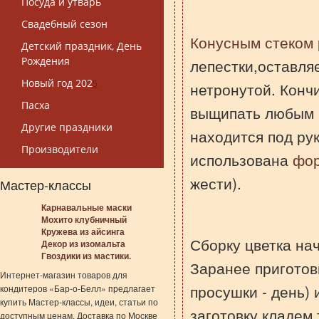
Посуда и утварь
Свадебный сезон
Конусным стеком
Детский праздник, День
Рождения
лепестки,оставля
Новый год 202
5
нетронутой. Конч
Пасха
выщипать любым 
Другие праздники
находится под ру
Производители
использована
фор
жести).
Мастер-классы
Карнавальные маски
Мохито клубничный
Кружева из айсинга
Сборку цветка на
Декор из изомальта
Гвоздики из мастики.
Заранее приготов
Интернет-магазин товаров для
просушки - день)
кондитеров «Бар-о-Белл» предлагает
купить Мастер-классы, идеи, статьи по
заготовку кладем 
доступным ценам. Доставка по Москве