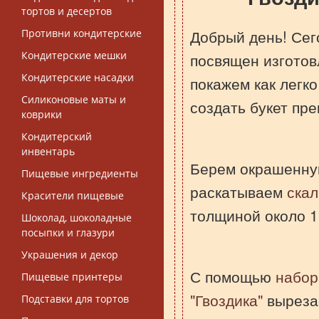
тортов и десертов
Добрый день! Сег
Противни кондитерские
Кондитерские мешки
посвящен изготов
Кондитерские насадки
покажем как легк
Силиконовые маты и
создать букет пр
коврики
Кондитерский
инвентарь
Берем окрашенну
Пищевые ингредиенты
раскатываем
скал
Красители пищевые
толщиной около 1
Шоколад, шоколадные
посыпки и глазури
Украшения и декор
С помощью
набор
Пищевые принтеры
"Гвоздика"
вырезае
Подставки для тортов