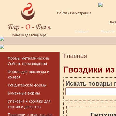
Перейти к основному содержанию
Войти
/
Регистрация
Зака
Главная
Новости
Форма поиска
Магазин для кондитера
Главная
Вы здесь
Формы металлические
Собств. производство
Гвоздики из
Формы для шоколада и
конфет
Искать товары 
Кондитерские формы
Бумажные формы
Упаковка и коробки для
тортов и десертов
Гвозди
Подложки и подносы для